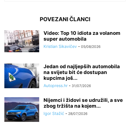
POVEZANI ČLANCI
Video: Top 10 idiota za volanom
super automobila
Kristian Sikavičev
-
05/08/2026
Jedan od najljepših automobila
na svijetu bit će dostupan
kupcima još...
Autopress.hr
-
31/07/2026
Nijemci i židovi se udružili, a sve
zbog tržišta na kojem...
Igor Stažić
-
28/07/2026