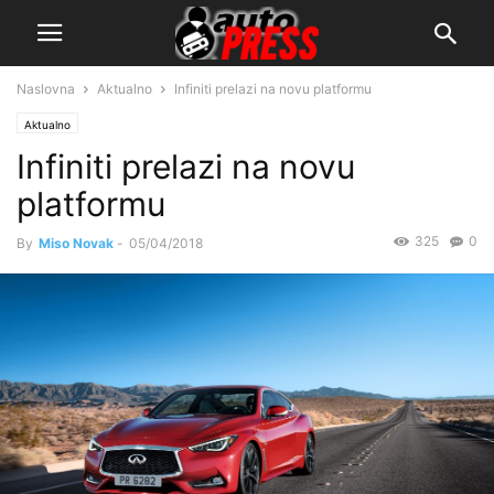
Naslovna
Aktualno
Infiniti prelazi na novu platformu
Aktualno
Infiniti prelazi na novu
platformu
325
0
By
Miso Novak
-
05/04/2018