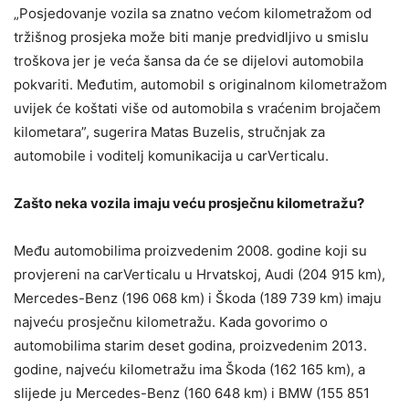
„Posjedovanje vozila sa znatno većom kilometražom od
tržišnog prosjeka može biti manje predvidljivo u smislu
troškova jer je veća šansa da će se dijelovi automobila
pokvariti. Međutim, automobil s originalnom kilometražom
uvijek će koštati više od automobila s vraćenim brojačem
kilometara”, sugerira Matas Buzelis, stručnjak za
automobile i voditelj komunikacija u carVerticalu.
Zašto neka vozila imaju veću prosječnu kilometražu?
Među automobilima proizvedenim 2008. godine koji su
provjereni na carVerticalu u Hrvatskoj, Audi (204 915 km),
Mercedes-Benz (196 068 km) i Škoda (189 739 km) imaju
najveću prosječnu kilometražu. Kada govorimo o
automobilima starim deset godina, proizvedenim 2013.
godine, najveću kilometražu ima Škoda (162 165 km), a
slijede ju Mercedes-Benz (160 648 km) i BMW (155 851