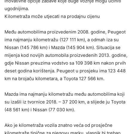
inovativne opcije zabave koje duge vožnje mogu učiniti
ugodnijima.
Kilometraža može utjecati na prodajnu cijenu
Među automobilima proizvedenim 2008. godine, Peugeot
ima najmanju kilometražu (127 111 km), a odmah iza su
Nissan (145 786 km) i Mazda (145 904 km). Situacija se
mijenja kod novijih automobila proizvedenih 2013. godine,
gdje Nissan preuzima vodstvo sa 109 398 km nakon prvih
deset godina korištenja. Peugeot u prosjeku ima 123 448
km na brojaču kilometara, a Toyota 127 566 km.
Mazda ima najmanju kilometražu među automobilima koji
su izašli iz tvornice 2018. – 37 200 km, a slijede ju Toyota
(48 561 km) i Nissan (77 030 km).
Ako je kilometraža vozila znatno veća od prosječne
kilometraže tipične za njegovu marku, vlasnik bi trebao