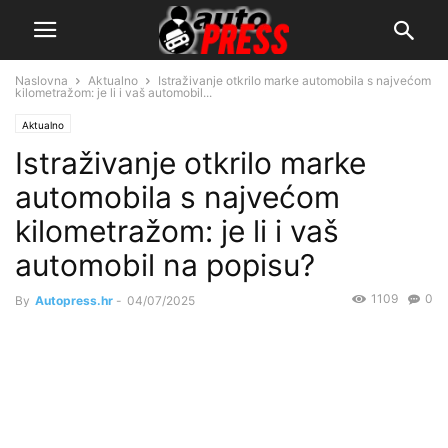
Naslovna
Aktualno
Istraživanje otkrilo marke automobila s najvećom
kilometražom: je li i vaš automobil...
Aktualno
Istraživanje otkrilo marke
automobila s najvećom
kilometražom: je li i vaš
automobil na popisu?
1109
0
By
Autopress.hr
-
04/07/2025