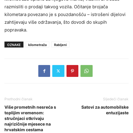
razmisliti o prodaji takvog vozila. Očitanje brojača
kilometara povezano je s pouzdanošću – istrošeni dijelovi
zahtijevaju više održavanja, što dovodi do skupih
popravaka.
OZNAKE
kilometraža
Rabljeni
Prethodni članak
Sljedeći članak
Više prometnih nesreća s
Satovi za automobilske
toplijim vremenom:
entuzijaste
stručnjaci otkrivaju
najrizičnije mjesece na
hrvatskim cestama