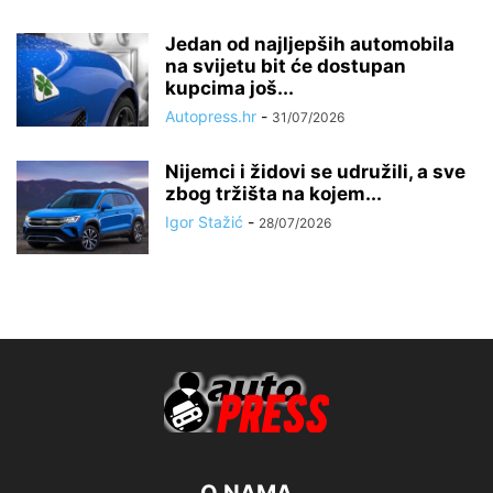
Jedan od najljepših automobila
na svijetu bit će dostupan
kupcima još...
Autopress.hr
-
31/07/2026
Nijemci i židovi se udružili, a sve
zbog tržišta na kojem...
Igor Stažić
-
28/07/2026
O NAMA