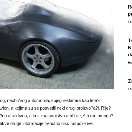
R
p
To
T
N
da
Au
Z
To
og, neobi?nog automobila, kojeg reklamira kao lete?i
avion, a kojima su se posvetili neki drugi proizvo?a?i. Rije?
li?no atraktivno, a koji ima svojstva amfibije, što mu omogu?
kakve druge informacije trenutno nisu raspoložive.