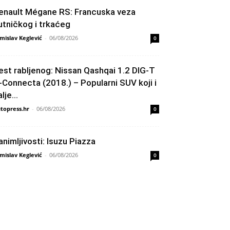
enault Mégane RS: Francuska veza
utničkog i trkaćeg
mislav Keglević
-
06/08/2026
0
est rabljenog: Nissan Qashqai 1.2 DIG-T
-Connecta (2018.) – Popularni SUV koji i
lje...
topress.hr
-
06/08/2026
0
animljivosti: Isuzu Piazza
mislav Keglević
-
06/08/2026
0