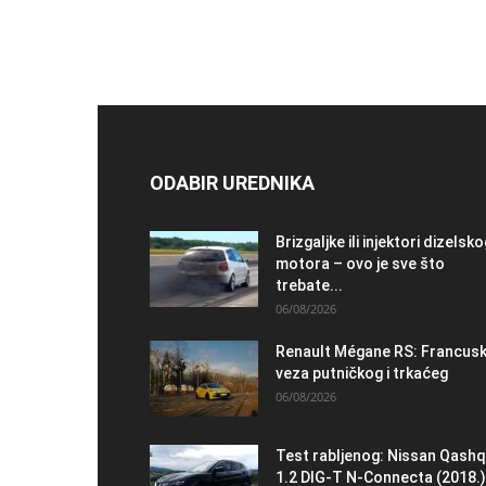
ODABIR UREDNIKA
Brizgaljke ili injektori dizelsk
motora – ovo je sve što
trebate...
06/08/2026
Renault Mégane RS: Francus
veza putničkog i trkaćeg
06/08/2026
Test rabljenog: Nissan Qashq
1.2 DIG-T N-Connecta (2018.)