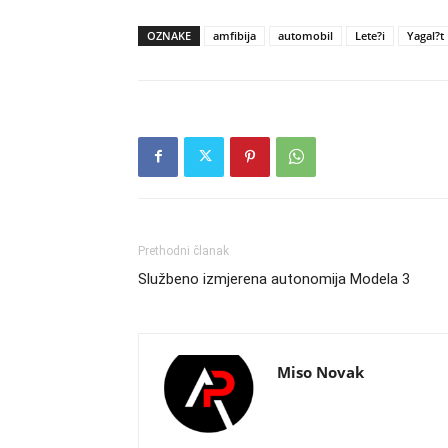
OZNAKE
amfibija
automobil
Lete?i
Yagal?t
Prethodni članak
Službeno izmjerena autonomija Modela 3
Miso Novak