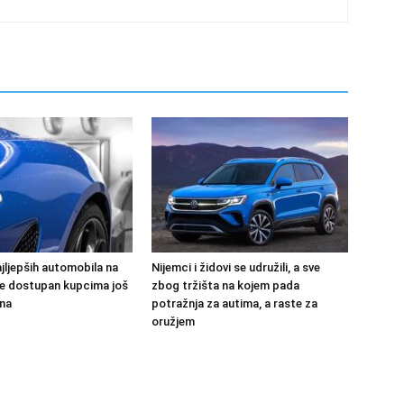
jljepših automobila na
Nijemci i židovi se udružili, a sve
 će dostupan kupcima još
zbog tržišta na kojem pada
na
potražnja za autima, a raste za
oružjem