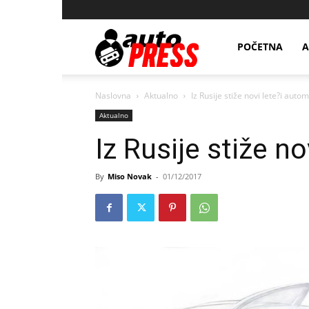
AutopressHR
POČETNA
A
Naslovna
Aktualno
Iz Rusije stiže novi lete?i autom
Aktualno
Iz Rusije stiže n
By
Miso Novak
-
01/12/2017