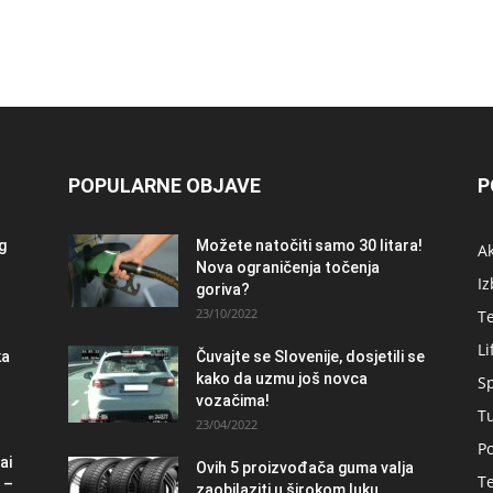
POPULARNE OBJAVE
P
og
Možete natočiti samo 30 litara!
A
Nova ograničenja točenja
Iz
goriva?
23/10/2022
T
Li
ka
Čuvajte se Slovenije, dosjetili se
kako da uzmu još novca
S
vozačima!
T
23/04/2022
Po
ai
Ovih 5 proizvođača guma valja
Te
 –
zaobilaziti u širokom luku