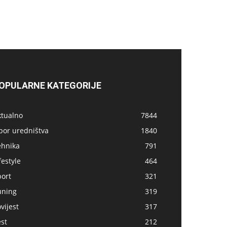
OPULARNE KATEGORIJE
ktualno
7844
bor uredništva
1840
ehnika
791
festyle
464
port
321
uning
319
vijest
317
st
212