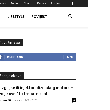
ervis
Tuning
Sport
Lifestyle
Povijest
T
LIFESTYLE
POVIJEST
Povežimo se
86,315
Fans
LIKE
Zadnje objave
rizgaljke ili injektori dizelskog motora –
vo je sve što trebate znati!
istian Sikavičev
-
06/08/2026
0