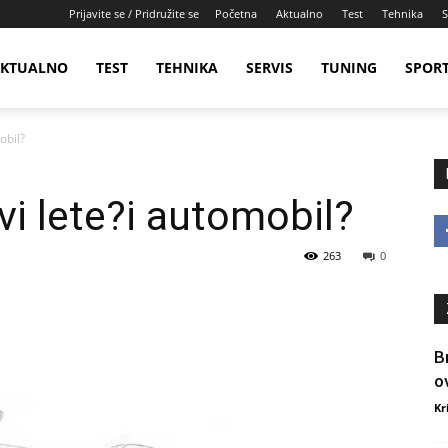
Prijavite se / Pridružite se
Početna
Aktualno
Test
Tehnika
S
KTUALNO
TEST
TEHNIKA
SERVIS
TUNING
SPOR
obil?
ovi lete?i automobil?
263
0
B
o
Kr