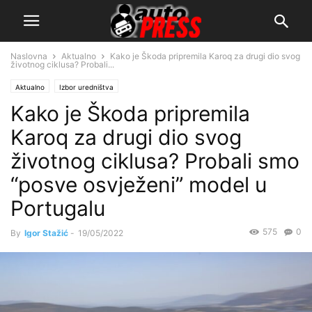
Naslovna
Aktualno
Kako je Škoda pripremila Karoq za drugi dio svog
životnog ciklusa? Probali...
Aktualno
Izbor uredništva
Kako je Škoda pripremila
Karoq za drugi dio svog
životnog ciklusa? Probali smo
“posve osvježeni” model u
Portugalu
575
0
By
Igor Stažić
-
19/05/2022