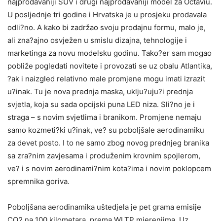
najprodavaniji SUV i drugi najprodavaniji model za Octaviu.
U posljednje tri godine i Hrvatska je u prosjeku prodavala
odli?no. A kako bi zadržao svoju prodajnu formu, malo je,
ali zna?ajno osvježen u smislu dizajna, tehnologije i
marketinga za novu modelsku godinu. Tako?er sam mogao
pobliže pogledati novitete i provozati se uz obalu Atlantika,
?ak i naizgled relativno male promjene mogu imati izrazit
u?inak. Tu je nova prednja maska, uklju?uju?i prednja
svjetla, koja su sada opcijski puna LED niza. Sli?no je i
straga – s novim svjetlima i branikom. Promjene nemaju
samo kozmeti?ki u?inak, ve? su poboljšale aerodinamiku
za devet posto. I to ne samo zbog novog prednjeg branika
sa zra?nim zavjesama i produženim krovnim spojlerom,
ve? i s novim aerodinami?nim kota?ima i novim poklopcem
spremnika goriva.
Poboljšana aerodinamika uštedjela je pet grama emisije
CO2 na 100 kilometara, prema WLTP mjerenjima. Uz