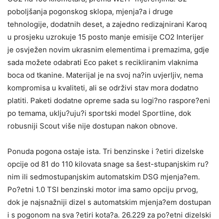
poboljšanja pogonskog sklopa, mjenja?a i druge
tehnologije, dodatnih deset, a zajedno redizajnirani Karoq
u prosjeku uzrokuje 15 posto manje emisije CO2 Interijer
je osvježen novim ukrasnim elementima i premazima, gdje
sada možete odabrati Eco paket s recikliranim vlaknima
boca od tkanine. Materijal je na svoj na?in uvjerljiv, nema
kompromisa u kvaliteti, ali se održivi stav mora dodatno
platiti. Paketi dodatne opreme sada su logi?no raspore?eni
po temama, uklju?uju?i sportski model Sportline, dok
robusniji Scout više nije dostupan nakon obnove.
Ponuda pogona ostaje ista. Tri benzinske i ?etiri dizelske
opcije od 81 do 110 kilovata snage sa šest-stupanjskim ru?
nim ili sedmostupanjskim automatskim DSG mjenja?em.
Po?etni 1.0 TSI benzinski motor ima samo opciju prvog,
dok je najsnažniji dizel s automatskim mjenja?em dostupan
i s pogonom na sva ?etiri kota?a. 26.229 za po?etni dizelski