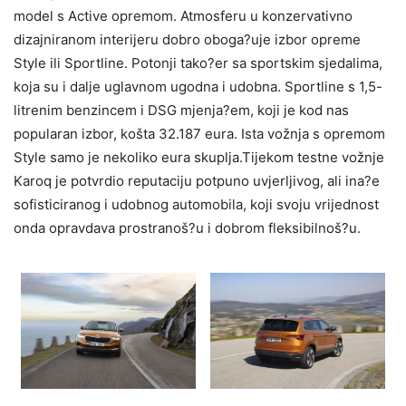
model s Active opremom. Atmosferu u konzervativno
dizajniranom interijeru dobro oboga?uje izbor opreme
Style ili Sportline. Potonji tako?er sa sportskim sjedalima,
koja su i dalje uglavnom ugodna i udobna. Sportline s 1,5-
litrenim benzincem i DSG mjenja?em, koji je kod nas
popularan izbor, košta 32.187 eura. Ista vožnja s opremom
Style samo je nekoliko eura skuplja.Tijekom testne vožnje
Karoq je potvrdio reputaciju potpuno uvjerljivog, ali ina?e
sofisticiranog i udobnog automobila, koji svoju vrijednost
onda opravdava prostranoš?u i dobrom fleksibilnoš?u.