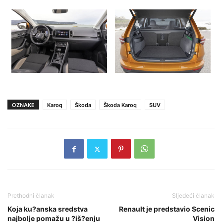
OZNAKE
Karoq
Škoda
Škoda Karoq
SUV
Prethodni članak
Sljedeći članak
Koja ku?anska sredstva
Renault je predstavio Scenic
najbolje pomažu u ?iš?enju
Vision