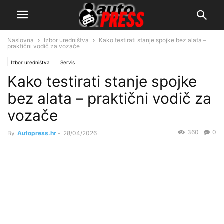
Naslovna
Izbor uredništva
Kako testirati stanje spojke bez alata –
praktični vodič za vozače
Izbor uredništva
Servis
Kako testirati stanje spojke
bez alata – praktični vodič za
vozače
360
0
By
Autopress.hr
-
28/04/2026