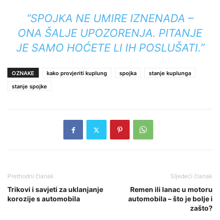
“SPOJKA NE UMIRE IZNENADA –
ONA ŠALJE UPOZORENJA. PITANJE
JE SAMO HOĆETE LI IH POSLUŠATI.”
OZNAKE
kako provjeriti kuplung
spojka
stanje kuplunga
stanje spojke
Prethodni članak
Sljedeći članak
Trikovi i savjeti za uklanjanje
Remen ili lanac u motoru
korozije s automobila
automobila – što je bolje i
zašto?