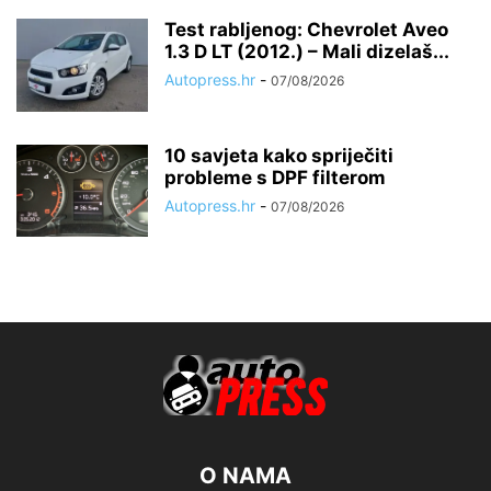
Test rabljenog: Chevrolet Aveo
1.3 D LT (2012.) – Mali dizelaš...
Autopress.hr
-
07/08/2026
10 savjeta kako spriječiti
probleme s DPF filterom
Autopress.hr
-
07/08/2026
O NAMA