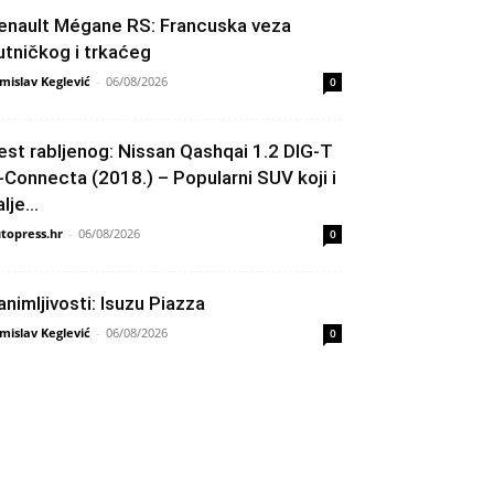
enault Mégane RS: Francuska veza
utničkog i trkaćeg
mislav Keglević
-
06/08/2026
0
est rabljenog: Nissan Qashqai 1.2 DIG-T
-Connecta (2018.) – Popularni SUV koji i
lje...
topress.hr
-
06/08/2026
0
animljivosti: Isuzu Piazza
mislav Keglević
-
06/08/2026
0