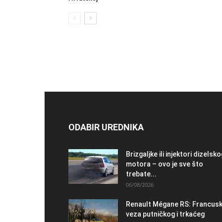
ODABIR UREDNIKA
Brizgaljke ili injektori dizelsk
motora – ovo je sve što
trebate...
06/08/2026
Renault Mégane RS: Francus
veza putničkog i trkaćeg