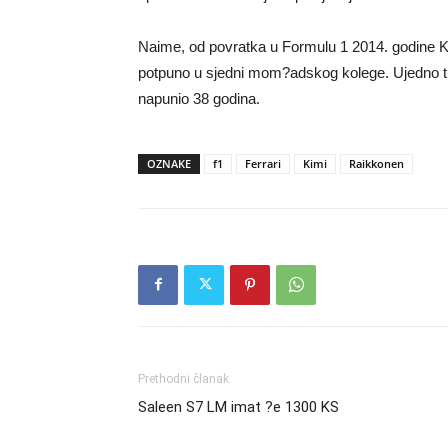
Naime, od povratka u Formulu 1 2014. godine Ki
potpuno u sjedni mom?adskog kolege. Ujedno tren
napunio 38 godina.
OZNAKE
f1
Ferrari
Kimi
Raikkonen
Prethodni članak
Saleen S7 LM imat ?e 1300 KS