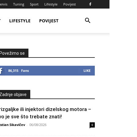
ervis
Tuning
Sport
Lifestyle
Povijest
T
LIFESTYLE
POVIJEST
Povežimo se
86,315
Fans
LIKE
Zadnje objave
rizgaljke ili injektori dizelskog motora –
vo je sve što trebate znati!
istian Sikavičev
-
06/08/2026
0