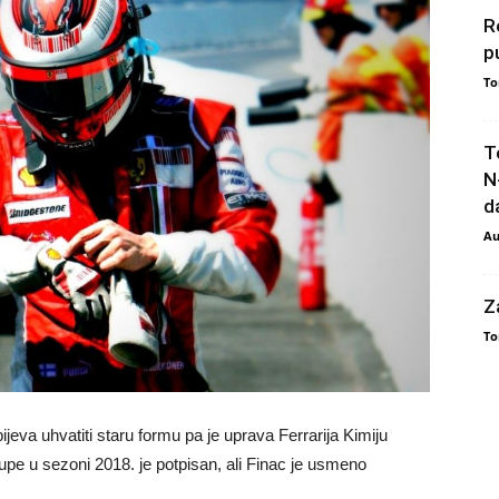
R
p
To
T
N
da
Au
Z
To
jeva uhvatiti staru formu pa je uprava Ferrarija Kimiju
e u sezoni 2018. je potpisan, ali Finac je usmeno