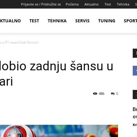
Prijavite se / Pridružite se
Početna
Aktualno
Test
Tehnika
S
KTUALNO
TEST
TEHNIKA
SERVIS
TUNING
SPOR
u u F1 mom?adi Ferrari
dobio zadnju šansu u
ari
486
0
B
o
Kr