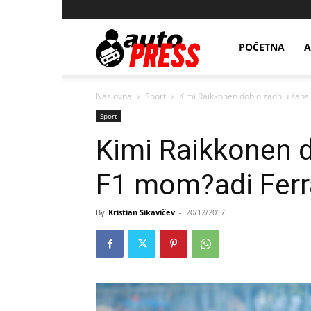
AutopressHR
POČETNA
A
Naslovna
Sport
Kimi Raikkonen dobio zadnju šans
Sport
Kimi Raikkonen 
F1 mom?adi Ferr
By
Kristian Sikavičev
-
20/12/2017