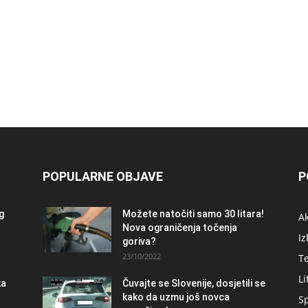
POPULARNE OBJAVE
P
og
Možete natočiti samo 30 litara!
A
Nova ograničenja točenja
Iz
goriva?
23/10/2022
T
Li
ka
Čuvajte se Slovenije, dosjetili se
kako da uzmu još novca
S