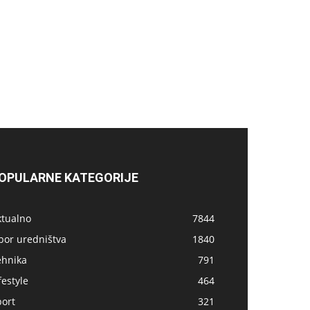
OPULARNE KATEGORIJE
ktualno
7844
bor uredništva
1840
ehnika
791
festyle
464
port
321