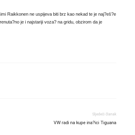
mi Raikkonen ne uspijeva biti brz kao nekad te je naj?eš?e
uta?no je i najstariji voza? na gridu, obzirom da je
Sljedeći članak
VW radi na kupe ina?ici Tiguana