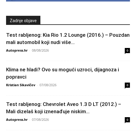
Zadnje objave
Test rabljenog: Kia Rio 1.2 Lounge (2016.) – Pouzdan
mali automobil koji nudi više...
Autopress.hr
-
08/08/2026
0
Klima ne hladi? Ovo su mogući uzroci, dijagnoza i
popravci
Kristian Sikavičev
-
07/08/2026
0
Test rabljenog: Chevrolet Aveo 1.3 D LT (2012.) –
Mali dizelaš koji iznenađuje niskim...
Autopress.hr
-
07/08/2026
0