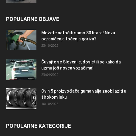
POPULARNE OBJAVE
Možete natočiti samo 30 litara! Nova
ograničenja točenja goriva?
23/10/2022
Čuvajte se Slovenije, dosjetili se kako da
uzmu još novca vozačima!
23/04/2022
Ovih 5 proizvođača guma valja zaobilaziti u
širokom luku
10/10/2025
POPULARNE KATEGORIJE