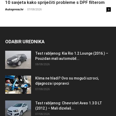
10 savjeta kako spriječiti probleme s DPF filterom
Autopress.hr
-
07/08/2026
0
ODABIR UREDNIKA
Test rabljenog: Kia Rio 1.2 Lounge (2016.) –
Pouzdan mali automobil...
08/08/2026
Klima ne hladi? Ovo su mogući uzroci,
dijagnoza i popravci
07/08/2026
Test rabljenog: Chevrolet Aveo 1.3 D LT
(2012.) – Mali dizelaš...
07/08/2026