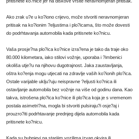
pritisnete ko?nice jer na diskove vršite neravnomjeran pritisak.
Ako zrak u?e u ko?iono crijevo, može stvoriti neravnomjeran
pritisak na ko?ionim ?eljustima i plo?icama, što može dovesti
do podrhtavanja automobila kada pritisnete ko?nicu.
Vaša prosje?na plo?ica ko?nice izra?ena je tako da traje oko
80.000 kilometara, iako stilovi vožnje, uporaba i ?imbenici
okoliša utje?u na njihovu dugotrajnost. Jaka zaustavljanja,
oštra ko?enja mogu utjecati na zdravlje vaših ko?ionih plo?ica.
Ostale varijable uklju?uju neispravne ?eljusti ko?nica ili
ostavljanje automobila bez vožnje na više od godinu dana. Kao
takva, istrošena plo?ica ko?nice ili plo?ica koja je s vremenom
postala asimetri?na, mogla bi stvoriti pulsiraju?i osje?aj i
prouzro?iti podrhtavanje prednjeg dijela automobila kada
pritisnete ko?nicu.
Kada su bubnjevi na starijim vozilima izvan okvira ili