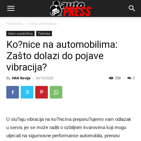
AutopressHR
Naslovna
Izbor uredništva
Izbor uredništva
Tehnika
Ko?nice na automobilima:
Zašto dolazi do pojave
vibracija?
By
HAK Revija
-
24/10/2020
733
0
U slu?aju vibracija na ko?nicma preporu?ujemo vam odlazak
u servis jer se može raditi o ozbiljnim kvarovima koji mogu
utjecati na sigurnosne performanse automobila, prenosi