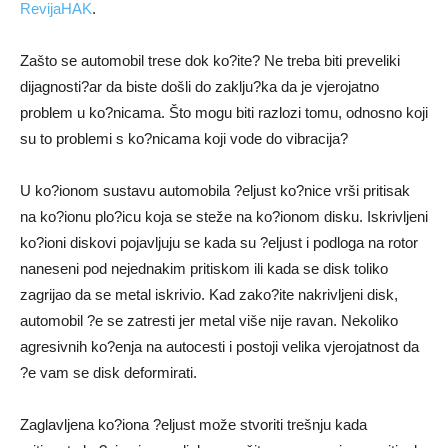
RevijaHAK
.
Zašto se automobil trese dok ko?ite? Ne treba biti preveliki
dijagnosti?ar da biste došli do zaklju?ka da je vjerojatno
problem u ko?nicama. Što mogu biti razlozi tomu, odnosno koji
su to problemi s ko?nicama koji vode do vibracija?
U ko?ionom sustavu automobila ?eljust ko?nice vrši pritisak
na ko?ionu plo?icu koja se steže na ko?ionom disku. Iskrivljeni
ko?ioni diskovi pojavljuju se kada su ?eljust i podloga na rotor
naneseni pod nejednakim pritiskom ili kada se disk toliko
zagrijao da se metal iskrivio. Kad zako?ite nakrivljeni disk,
automobil ?e se zatresti jer metal više nije ravan. Nekoliko
agresivnih ko?enja na autocesti i postoji velika vjerojatnost da
?e vam se disk deformirati.
Zaglavljena ko?iona ?eljust može stvoriti trešnju kada