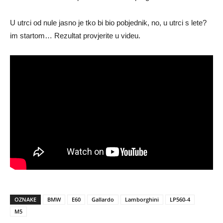
U utrci od nule jasno je tko bi bio pobjednik, no, u utrci s lete?
im startom… Rezultat provjerite u videu.
OZNAKE
BMW
E60
Gallardo
Lamborghini
LP560-4
M5