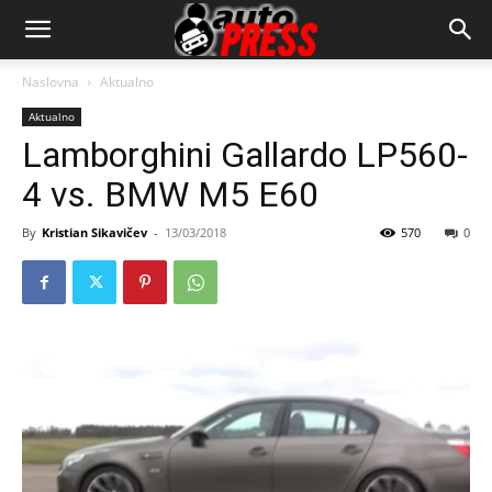
AutopressHR
Naslovna
Aktualno
Aktualno
Lamborghini Gallardo LP560-
4 vs. BMW M5 E60
By
Kristian Sikavičev
-
13/03/2018
570
0