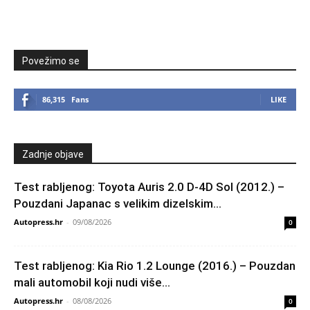
Povežimo se
86,315
Fans
LIKE
Zadnje objave
Test rabljenog: Toyota Auris 2.0 D-4D Sol (2012.) –
Pouzdani Japanac s velikim dizelskim...
Autopress.hr
-
09/08/2026
0
Test rabljenog: Kia Rio 1.2 Lounge (2016.) – Pouzdan
mali automobil koji nudi više...
Autopress.hr
-
08/08/2026
0