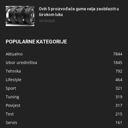
Ovih 5 proizvođača guma valja zaobilaziti u
širokom luku
10/10/2025
POPULARNE KATEGORIJE
Aktualno
7844
Izbor uredništva
1845
Tehnika
792
Lifestyle
464
Sport
321
Tuning
319
Povijest
317
Test
215
Servis
161