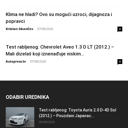
Klima ne hladi? Ovo su mogući uzroci, dijagnoza i
popravci
Kristian Sikavičev
-
07/08/2026
0
Test rabljenog: Chevrolet Aveo 1.3 D LT (2012.) –
Mali dizelaš koji iznenađuje niskim...
Autopress.hr
-
07/08/2026
0
ODABIR UREDNIKA
Test rabljenog: Toyota Auris 2.0 D-4D Sol
(2012.) – Pouzdani Japanac...
09/08/2026