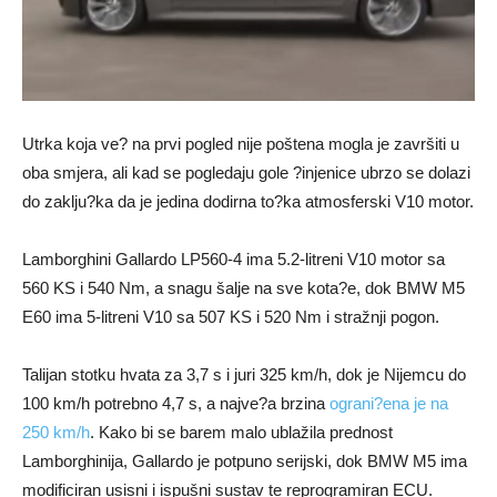
Utrka koja ve? na prvi pogled nije poštena mogla je završiti u
oba smjera, ali kad se pogledaju gole ?injenice ubrzo se dolazi
do zaklju?ka da je jedina dodirna to?ka atmosferski V10 motor.
Lamborghini Gallardo LP560-4 ima 5.2-litreni V10 motor sa
560 KS i 540 Nm, a snagu šalje na sve kota?e, dok BMW M5
E60 ima 5-litreni V10 sa 507 KS i 520 Nm i stražnji pogon.
Talijan stotku hvata za 3,7 s i juri 325 km/h, dok je Nijemcu do
100 km/h potrebno 4,7 s, a najve?a brzina
ograni?ena je na
250 km/h
. Kako bi se barem malo ublažila prednost
Lamborghinija, Gallardo je potpuno serijski, dok BMW M5 ima
modificiran usisni i ispušni sustav te reprogramiran ECU.