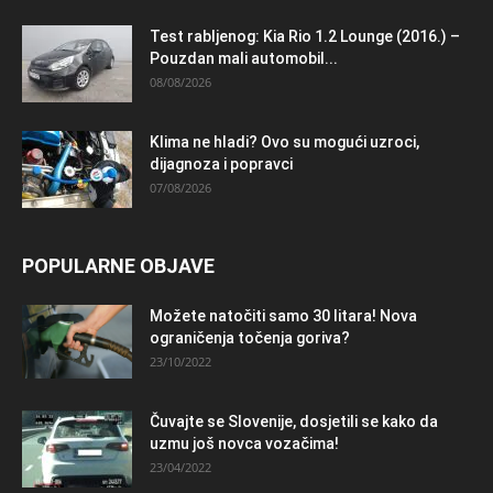
Test rabljenog: Kia Rio 1.2 Lounge (2016.) –
Pouzdan mali automobil...
08/08/2026
Klima ne hladi? Ovo su mogući uzroci,
dijagnoza i popravci
07/08/2026
POPULARNE OBJAVE
Možete natočiti samo 30 litara! Nova
ograničenja točenja goriva?
23/10/2022
Čuvajte se Slovenije, dosjetili se kako da
uzmu još novca vozačima!
23/04/2022