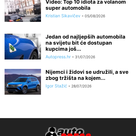
Video: Top 10 idiota za volanom
super automobila
Kristian Sikavičev
-
05/08/2026
Jedan od najljepših automobila
na svijetu bit će dostupan
kupcima još...
Autopress.hr
-
31/07/2026
Nijemci i židovi se udružili, a sve
zbog tržišta na kojem...
Igor Stažić
-
28/07/2026