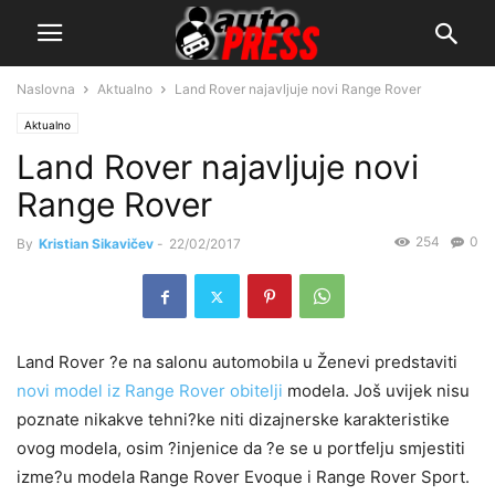
Naslovna
Aktualno
Land Rover najavljuje novi Range Rover
Aktualno
Land Rover najavljuje novi
Range Rover
254
0
By
Kristian Sikavičev
-
22/02/2017
Land Rover ?e na salonu automobila u Ženevi predstaviti
novi model iz Range Rover obitelji
modela. Još uvijek nisu
poznate nikakve tehni?ke niti dizajnerske karakteristike
ovog modela, osim ?injenice da ?e se u portfelju smjestiti
izme?u modela Range Rover Evoque i Range Rover Sport.