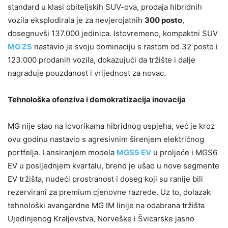
standard u klasi obiteljskih SUV-ova, prodaja hibridnih
vozila eksplodirala je za nevjerojatnih
300 posto
,
dosegnuvši 137.000 jedinica. Istovremeno, kompaktni SUV
MG ZS
nastavio je svoju dominaciju s rastom od 32 posto i
123.000 prodanih vozila, dokazujući da tržište i dalje
nagrađuje pouzdanost i vrijednost za novac.
Tehnološka ofenziva i demokratizacija inovacija
MG nije stao na lovorikama hibridnog uspjeha, već je kroz
ovu godinu nastavio s agresivnim širenjem električnog
portfelja. Lansiranjem modela
MGS5 EV
u proljeće i MGS6
EV u posljednjem kvartalu, brend je ušao u nove segmente
EV tržišta, nudeći prostranost i doseg koji su ranije bili
rezervirani za premium cjenovne razrede. Uz to, dolazak
tehnološki avangardne MG IM linije na odabrana tržišta
Ujedinjenog Kraljevstva, Norveške i Švicarske jasno