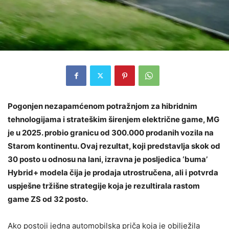
Pogonjen nezapamćenom potražnjom za hibridnim
tehnologijama i strateškim širenjem električne game, MG
je u 2025. probio granicu od 300.000 prodanih vozila na
Starom kontinentu. Ovaj rezultat, koji predstavlja skok od
30 posto u odnosu na lani, izravna je posljedica ‘buma’
Hybrid+ modela čija je prodaja utrostručena, ali i potvrda
uspješne tržišne strategije koja je rezultirala rastom
game ZS od 32 posto.
Ako postoji jedna automobilska priča koja je obilježila