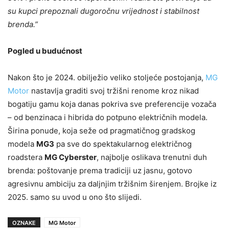
su kupci prepoznali dugoročnu vrijednost i stabilnost
brenda.”
Pogled u budućnost
Nakon što je 2024. obilježio veliko stoljeće postojanja,
MG
Motor
nastavlja graditi svoj tržišni renome kroz nikad
bogatiju gamu koja danas pokriva sve preferencije vozača
– od benzinaca i hibrida do potpuno električnih modela.
Širina ponude, koja seže od pragmatičnog gradskog
modela
MG3
pa sve do spektakularnog električnog
roadstera
MG Cyberster
, najbolje oslikava trenutni duh
brenda: poštovanje prema tradiciji uz jasnu, gotovo
agresivnu ambiciju za daljnjim tržišnim širenjem. Brojke iz
2025. samo su uvod u ono što slijedi.
OZNAKE
MG Motor