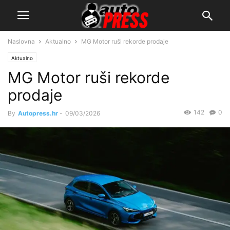
Naslovna
Aktualno
MG Motor ruši rekorde prodaje
Aktualno
MG Motor ruši rekorde
prodaje
142
0
By
Autopress.hr
-
09/03/2026