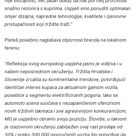
nije slučajnost, već jasan dokaz da naš portfelj proizvoda
snažno rezonira s kupcima. Uspjeli smo ponuditi optimalan
omjer dizajna, napredne tehnologije, kvalitete i cjenovne
pristupačnosti koji tržište traži.”
Pleteš posebno naglašava otpornost brenda na lokalnom
terenu:
“
Refleksija ovog europskog uspjeha jasno je vidljiva i u
našem neposrednom okruženju. Tržišta Hrvatske i
Slovenije zrcalila su kontinentalne trendove, potvrđujući
identičan interes kupaca za aktualnom gamom vozila,
posebice u segmentu elektrificiranih pogona. Iako se
automoto scena suočava s nezapamćenom ofenzivom
novih tržišnih takmaca i sve agresivnijom konkurencijom,
MG je uspješno obranio svoju poziciju. Štoviše, u takvom
je izazovnom okruženju zabilježen ovaj rast prodaje od
30% i preko 300.000 isporučenih vozila što potvrđuje da