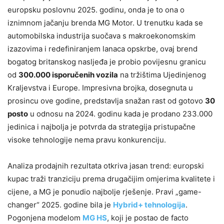
europsku poslovnu 2025. godinu, onda je to ona o
iznimnom jačanju brenda MG Motor. U trenutku kada se
automobilska industrija suočava s makroekonomskim
izazovima i redefiniranjem lanaca opskrbe, ovaj brend
bogatog britanskog nasljeđa je probio povijesnu granicu
od
300.000 isporučenih vozila
na tržištima Ujedinjenog
Kraljevstva i Europe. Impresivna brojka, dosegnuta u
prosincu ove godine, predstavlja snažan rast od gotovo
30
posto
u odnosu na 2024. godinu kada je prodano 233.000
jedinica i najbolja je potvrda da strategija pristupačne
visoke tehnologije nema pravu konkurenciju.
Analiza prodajnih rezultata otkriva jasan trend: europski
kupac traži tranziciju prema drugačijim omjerima kvalitete i
cijene, a MG je ponudio najbolje rješenje. Pravi „game-
changer“ 2025. godine bila je
Hybrid+ tehnologija
.
Pogonjena modelom
MG HS
, koji je postao de facto