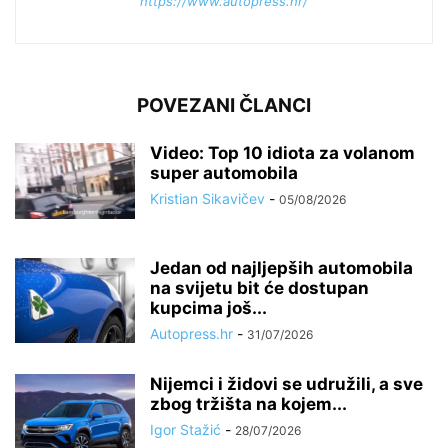
https://www.autopress.hr/
POVEZANI ČLANCI
Video: Top 10 idiota za volanom
super automobila
Kristian Sikavičev
-
05/08/2026
Jedan od najljepših automobila
na svijetu bit će dostupan
kupcima još...
Autopress.hr
-
31/07/2026
Nijemci i židovi se udružili, a sve
zbog tržišta na kojem...
Igor Stažić
-
28/07/2026