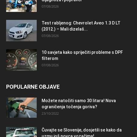
07/08/2026
Test rabljenog: Chevrolet Aveo 1.3 D LT
(2012.) – Mali dizelaš...
07/08/2026
10 savjeta kako spriječiti probleme s DPF
filterom
07/08/2026
POPULARNE OBJAVE
Možete natočiti samo 30 litara! Nova
ograničenja točenja goriva?
23/10/2022
Čuvajte se Slovenije, dosjetili se kako da
uzmu još novca vozačima!