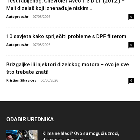
Test rabljenog: Chevrolet Aveo 1.3 D LT (2012.) –
Mali dizelaš koji iznenađuje niskim...
Autopress.hr
-
07/08/2026
0
10 savjeta kako spriječiti probleme s DPF filterom
Autopress.hr
-
07/08/2026
0
Brizgaljke ili injektori dizelskog motora – ovo je sve
što trebate znati!
Kristian Sikavičev
-
06/08/2026
0
ODABIR UREDNIKA
Klima ne hladi? Ovo su mogući uzroci,
dijagnoza i popravci