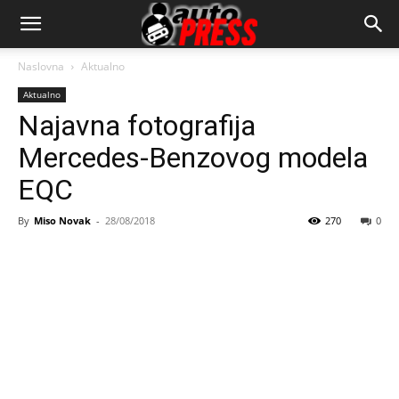
AutopressHR
Naslovna
Aktualno
Aktualno
Najavna fotografija
Mercedes-Benzovog modela
EQC
By
Miso Novak
-
28/08/2018
270
0