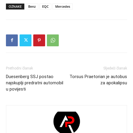
OZNAKE
Benz
EQC
Mercedes
Prethodni članak
Sljedeći članak
Duesenberg SSJ postao
Torsus Praetorian je autobus
najskuplji predratni automobil
za apokalipsu
u povijesti