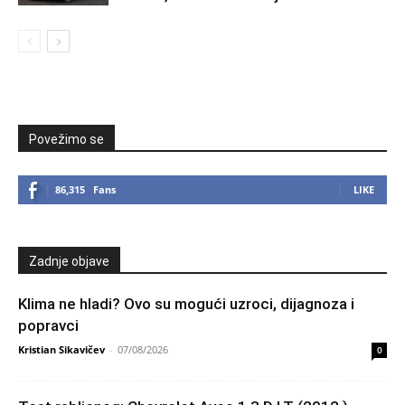
Povežimo se
86,315
Fans
LIKE
Zadnje objave
Klima ne hladi? Ovo su mogući uzroci, dijagnoza i
popravci
Kristian Sikavičev
-
07/08/2026
0