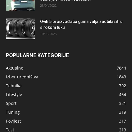
23/04/2022
Ovih 5 proizvođača guma valja zaobilaziti u
širokom luku
10/10/2025
POPULARNE KATEGORIJE
Aktualno
7844
Izbor uredništva
1843
Tehnika
792
Lifestyle
464
Sport
321
Tuning
319
Povijest
317
Test
213