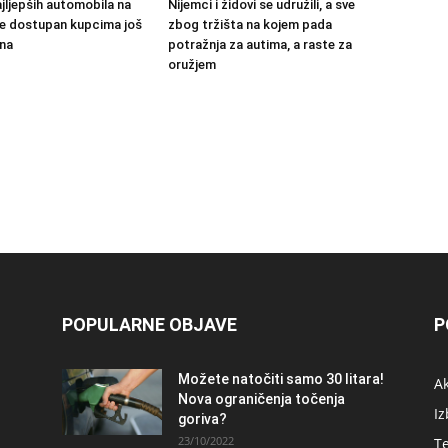
jljepših automobila na
Nijemci i židovi se udružili, a sve
 će dostupan kupcima još
zbog tržišta na kojem pada
na
potražnja za autima, a raste za
oružjem
POPULARNE OBJAVE
P
Možete natočiti samo 30 litara!
A
Nova ograničenja točenja
Iz
goriva?
23/10/2022
T