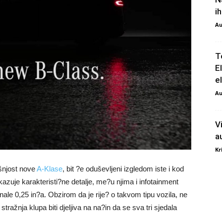
i
Au
T
E
e
Au
V
a
Kr
šnjost nove
A-Klase
, bit ?e oduševljeni izgledom iste i kod
kazuje karakteristi?ne detalje, me?u njima i infotainment
le 0,25 in?a. Obzirom da je rije? o takvom tipu vozila, ne
stražnja klupa biti djeljiva na na?in da se sva tri sjedala