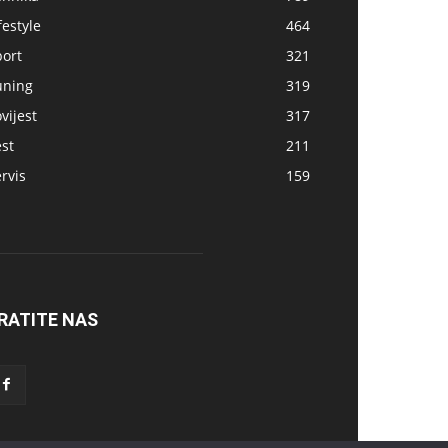
festyle
464
port
321
uning
319
vijest
317
st
211
rvis
159
RATITE NAS