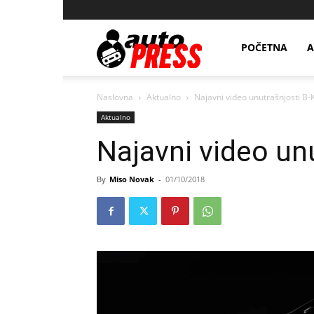
AutopressHR
POČETNA
A
Naslovna
Aktualno
Najavni video unutrašnjosti B-
Aktualno
Najavni video un
By
Miso Novak
-
01/10/2018