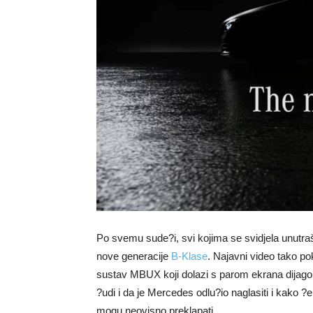
Po svemu sude?i, svi kojima se svidjela unutra
nove generacije
B-Klase
. Najavni video tako po
sustav MBUX koji dolazi s parom ekrana dijagona
?udi i da je Mercedes odlu?io naglasiti i kako ?e 
mogu neovisno preklapati.