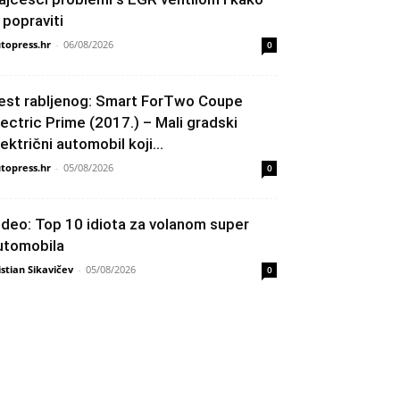
h popraviti
topress.hr
-
06/08/2026
0
est rabljenog: Smart ForTwo Coupe
lectric Prime (2017.) – Mali gradski
lektrični automobil koji...
topress.hr
-
05/08/2026
0
ideo: Top 10 idiota za volanom super
utomobila
istian Sikavičev
-
05/08/2026
0