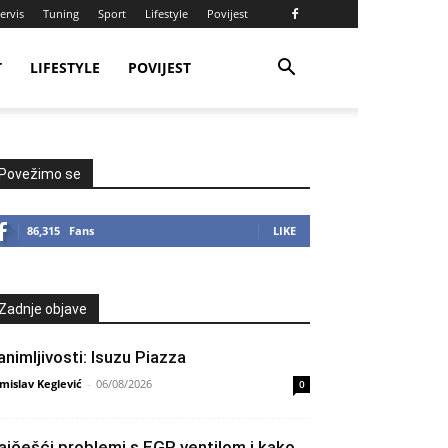
ervis
Tuning
Sport
Lifestyle
Povijest
T
LIFESTYLE
POVIJEST
Povežimo se
86,315
Fans
LIKE
Zadnje objave
animljivosti: Isuzu Piazza
mislav Keglević
-
06/08/2026
0
ajčešći problemi s EGR ventilom i kako