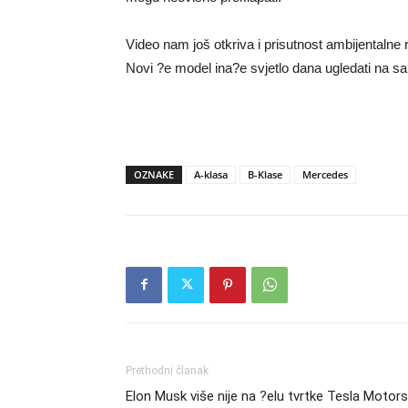
Video nam još otkriva i prisutnost ambijentalne r
Novi ?e model ina?e svjetlo dana ugledati na sa
OZNAKE
A-klasa
B-Klase
Mercedes
Prethodni članak
Elon Musk više nije na ?elu tvrtke Tesla Motors