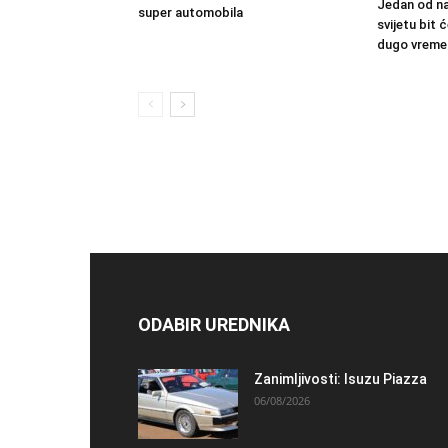
Jedan od na
super automobila
svijetu bit
dugo vreme
ODABIR UREDNIKA
Zanimljivosti: Isuzu Piazza
06/08/2026