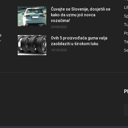
Li
Čuvajte se Slovenije, dosjetili se
kako da uzmu još novca
S
vozačima!
T
23/04/2022
Po
o
Ovih 5 proizvođača guma valja
–
Te
zaobilaziti u širokom luku
Se
10/10/2025
P