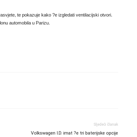
asvjete, te pokazuje kako ?e izgledati ventilacijski otvori.
lonu automobila u Parizu.
Sljedeći članak
Volkswagen I.D. imat ?e tri baterijske opcije