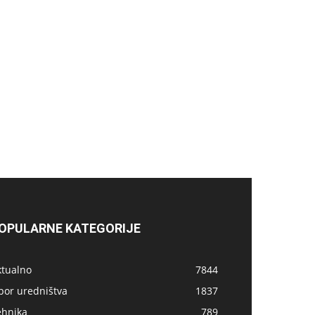
OPULARNE KATEGORIJE
ktualno
7844
bor uredništva
1837
ehnika
789