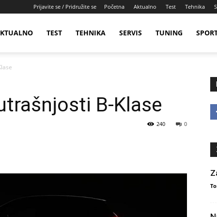
Prijavite se / Pridružite se
Početna
Aktualno
Test
Tehnika
S
KTUALNO
TEST
TEHNIKA
SERVIS
TUNING
SPOR
Klase
utrašnjosti B-Klase
240
0
Z
To
N