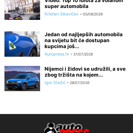
Video: Top 10 idiota za volanom
super automobila
Kristian Sikavičev
-
05/08/2026
Jedan od najljepših automobila
na svijetu bit će dostupan
kupcima još...
Autopress.hr
-
31/07/2026
Nijemci i židovi se udružili, a sve
zbog tržišta na kojem...
Igor Stažić
-
28/07/2026