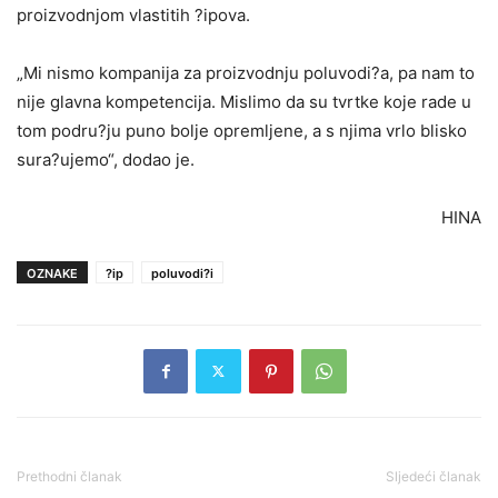
proizvodnjom vlastitih ?ipova.
„Mi nismo kompanija za proizvodnju poluvodi?a, pa nam to
nije glavna kompetencija. Mislimo da su tvrtke koje rade u
tom podru?ju puno bolje opremljene, a s njima vrlo blisko
sura?ujemo“, dodao je.
HINA
OZNAKE
?ip
poluvodi?i
Prethodni članak
Sljedeći članak