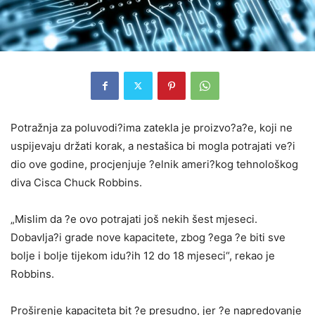
Potražnja za poluvodi?ima zatekla je proizvo?a?e, koji ne
uspijevaju držati korak, a nestašica bi mogla potrajati ve?i
dio ove godine, procjenjuje ?elnik ameri?kog tehnološkog
diva Cisca Chuck Robbins.
„Mislim da ?e ovo potrajati još nekih šest mjeseci.
Dobavlja?i grade nove kapacitete, zbog ?ega ?e biti sve
bolje i bolje tijekom idu?ih 12 do 18 mjeseci“, rekao je
Robbins.
Proširenje kapaciteta bit ?e presudno, jer ?e napredovanje