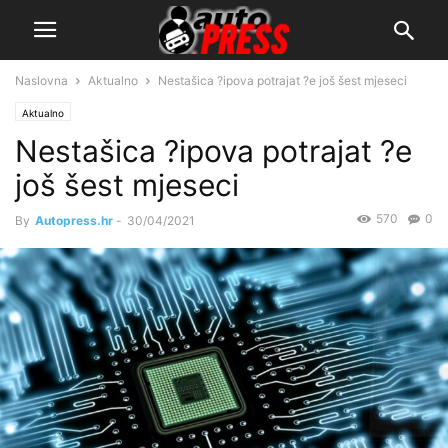
Naslovna
Aktualno
Nestašica ?ipova potrajat ?e još šest mjeseci
Aktualno
Nestašica ?ipova potrajat ?e
još šest mjeseci
570
0
By
Autopress.hr
-
30/04/2021