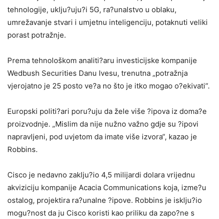
tehnologije, uklju?uju?i 5G, ra?unalstvo u oblaku,
umrežavanje stvari i umjetnu inteligenciju, potaknuti veliki
porast potražnje.
Prema tehnološkom analiti?aru investicijske kompanije
Wedbush Securities Danu Ivesu, trenutna „potražnja
vjerojatno je 25 posto ve?a no što je itko mogao o?ekivati“.
Europski politi?ari poru?uju da žele više ?ipova iz doma?e
proizvodnje. „Mislim da nije nužno važno gdje su ?ipovi
napravljeni, pod uvjetom da imate više izvora“, kazao je
Robbins.
Cisco je nedavno zaklju?io 4,5 milijardi dolara vrijednu
akviziciju kompanije Acacia Communications koja, izme?u
ostalog, projektira ra?unalne ?ipove. Robbins je isklju?io
mogu?nost da ju Cisco koristi kao priliku da zapo?ne s