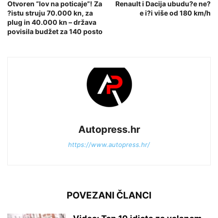
Otvoren “lov na poticaje”! Za
Renault i Dacija ubudu?e ne?
?istu struju 70.000 kn, za
e i?i više od 180 km/h
plug in 40.000 kn – država
povisila budžet za 140 posto
Autopress.hr
https://www.autopress.hr/
POVEZANI ČLANCI