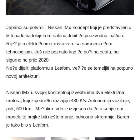
Japanci su potvrdili, Nissan IMx koncept koji je predstavljen u
listopadu na tokijskom salonu dobit ?e proizvodnu ina?icu.
Rije? je o elektri?nom crossoveru sa samovoze?om
tehnologijom. Još nije poznato kad ?e do?i na cestu, no
sigurno ne prije 2020.
Ne?e dijeliti platformu s Leafom, ve? ?e se temeljiti na potpuno
novoj arhitekturi.
Nissan IMx u svojoj konceptnoj izvedbi ima dva elektri?na
motora, koji zajedni?ki razvijaju 430 KS. Autonomija vozila je,
pak, 600 km. Me?utim, vrlo je izvjesno da ?e u serijskom
modelu te brojke biti nešto manje, odnosno skromnije. Barem
je tako bilo s Leafom.