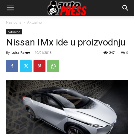
AutopressHR
Naslovna
Aktualno
Aktualno
Nissan IMx ide u proizvodnju
By
Luka Parov
-
10/01/2018
247
0