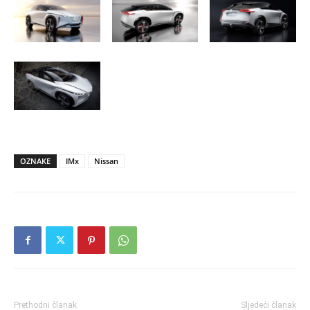
OZNAKE
IMx
Nissan
Prethodni članak
Sljedeći članak