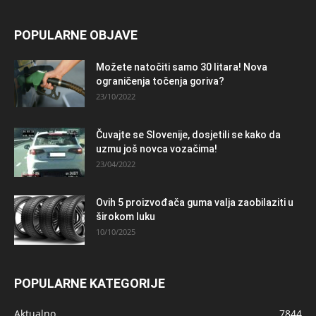
POPULARNE OBJAVE
Možete natočiti samo 30 litara! Nova
ograničenja točenja goriva?
23/10/2022
Čuvajte se Slovenije, dosjetili se kako da
uzmu još novca vozačima!
23/04/2022
Ovih 5 proizvođača guma valja zaobilaziti u
širokom luku
10/10/2025
POPULARNE KATEGORIJE
Aktualno
7844