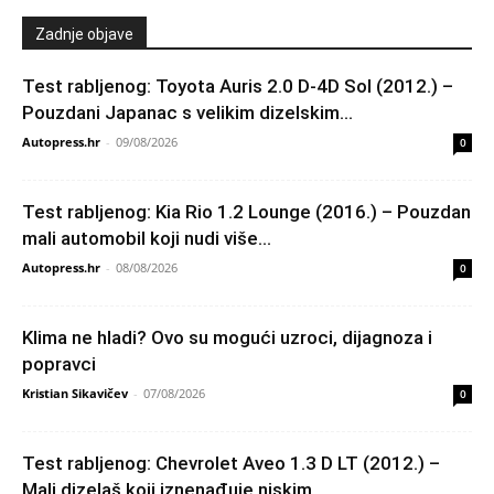
Zadnje objave
Test rabljenog: Toyota Auris 2.0 D-4D Sol (2012.) –
Pouzdani Japanac s velikim dizelskim...
Autopress.hr
-
09/08/2026
0
Test rabljenog: Kia Rio 1.2 Lounge (2016.) – Pouzdan
mali automobil koji nudi više...
Autopress.hr
-
08/08/2026
0
Klima ne hladi? Ovo su mogući uzroci, dijagnoza i
popravci
Kristian Sikavičev
-
07/08/2026
0
Test rabljenog: Chevrolet Aveo 1.3 D LT (2012.) –
Mali dizelaš koji iznenađuje niskim...