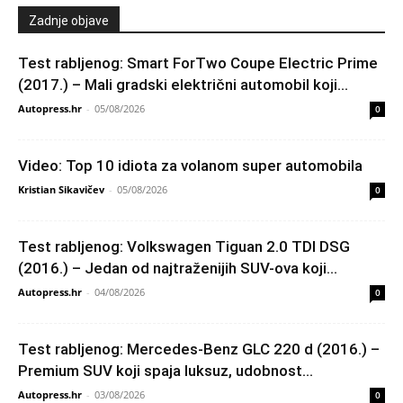
Zadnje objave
Test rabljenog: Smart ForTwo Coupe Electric Prime
(2017.) – Mali gradski električni automobil koji...
Autopress.hr
-
05/08/2026
0
Video: Top 10 idiota za volanom super automobila
Kristian Sikavičev
-
05/08/2026
0
Test rabljenog: Volkswagen Tiguan 2.0 TDI DSG
(2016.) – Jedan od najtraženijih SUV-ova koji...
Autopress.hr
-
04/08/2026
0
Test rabljenog: Mercedes-Benz GLC 220 d (2016.) –
Premium SUV koji spaja luksuz, udobnost...
Autopress.hr
-
03/08/2026
0