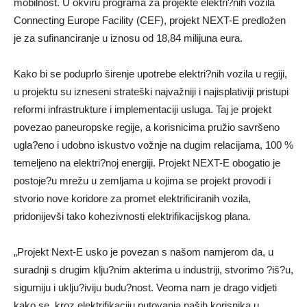
mobilnost. U okviru programa za projekte elektri?nih vozila
Connecting Europe Facility (CEF), projekt NEXT-E predložen
je za sufinanciranje u iznosu od 18,84 milijuna eura.
Kako bi se poduprlo širenje upotrebe elektri?nih vozila u regiji,
u projektu su izneseni strateški najvažniji i najisplativiji pristupi
reformi infrastrukture i implementaciji usluga. Taj je projekt
povezao paneuropske regije, a korisnicima pružio savršeno
ugla?eno i udobno iskustvo vožnje na dugim relacijama, 100 %
temeljeno na elektri?noj energiji. Projekt NEXT-E obogatio je
postoje?u mrežu u zemljama u kojima se projekt provodi i
stvorio nove koridore za promet elektrificiranih vozila,
pridonijevši tako kohezivnosti elektrifikacijskog plana.
„Projekt Next-E usko je povezan s našom namjerom da, u
suradnji s drugim klju?nim akterima u industriji, stvorimo ?iš?u,
sigurniju i uklju?iviju budu?nost. Veoma nam je drago vidjeti
kako se, kroz elektrifikaciju putovanja naših korisnika u