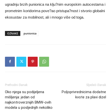
ugradnju brzih punionica na klju?nim europskim autocestama i
prometnim koridorima pove?ao pristupa?nost i stvorio globalni
ekosustav za mobilnost, ali i mnogo više od toga.
OZNAKE
punionica
Prethodni članak
Sljedeći članak
Oko njega su podijeljena
Poljoprivrednicima dodatne
mišljenja: jedan od
kvote za plavi dizel
najkontroverznijih BMW-ovih
modela u posljednjih nekoliko