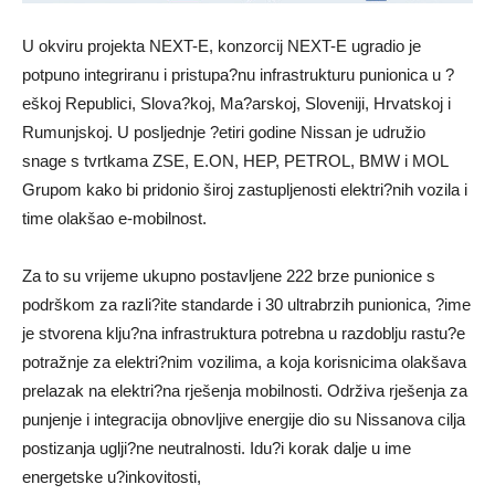
U okviru projekta NEXT-E, konzorcij NEXT-E ugradio je
potpuno integriranu i pristupa?nu infrastrukturu punionica u ?
eškoj Republici, Slova?koj, Ma?arskoj, Sloveniji, Hrvatskoj i
Rumunjskoj. U posljednje ?etiri godine Nissan je udružio
snage s tvrtkama ZSE, E.ON, HEP, PETROL, BMW i MOL
Grupom kako bi pridonio široj zastupljenosti elektri?nih vozila i
time olakšao e-mobilnost.
Za to su vrijeme ukupno postavljene 222 brze punionice s
podrškom za razli?ite standarde i 30 ultrabrzih punionica, ?ime
je stvorena klju?na infrastruktura potrebna u razdoblju rastu?e
potražnje za elektri?nim vozilima, a koja korisnicima olakšava
prelazak na elektri?na rješenja mobilnosti. Održiva rješenja za
punjenje i integracija obnovljive energije dio su Nissanova cilja
postizanja uglji?ne neutralnosti. Idu?i korak dalje u ime
energetske u?inkovitosti,