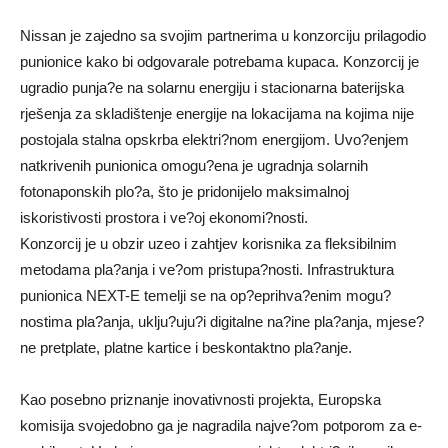
Nissan je zajedno sa svojim partnerima u konzorciju prilagodio
punionice kako bi odgovarale potrebama kupaca. Konzorcij je
ugradio punja?e na solarnu energiju i stacionarna baterijska
rješenja za skladištenje energije na lokacijama na kojima nije
postojala stalna opskrba elektri?nom energijom. Uvo?enjem
natkrivenih punionica omogu?ena je ugradnja solarnih
fotonaponskih plo?a, što je pridonijelo maksimalnoj
iskoristivosti prostora i ve?oj ekonomi?nosti.
Konzorcij je u obzir uzeo i zahtjev korisnika za fleksibilnim
metodama pla?anja i ve?om pristupa?nosti. Infrastruktura
punionica NEXT-E temelji se na op?eprihva?enim mogu?
nostima pla?anja, uklju?uju?i digitalne na?ine pla?anja, mjese?
ne pretplate, platne kartice i beskontaktno pla?anje.
Kao posebno priznanje inovativnosti projekta, Europska
komisija svojedobno ga je nagradila najve?om potporom za e-