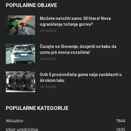
POPULARNE OBJAVE
Možete natočiti samo 30 litara! Nova
ograničenja točenja goriva?
23/10/2022
Čuvajte se Slovenije, dosjetili se kako da
uzmu još novca vozačima!
23/04/2022
Ovih 5 proizvođača guma valja zaobilaziti u
širokom luku
10/10/2025
POPULARNE KATEGORIJE
Aktualno
7844
Izbor uredništva
1835