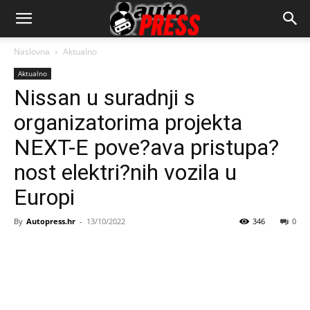
AutopressHR
Naslovna
Aktualno
Aktualno
Nissan u suradnji s
organizatorima projekta
NEXT-E pove?ava pristupa?
nost elektri?nih vozila u
Europi
By
Autopress.hr
-
13/10/2022
346
0