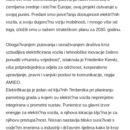
zemljama srednje i isto?ne Europe, ovaj projekt ostvaruje u
svojoj punini. Predani smo pove?anju dostupnosti elektri?nih
vozila, a svoju dugoro?nu viziju mobilnosti, i mnogo više od
toga, izložili smo u našem strateškom planu za 2030. godinu.
Oboga?ivanjem putovanja i osnaživanjem društva kroz
uzbudljiva elektrificirana vozila i tehnološke inovacije želimo
ponuditi vrhunsku vrijednost”, istaknula je Friederike Kienitz,
viša potpredsjednica odjela za održivost, korporativno
upravljanje, pravni i vanjski poslovi te komunikacije, regija
AMIEO.
Elektrifikacija je jedan od klju?nih ?imbenika pri planiranju
pametnog grada u kojem su elektri?na vozila neprimjetno
integrirana u prometni sustav. Punionice su glavni izvor
energije za elektri?na vozila, a njihova lokacija klju?na je za
njihovu pristupa?nost. Nissan nastavlja blisko sura?ivati s
vode?im imenima u industriji i državnim tijelima kako bi kroz