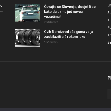
Li
eo
Čuvajte se Slovenije, dosjetili se
..
kako da uzmu još novca
S
vozačima!
T
23/04/2022
Po
Ovih 5 proizvođača guma valja
Te
zaobilaziti u širokom luku
Se
10/10/2025
P