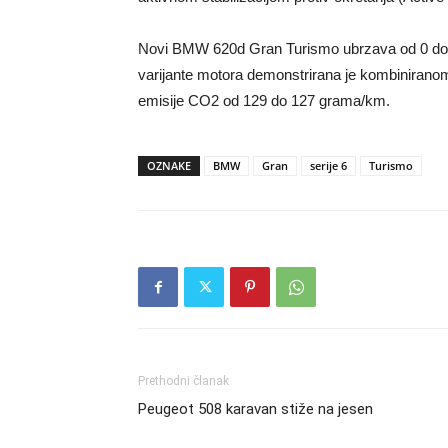
Novi BMW 620d Gran Turismo ubrzava od 0 do 1
varijante motora demonstrirana je kombiniranom
emisije CO2 od 129 do 127 grama/km.
OZNAKE
BMW
Gran
serije 6
Turismo
Prethodni članak
Peugeot 508 karavan stiže na jesen