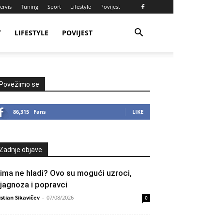
ervis
Tuning
Sport
Lifestyle
Povijest
T
LIFESTYLE
POVIJEST
Povežimo se
86,315
Fans
LIKE
Zadnje objave
lima ne hladi? Ovo su mogući uzroci,
ijagnoza i popravci
istian Sikavičev
-
07/08/2026
0