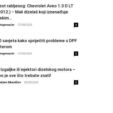
est rabljenog: Chevrolet Aveo 1.3 D LT
2012.) – Mali dizelaš koji iznenađuje
skim...
topress.hr
-
07/08/2026
0
0 savjeta kako spriječiti probleme s DPF
ilterom
topress.hr
-
07/08/2026
0
rizgaljke ili injektori dizelskog motora –
vo je sve što trebate znati!
istian Sikavičev
-
06/08/2026
0