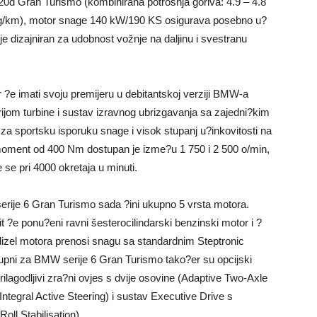
 Gran Turismo (kombinirana potrošnja goriva: 4.9 – 4.8
 g/km), motor snage 140 kW/190 KS osigurava posebno u?
 je dizajniran za udobnost vožnje na daljinu i svestranu
r ?e imati svoju premijeru u debitantskoj verziji BMW-a
ijom turbine i sustav izravnog ubrizgavanja sa zajedni?kim
a sportsku isporuku snage i visok stupanj u?inkovitosti na
moment od 400 Nm dostupan je izme?u 1 750 i 2 500 o/min,
e pri 4000 okretaja u minuti.
erije 6 Gran Turismo sada ?ini ukupno 5 vrsta motora.
it ?e ponu?eni ravni šesterocilindarski benzinski motor i ?
 dizel motora prenosi snagu sa standardnim Steptronic
tupni za BMW serije 6 Gran Turismo tako?er su opcijski
rilagodljivi zra?ni ovjes s dvije osovine (Adaptive Two-Axle
(Integral Active Steering) i sustav Executive Drive s
oll Stabilisation).