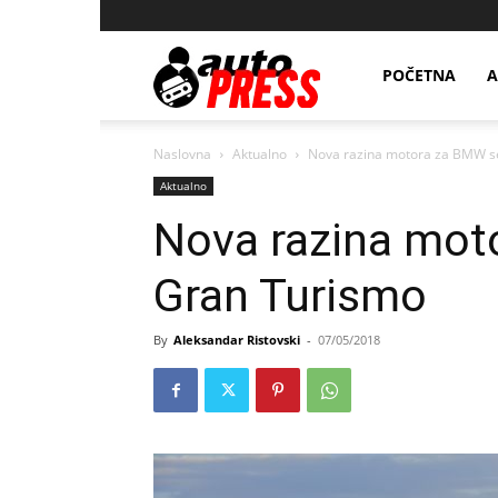
AutopressHR
POČETNA
A
Naslovna
Aktualno
Nova razina motora za BMW se
Aktualno
Nova razina mot
Gran Turismo
By
Aleksandar Ristovski
-
07/05/2018