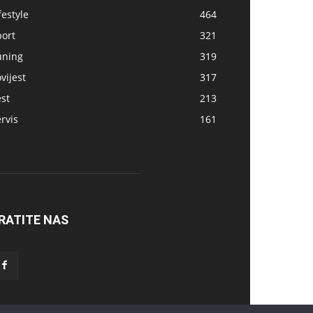
festyle
464
port
321
uning
319
vijest
317
st
213
rvis
161
RATITE NAS