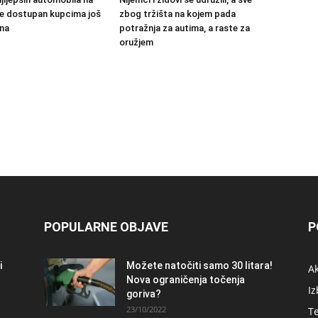
 će dostupan kupcima još
zbog tržišta na kojem pada
na
potražnja za autima, a raste za
oružjem
POPULARNE OBJAVE
P
i
Možete natočiti samo 30 litara!
A
Nova ograničenja točenja
Iz
goriva?
23/10/2022
T