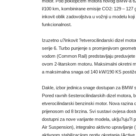
motor. Pod poklopcem motora novog BMW-a 620d
l/100 km, kombinirane emisije CO2: 129 – 127
inkovit oblik zadovoljstva u vožnji u modelu koji
funkcionalnost.
Izuzetno u?inkovit ?etverocilindarski dizel moto
serije 6. Turbo punjenje s promjenjivom geometr
vodom (Common Rail) predstavljaju preduvjete z
ovom 2-litarskom motoru. Maksimalni okretni 
a maksimalna snaga od 140 kW/190 KS postiže s
Dakle, izbor jedinica snage dostupan za BMW s
Pored ravnih šesterocilindarskih dizel motora, b
etverocilindarski benzinski motor. Nova razina
prijenosom od 8 brzina. Svi sustavi ovjesa dos
dostupni za nove varijante modela, uklju?uju?i p
Air Suspension), integralno aktivno upravljanje 
aktivnom stabilizacijom protiv okretanja (Active R