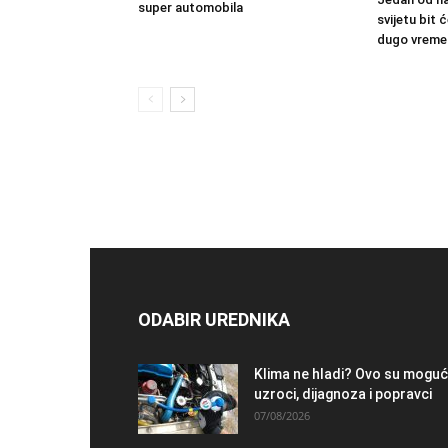
super automobila
svijetu bit
dugo vreme
ODABIR UREDNIKA
Klima ne hladi? Ovo su moguć
uzroci, dijagnoza i popravci
07/08/2026