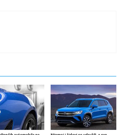
jljepših automobila na
Nijemci i židovi se udružili, a sve