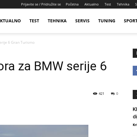
Prijavite se / Pridružite se
Početna
Aktualno
Test
Tehnika
S
KTUALNO
TEST
TEHNIKA
SERVIS
TUNING
SPOR
rije 6 Gran Turismo
ora za BMW serije 6
421
0
K
d
Kr