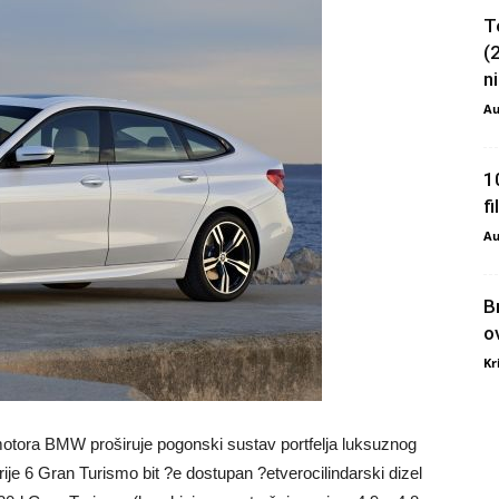
T
(
ni
Au
1
f
Au
B
o
Kr
motora BMW proširuje pogonski sustav portfelja luksuznog
e 6 Gran Turismo bit ?e dostupan ?etverocilindarski dizel