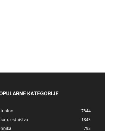
OPULARNE KATEGORIJE
ktualno
7844
bor uredništva
1843
ehnika
792