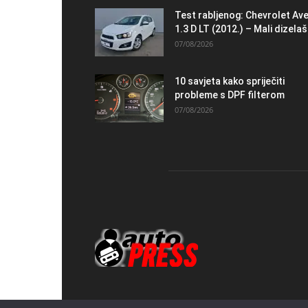
Test rabljenog: Chevrolet Av
1.3 D LT (2012.) – Mali dizelaš.
07/08/2026
10 savjeta kako spriječiti
probleme s DPF filterom
07/08/2026