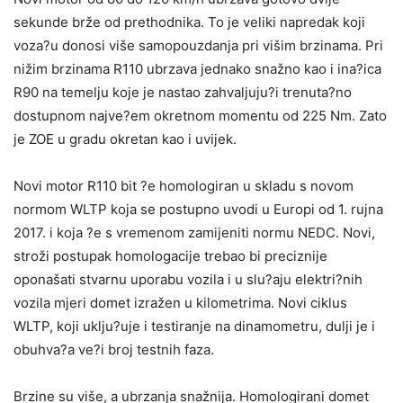
sekunde brže od prethodnika. To je veliki napredak koji
voza?u donosi više samopouzdanja pri višim brzinama. Pri
nižim brzinama R110 ubrzava jednako snažno kao i ina?ica
R90 na temelju koje je nastao zahvaljuju?i trenuta?no
dostupnom najve?em okretnom momentu od 225 Nm. Zato
je ZOE u gradu okretan kao i uvijek.
Novi motor R110 bit ?e homologiran u skladu s novom
normom WLTP koja se postupno uvodi u Europi od 1. rujna
2017. i koja ?e s vremenom zamijeniti normu NEDC. Novi,
stroži postupak homologacije trebao bi preciznije
oponašati stvarnu uporabu vozila i u slu?aju elektri?nih
vozila mjeri domet izražen u kilometrima. Novi ciklus
WLTP, koji uklju?uje i testiranje na dinamometru, dulji je i
obuhva?a ve?i broj testnih faza.
Brzine su više, a ubrzanja snažnija. Homologirani domet