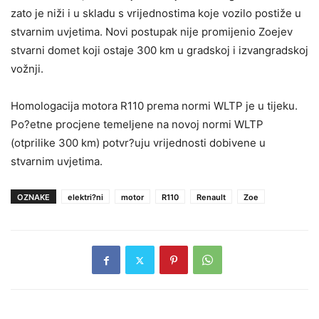
zato je niži i u skladu s vrijednostima koje vozilo postiže u
stvarnim uvjetima. Novi postupak nije promijenio Zoejev
stvarni domet koji ostaje 300 km u gradskoj i izvangradskoj
vožnji.
Homologacija motora R110 prema normi WLTP je u tijeku.
Po?etne procjene temeljene na novoj normi WLTP
(otprilike 300 km) potvr?uju vrijednosti dobivene u
stvarnim uvjetima.
OZNAKE
elektri?ni
motor
R110
Renault
Zoe