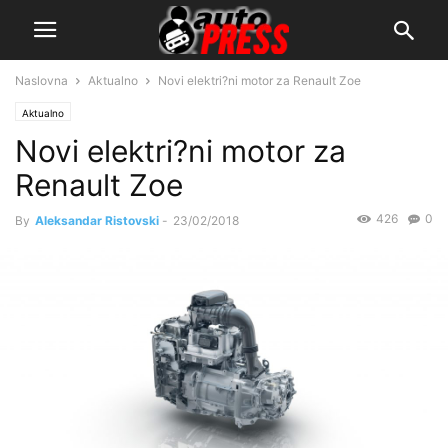
Naslovna
Aktualno
Novi elektri?ni motor za Renault Zoe
Aktualno
Novi elektri?ni motor za
Renault Zoe
426
0
By
Aleksandar Ristovski
-
23/02/2018