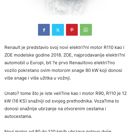
Renault je predstavio svoj novi elektri?ni motor R110 kao i
ZOE modelske godine 2018. ZOE, najprodavanije elektri?ni
automobil u Europi, bit ?e prvo Renaultovo elektri?no
vozilo pokretano ovim motorom snage 80 kW koji donosi
više snage i više užitka u vožnji.
Unato? tome što je iste veli?ine kao i motor R90, R110 je 12
kW (16 KS) snažniji od svojeg prethodnika. Voza?ima to
donosi snažnije ubrzanje na otvorenim cestama i
autocestama.
Novi motor od 80 do 120 km/h ubrzava gotovo dvije