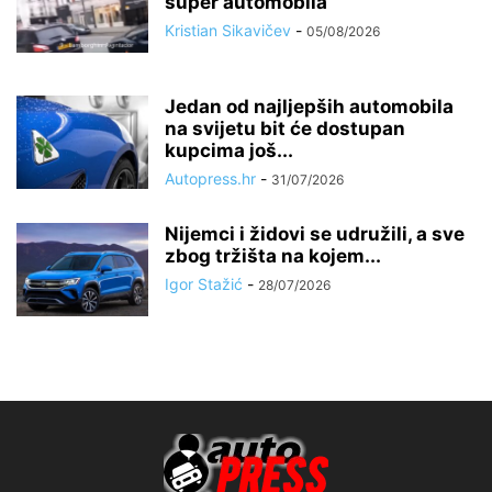
super automobila
Kristian Sikavičev
-
05/08/2026
Jedan od najljepših automobila
na svijetu bit će dostupan
kupcima još...
Autopress.hr
-
31/07/2026
Nijemci i židovi se udružili, a sve
zbog tržišta na kojem...
Igor Stažić
-
28/07/2026