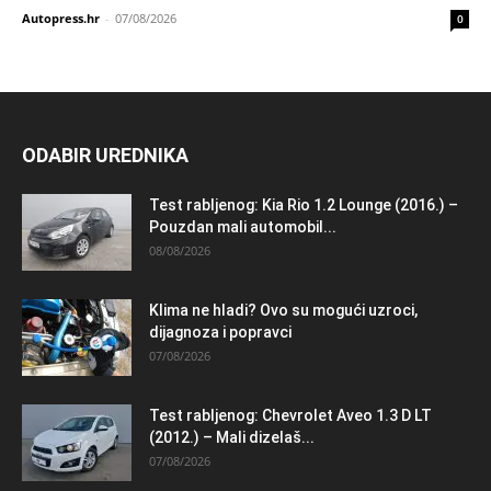
Autopress.hr
-
07/08/2026
0
ODABIR UREDNIKA
Test rabljenog: Kia Rio 1.2 Lounge (2016.) –
Pouzdan mali automobil...
08/08/2026
Klima ne hladi? Ovo su mogući uzroci,
dijagnoza i popravci
07/08/2026
Test rabljenog: Chevrolet Aveo 1.3 D LT
(2012.) – Mali dizelaš...
07/08/2026