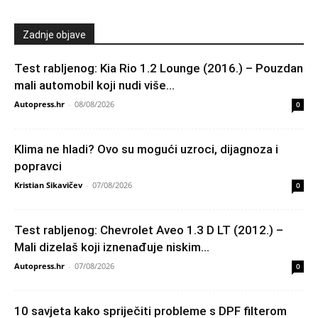
Zadnje objave
Test rabljenog: Kia Rio 1.2 Lounge (2016.) – Pouzdan
mali automobil koji nudi više...
Autopress.hr
-
08/08/2026
0
Klima ne hladi? Ovo su mogući uzroci, dijagnoza i
popravci
Kristian Sikavičev
-
07/08/2026
0
Test rabljenog: Chevrolet Aveo 1.3 D LT (2012.) –
Mali dizelaš koji iznenađuje niskim...
Autopress.hr
-
07/08/2026
0
10 savjeta kako spriječiti probleme s DPF filterom