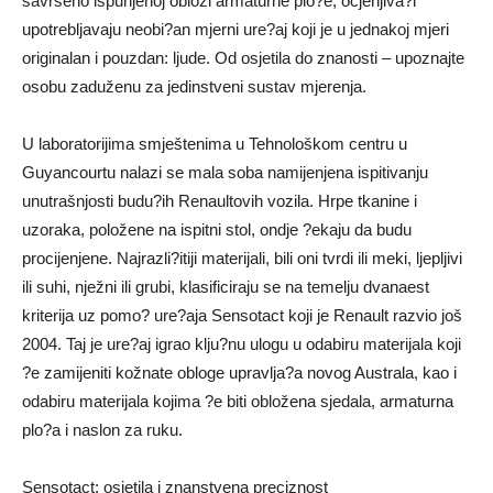
savršeno ispunjenoj oblozi armaturne plo?e, ocjenjiva?i
upotrebljavaju neobi?an mjerni ure?aj koji je u jednakoj mjeri
originalan i pouzdan: ljude. Od osjetila do znanosti – upoznajte
osobu zaduženu za jedinstveni sustav mjerenja.
U laboratorijima smještenima u Tehnološkom centru u
Guyancourtu nalazi se mala soba namijenjena ispitivanju
unutrašnjosti budu?ih Renaultovih vozila. Hrpe tkanine i
uzoraka, položene na ispitni stol, ondje ?ekaju da budu
procijenjene. Najrazli?itiji materijali, bili oni tvrdi ili meki, ljepljivi
ili suhi, nježni ili grubi, klasificiraju se na temelju dvanaest
kriterija uz pomo? ure?aja Sensotact koji je Renault razvio još
2004. Taj je ure?aj igrao klju?nu ulogu u odabiru materijala koji
?e zamijeniti kožnate obloge upravlja?a novog Australa, kao i
odabiru materijala kojima ?e biti obložena sjedala, armaturna
plo?a i naslon za ruku.
Sensotact: osjetila i znanstvena preciznost