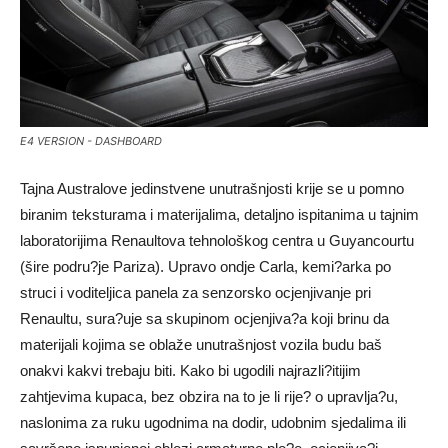
E4 VERSION - DASHBOARD
Tajna Australove jedinstvene unutrašnjosti krije se u pomno
biranim teksturama i materijalima, detaljno ispitanima u tajnim
laboratorijima Renaultova tehnološkog centra u Guyancourtu
(šire podru?je Pariza). Upravo ondje Carla, kemi?arka po
struci i voditeljica panela za senzorsko ocjenjivanje pri
Renaultu, sura?uje sa skupinom ocjenjiva?a koji brinu da
materijali kojima se oblaže unutrašnjost vozila budu baš
onakvi kakvi trebaju biti. Kako bi ugodili najrazli?itijim
zahtjevima kupaca, bez obzira na to je li rije? o upravlja?u,
naslonima za ruku ugodnima na dodir, udobnim sjedalima ili