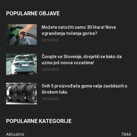
POPULARNE OBJAVE
Možete natočiti samo 30 litara! Nova
ograničenja točenja goriva?
23/10/2022
Čuvajte se Slovenije, dosjetili se kako da
uzmu još novca vozačima!
23/04/2022
Ovih 5 proizvođača guma valja zaobilaziti u
širokom luku
10/10/2025
POPULARNE KATEGORIJE
Aktualno
7844