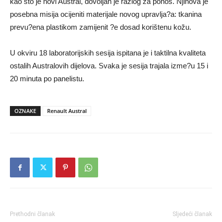
kao što je novi Austral, dovoljan je razlog za ponos. Njihova je
posebna misija ocijeniti materijale novog upravlja?a: tkanina
prevu?ena plastikom zamijenit ?e dosad korištenu kožu.
U okviru 18 laboratorijskih sesija ispitana je i taktilna kvaliteta
ostalih Australovih dijelova. Svaka je sesija trajala izme?u 15 i
20 minuta po panelistu.
OZNAKE
Renault Austral
Prethodni članak
Sljedeći članak