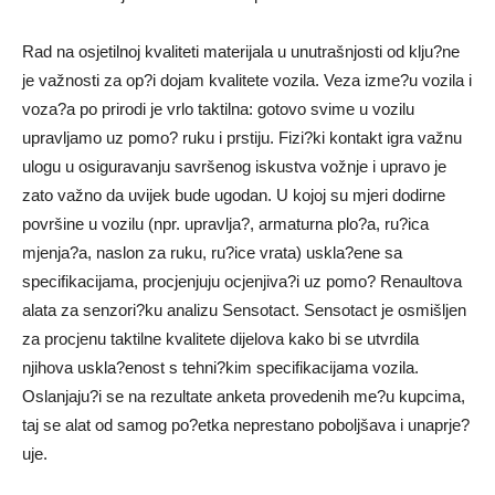
Rad na osjetilnoj kvaliteti materijala u unutrašnjosti od klju?ne
je važnosti za op?i dojam kvalitete vozila. Veza izme?u vozila i
voza?a po prirodi je vrlo taktilna: gotovo svime u vozilu
upravljamo uz pomo? ruku i prstiju. Fizi?ki kontakt igra važnu
ulogu u osiguravanju savršenog iskustva vožnje i upravo je
zato važno da uvijek bude ugodan. U kojoj su mjeri dodirne
površine u vozilu (npr. upravlja?, armaturna plo?a, ru?ica
mjenja?a, naslon za ruku, ru?ice vrata) uskla?ene sa
specifikacijama, procjenjuju ocjenjiva?i uz pomo? Renaultova
alata za senzori?ku analizu Sensotact. Sensotact je osmišljen
za procjenu taktilne kvalitete dijelova kako bi se utvrdila
njihova uskla?enost s tehni?kim specifikacijama vozila.
Oslanjaju?i se na rezultate anketa provedenih me?u kupcima,
taj se alat od samog po?etka neprestano poboljšava i unaprje?
uje.