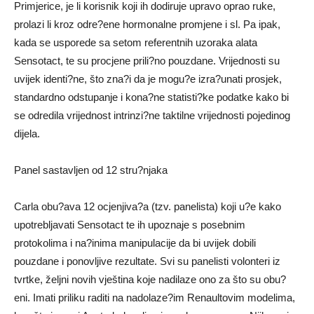
Primjerice, je li korisnik koji ih dodiruje upravo oprao ruke,
prolazi li kroz odre?ene hormonalne promjene i sl. Pa ipak,
kada se usporede sa setom referentnih uzoraka alata
Sensotact, te su procjene prili?no pouzdane. Vrijednosti su
uvijek identi?ne, što zna?i da je mogu?e izra?unati prosjek,
standardno odstupanje i kona?ne statisti?ke podatke kako bi
se odredila vrijednost intrinzi?ne taktilne vrijednosti pojedinog
dijela.
Panel sastavljen od 12 stru?njaka
Carla obu?ava 12 ocjenjiva?a (tzv. panelista) koji u?e kako
upotrebljavati Sensotact te ih upoznaje s posebnim
protokolima i na?inima manipulacije da bi uvijek dobili
pouzdane i ponovljive rezultate. Svi su panelisti volonteri iz
tvrtke, željni novih vještina koje nadilaze ono za što su obu?
eni. Imati priliku raditi na nadolaze?im Renaultovim modelima,