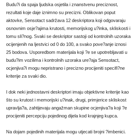
Budu?i da spaja ljudska osjetila i znanstvenu preciznost,
rezultati koje daje iznimno su precizni. Oblikovan poput
aktovke, Sensotact sadržava 12 deskriptora koji odgovaraju
osnovnim osje?ajima krutosti, memorijskog u?inka, skliskosti i
tomu sli?nog. Svaki se deskriptor sastoji od kontrolnih uzoraka
ocijenjenih na ljestvici od 0 do 100, a svako pove?anje iznosi
25 bodova. Usporedbom materijala koji ?e se upotrebljavati u
budu?im vozilima i kontrolnih uzoraka ure?aja Sensotact,
ocjenjiva?i mogu nepristrano i precizno procijeniti specifi?ne
kriterije za svaki dio.
I dok neki jednostavni deskriptori imaju objektivne kriterije kao
što su krutost i memorijski u?inak, drugi, primjerice skliskost
upravlja?a, zahtijevaju angažman skupine ocjenjiva?a koji ?e
procijeniti percepciju pojedinog dijela kod krajnjeg kupca.
Na dojam pojedinih materijala mogu utjecati brojni ?imbenici.