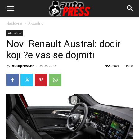
AutopressHR
Naslovna
Aktualno
Aktualno
Novi Renault Austral: dodir
koji ?e vas se dojmiti
By
Autopress.hr
-
05/03/2023
2903
0