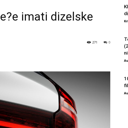
K
e?e imati dizelske
d
Kr
T
271
0
(
ni
Au
1
f
Au