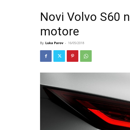
Novi Volvo S60 n
motore
By
Luka Parov
-
16/05/2018