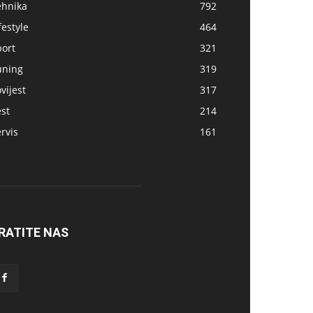
ehnika
792
festyle
464
port
321
uning
319
vijest
317
st
214
rvis
161
RATITE NAS