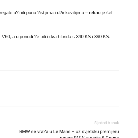
ate u?initi puno ?istijima i u?inkovitijima – rekao je šef
V60, a u ponudi ?e biti i dva hibrida s 340 KS i 390 KS.
Sljedeći članak
BMW se vra?a u Le Mans – uz svjetsku premijeru