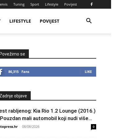
ervis
Tuning
Sport
Lifestyle
Povijest
T
LIFESTYLE
POVIJEST
Povežimo se
86,315
Fans
LIKE
Zadnje objave
est rabljenog: Kia Rio 1.2 Lounge (2016.)
 Pouzdan mali automobil koji nudi više...
topress.hr
-
08/08/2026
0