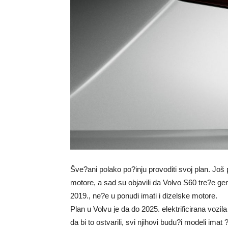
Šve?ani polako po?inju provoditi svoj plan. Još p
motore, a sad su objavili da Volvo S60 tre?e gene
2019., ne?e u ponudi imati i dizelske motore.
Plan u Volvu je da do 2025. elektrificirana vozil
da bi to ostvarili, svi njihovi budu?i modeli imat 