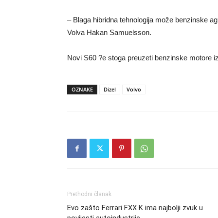
– Blaga hibridna tehnologija može benzinske agreg
Volva Hakan Samuelsson.
Novi S60 ?e stoga preuzeti benzinske motore iz 
OZNAKE
Dizel
Volvo
Prethodni članak
Evo zašto Ferrari FXX K ima najbolji zvuk u