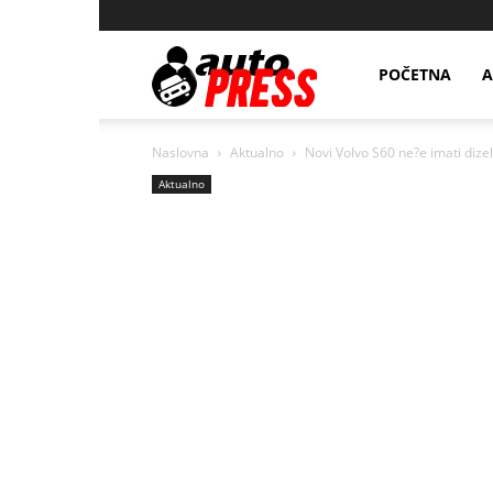
AutopressHR
POČETNA
A
Naslovna
Aktualno
Novi Volvo S60 ne?e imati diz
Aktualno