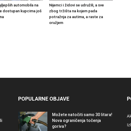
jljepših automobila na
Nijemci i židovi se udružili, a sve
 će dostupan kupcima još
zbog tržišta na kojem pada
na
potražnja za autima, a raste za
oružjem
POPULARNE OBJAVE
P
Možete natočiti samo 30 litara!
A
li
Nova ograničenja točenja
Iz
goriva?