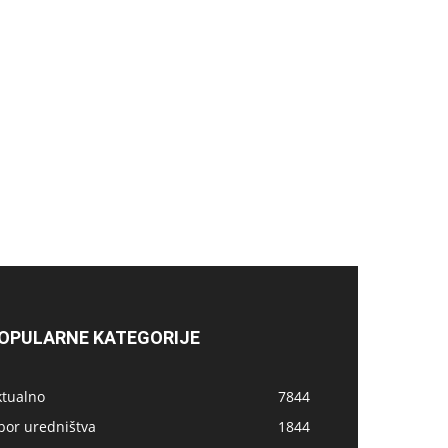
OPULARNE KATEGORIJE
ktualno
7844
bor uredništva
1844