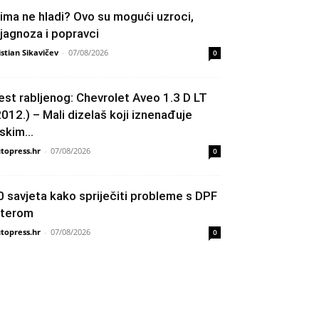
lima ne hladi? Ovo su mogući uzroci,
ijagnoza i popravci
istian Sikavičev
-
07/08/2026
0
est rabljenog: Chevrolet Aveo 1.3 D LT
2012.) – Mali dizelaš koji iznenađuje
skim...
topress.hr
-
07/08/2026
0
0 savjeta kako spriječiti probleme s DPF
ilterom
topress.hr
-
07/08/2026
0