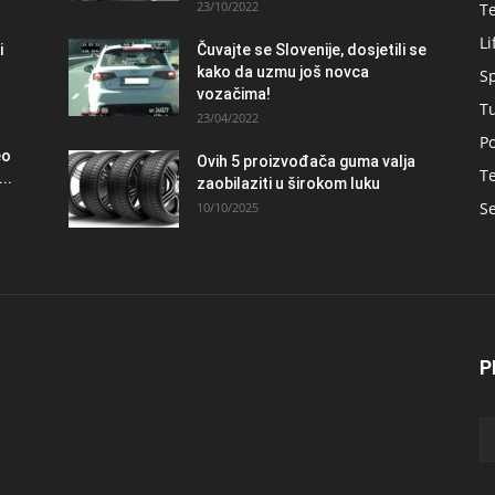
23/10/2022
T
Li
i
Čuvajte se Slovenije, dosjetili se
kako da uzmu još novca
S
vozačima!
T
23/04/2022
Po
eo
Ovih 5 proizvođača guma valja
Te
..
zaobilaziti u širokom luku
Se
10/10/2025
P