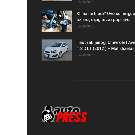
08/08/2026
Klima ne hladi? Ovo su moguć
uzroci, dijagnoza i popravci
07/08/2026
Test rabljenog: Chevrolet Av
1.3 D LT (2012.) – Mali dizelaš.
07/08/2026