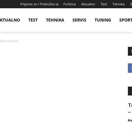
Prijavite se / Pridružite se
Početna
Aktualno
Test
Tehnika
S
KTUALNO
TEST
TEHNIKA
SERVIS
TUNING
SPOR
elske motore
T
–
Au