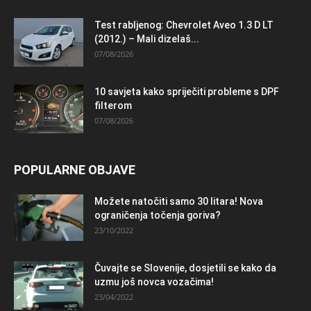
Test rabljenog: Chevrolet Aveo 1.3 D LT
(2012.) – Mali dizelaš...
07/08/2026
10 savjeta kako spriječiti probleme s DPF
filterom
07/08/2026
POPULARNE OBJAVE
Možete natočiti samo 30 litara! Nova
ograničenja točenja goriva?
23/10/2022
Čuvajte se Slovenije, dosjetili se kako da
uzmu još novca vozačima!
23/04/2022