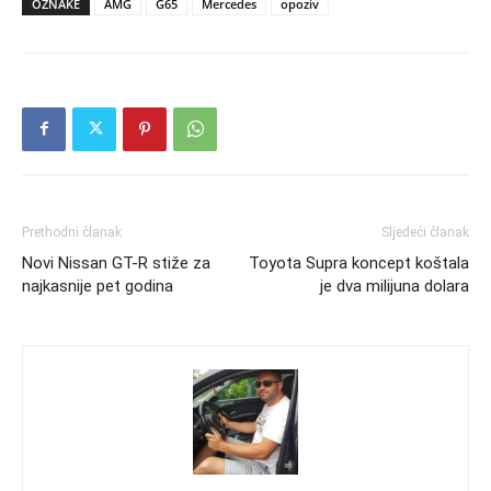
OZNAKE
AMG
G65
Mercedes
opoziv
Prethodni članak
Sljedeći članak
Novi Nissan GT-R stiže za
Toyota Supra koncept koštala
najkasnije pet godina
je dva milijuna dolara