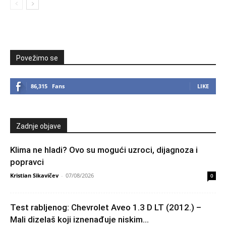
Povežimo se
86,315
Fans
LIKE
Zadnje objave
Klima ne hladi? Ovo su mogući uzroci, dijagnoza i
popravci
Kristian Sikavičev
-
07/08/2026
0
Test rabljenog: Chevrolet Aveo 1.3 D LT (2012.) –
Mali dizelaš koji iznenađuje niskim...