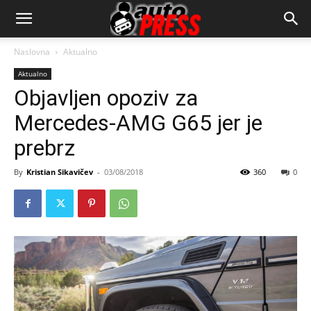
AutopressHR
Naslovna
Aktualno
Aktualno
Objavljen opoziv za
Mercedes-AMG G65 jer je
prebrz
By
Kristian Sikavičev
-
03/08/2018
360
0