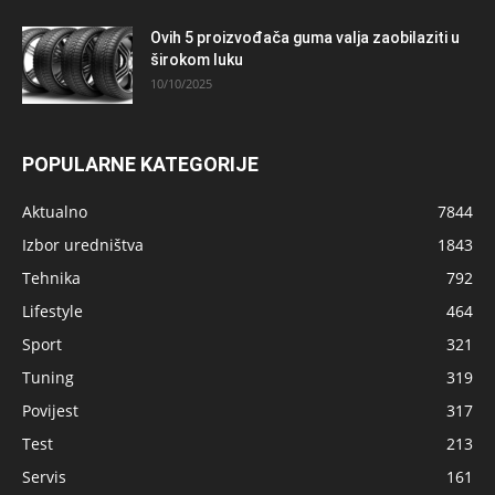
Ovih 5 proizvođača guma valja zaobilaziti u
širokom luku
10/10/2025
POPULARNE KATEGORIJE
Aktualno
7844
Izbor uredništva
1843
Tehnika
792
Lifestyle
464
Sport
321
Tuning
319
Povijest
317
Test
213
Servis
161