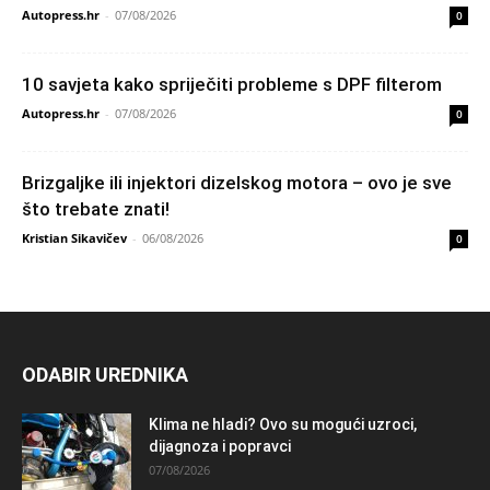
Autopress.hr
-
07/08/2026
0
10 savjeta kako spriječiti probleme s DPF filterom
Autopress.hr
-
07/08/2026
0
Brizgaljke ili injektori dizelskog motora – ovo je sve
što trebate znati!
Kristian Sikavičev
-
06/08/2026
0
ODABIR UREDNIKA
Klima ne hladi? Ovo su mogući uzroci,
dijagnoza i popravci
07/08/2026