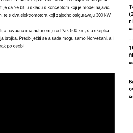
T
ti je da ?e biti u skladu s konceptom koji je model najavio.
(
h, te s dva elektromotora koji zajedno osiguravaju 300 kW.
ni
Au
i, a navodno ima autonomiju od ?ak 500 km, što skeptici
ija brojka. Predbilježiti se a sada mogu samo Norvežani, a i
rak po osobi.
1
f
Au
B
o
Kr