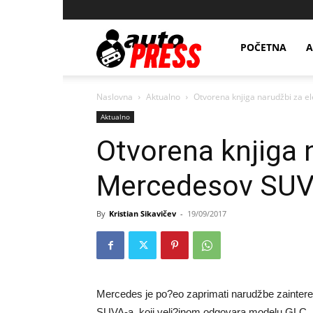
AutopressHR
POČETNA
A
Naslovna
Aktualno
Otvorena knjiga narudžbi za e
Aktualno
Otvorena knjiga n
Mercedesov SU
By
Kristian Sikavičev
-
19/09/2017
Mercedes je po?eo zaprimati narudžbe zaintere
SUVA-a, koji veli?inom odgovara modelu GLC, a