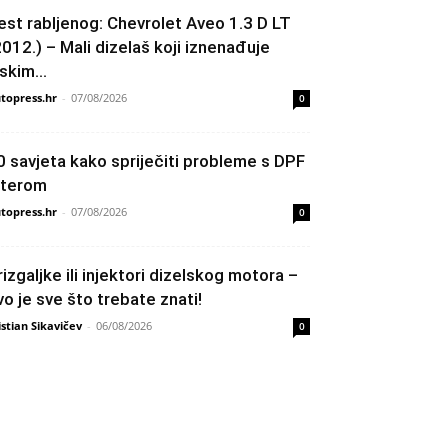
est rabljenog: Chevrolet Aveo 1.3 D LT
2012.) – Mali dizelaš koji iznenađuje
skim...
topress.hr
-
07/08/2026
0
0 savjeta kako spriječiti probleme s DPF
ilterom
topress.hr
-
07/08/2026
0
rizgaljke ili injektori dizelskog motora –
vo je sve što trebate znati!
istian Sikavičev
-
06/08/2026
0