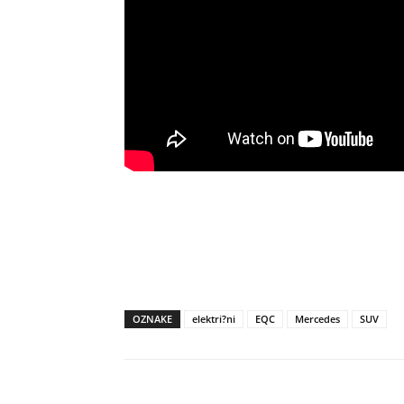
OZNAKE
elektri?ni
EQC
Mercedes
SUV