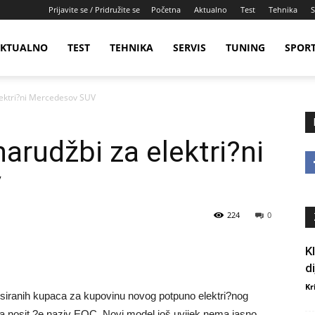
Prijavite se / Pridružite se
Početna
Aktualno
Test
Tehnika
S
KTUALNO
TEST
TEHNIKA
SERVIS
TUNING
SPOR
lektri?ni Mercedesov SUV
arudžbi za elektri?ni
V
224
0
K
d
Kr
siranih kupaca za kupovinu novog potpuno elektri?nog
 nosit ?e naziv EQC. Novi model još uvijek nema jasno