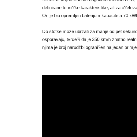
definirane tehni?ke karakteristike, ali za o?ekiva
On je bio opremljen baterijom kapaciteta 70 kW
Do stotke može ubrzati za manje od pet sekund
osporavaju, tvrde?i da je 350 km/h znatno realn
njima je broj narudžbi ograni?en na jedan primje