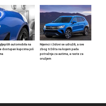
jljepših automobila na
Nijemci i židovi se udružili, a sve
 će dostupan kupcima još
zbog tržišta na kojem pada
na
potražnja za autima, a raste za
oružjem