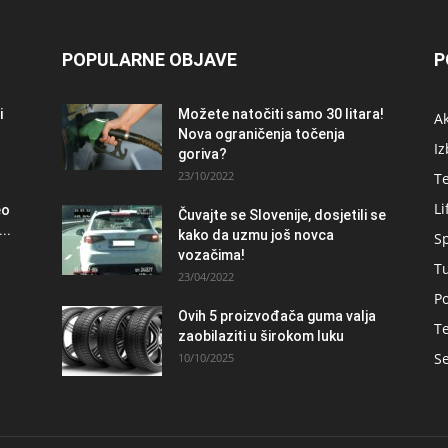
POPULARNE OBJAVE
P
i
Možete natočiti samo 30 litara!
A
Nova ograničenja točenja
Iz
goriva?
23/10/2022
T
Li
eo
Čuvajte se Slovenije, dosjetili se
..
kako da uzmu još novca
S
vozačima!
T
23/04/2022
Po
Ovih 5 proizvođača guma valja
Te
zaobilaziti u širokom luku
Se
10/10/2025