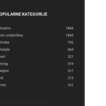
OPULARNE KATEGORIJE
ktualno
7844
bor uredništva
1843
ehnika
792
festyle
464
port
321
uning
319
vijest
317
st
213
rvis
161