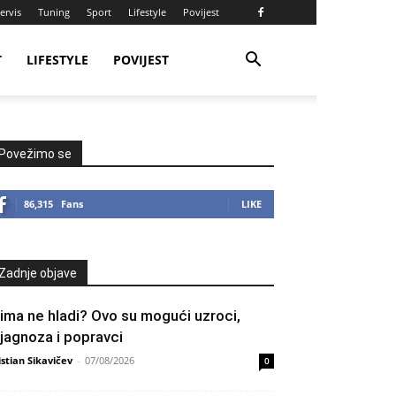
ervis
Tuning
Sport
Lifestyle
Povijest
T
LIFESTYLE
POVIJEST
Povežimo se
86,315
Fans
LIKE
Zadnje objave
lima ne hladi? Ovo su mogući uzroci,
ijagnoza i popravci
istian Sikavičev
-
07/08/2026
0