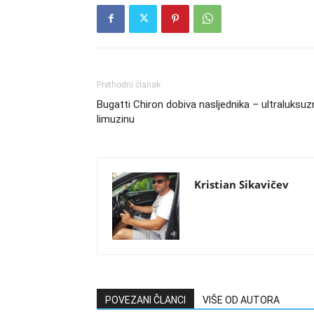
Prethodni članak
Bugatti Chiron dobiva nasljednika – ultraluksuz
limuzinu
Kristian Sikavičev
POVEZANI ČLANCI
VIŠE OD AUTORA