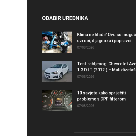
ODABIR UREDNIKA
Klima ne hladi? Ovo su moguć
uzroci, dijagnoza i popravci
07/08/2026
Test rabljenog: Chevrolet Av
1.3 D LT (2012.) – Mali dizelaš.
07/08/2026
10 savjeta kako spriječiti
probleme s DPF filterom
07/08/2026