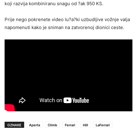
koji razvija kombiniranu snagu od ?ak 950 KS.
Prije nego pokrenete video lu?a?ki uzbudljive vožnje valja
napomenuti kako je sniman na zatvorenoj dionici ceste.
OZNAKE
Aperta
Climb
Ferrari
Hill
LaFerrari