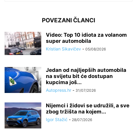
POVEZANI ČLANCI
Video: Top 10 idiota za volanom
super automobila
Kristian Sikavičev
-
05/08/2026
Jedan od najljepših automobila
na svijetu bit će dostupan
kupcima još...
Autopress.hr
-
31/07/2026
Nijemci i židovi se udružili, a sve
zbog tržišta na kojem...
Igor Stažić
-
28/07/2026