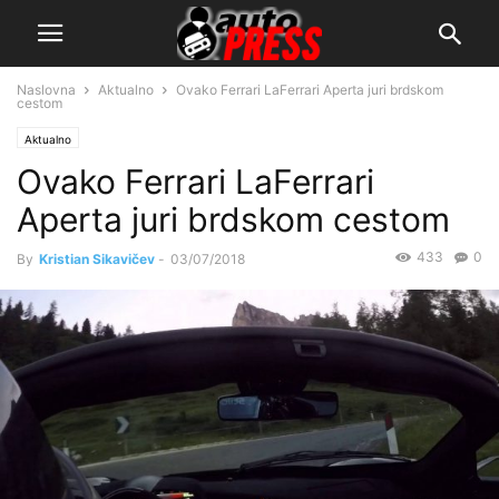
Naslovna
Aktualno
Ovako Ferrari LaFerrari Aperta juri brdskom
cestom
Aktualno
Ovako Ferrari LaFerrari
Aperta juri brdskom cestom
433
0
By
Kristian Sikavičev
-
03/07/2018