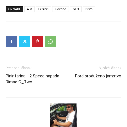
OZNAKE
488
Ferrari
Fiorano
GTO
Pista
Prethodni članak
Sljedeći članak
Pininfarina H2 Speed napada
Ford produženo jamstvo
Rimac C_Two