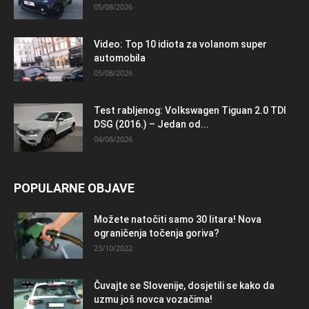
05/08/2026
Video: Top 10 idiota za volanom super
automobila
05/08/2026
Test rabljenog: Volkswagen Tiguan 2.0 TDI
DSG (2016.) – Jedan od...
04/08/2026
POPULARNE OBJAVE
Možete natočiti samo 30 litara! Nova
ograničenja točenja goriva?
23/10/2022
Čuvajte se Slovenije, dosjetili se kako da
uzmu još novca vozačima!