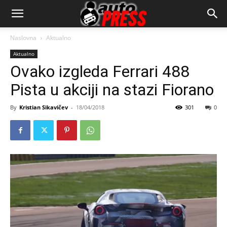
AutopressHR
Naslovna
Aktualno
Aktualno
Ovako izgleda Ferrari 488
Pista u akciji na stazi Fiorano
By
Kristian Sikavičev
-
18/04/2018
301
0