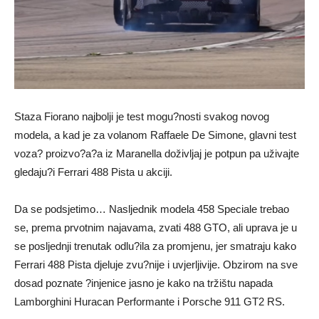
Staza Fiorano najbolji je test mogu?nosti svakog novog
modela, a kad je za volanom Raffaele De Simone, glavni test
voza? proizvo?a?a iz Maranella doživljaj je potpun pa uživajte
gledaju?i Ferrari 488 Pista u akciji.
Da se podsjetimo… Nasljednik modela 458 Speciale trebao
se, prema prvotnim najavama, zvati 488 GTO, ali uprava je u
se posljednji trenutak odlu?ila za promjenu, jer smatraju kako
Ferrari 488 Pista djeluje zvu?nije i uvjerljivije. Obzirom na sve
dosad poznate ?injenice jasno je kako na tržištu napada
Lamborghini Huracan Performante i Porsche 911 GT2 RS.