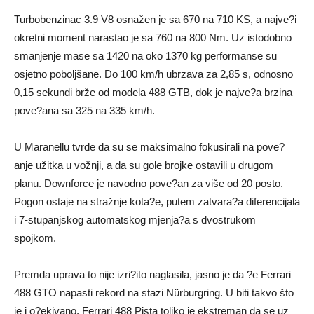
Turbobenzinac 3.9 V8 osnažen je sa 670 na 710 KS, a najve?i
okretni moment narastao je sa 760 na 800 Nm. Uz istodobno
smanjenje mase sa 1420 na oko 1370 kg performanse su
osjetno poboljšane. Do 100 km/h ubrzava za 2,85 s, odnosno
0,15 sekundi brže od modela 488 GTB, dok je najve?a brzina
pove?ana sa 325 na 335 km/h.
U Maranellu tvrde da su se maksimalno fokusirali na pove?
anje užitka u vožnji, a da su gole brojke ostavili u drugom
planu. Downforce je navodno pove?an za više od 20 posto.
Pogon ostaje na stražnje kota?e, putem zatvara?a diferencijala
i 7-stupanjskog automatskog mjenja?a s dvostrukom
spojkom.
Premda uprava to nije izri?ito naglasila, jasno je da ?e Ferrari
488 GTO napasti rekord na stazi Nürburgring. U biti takvo što
je i o?ekivano. Ferrari 488 Pista toliko je ekstreman da se uz