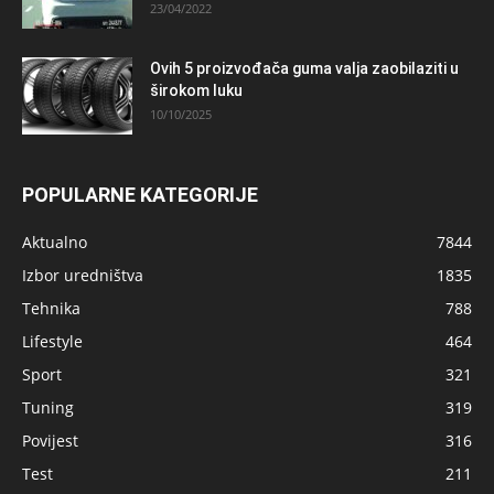
23/04/2022
Ovih 5 proizvođača guma valja zaobilaziti u
širokom luku
10/10/2025
POPULARNE KATEGORIJE
Aktualno
7844
Izbor uredništva
1835
Tehnika
788
Lifestyle
464
Sport
321
Tuning
319
Povijest
316
Test
211