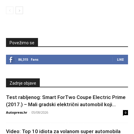
Povežimo se
86,315
Fans
LIKE
Zadnje objave
Test rabljenog: Smart ForTwo Coupe Electric Prime
(2017.) – Mali gradski električni automobil koji...
Autopress.hr
-
05/08/2026
0
Video: Top 10 idiota za volanom super automobila