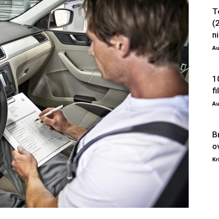
T
(
ni
Au
1
f
Au
B
o
Kr