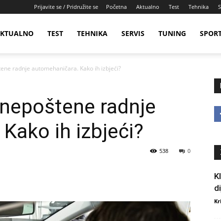
Prijavite se / Pridružite se
Početna
Aktualno
Test
Tehnika
S
KTUALNO
TEST
TEHNIKA
SERVIS
TUNING
SPOR
ene radnje automehaničara. Kako ih izbjeći?
 nepoštene radnje
Kako ih izbjeći?
538
0
K
d
Kr