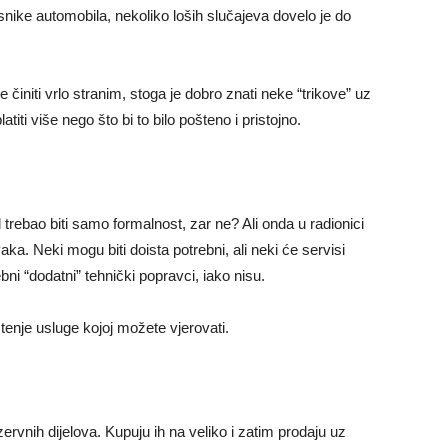
nike automobila, nekoliko loših slučajeva dovelo je do
niti vrlo stranim, stoga je dobro znati neke “trikove” uz
iti više nego što bi to bilo pošteno i pristojno.
d trebao biti samo formalnost, zar ne? Ali onda u radionici
a. Neki mogu biti doista potrebni, ali neki će servisi
bni “dodatni” tehnički popravci, iako nisu.
ištenje usluge kojoj možete vjerovati.
rvnih dijelova. Kupuju ih na veliko i zatim prodaju uz