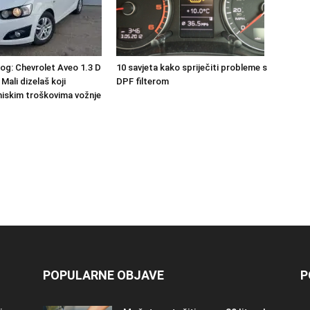
10 savjeta kako spriječiti probleme s
nog: Chevrolet Aveo 1.3 D
DPF filterom
 Mali dizelaš koji
niskim troškovima vožnje
POPULARNE OBJAVE
P