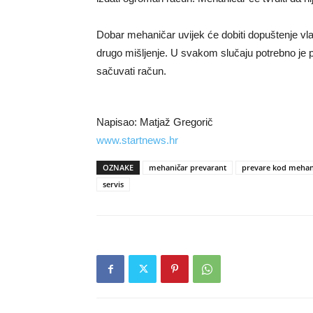
Dobar mehaničar uvijek će dobiti dopuštenje vlas
drugo mišljenje. U svakom slučaju potrebno je p
sačuvati račun.
Napisao: Matjaž Gregorič
www.startnews.hr
OZNAKE
mehaničar prevarant
prevare kod mehan
servis