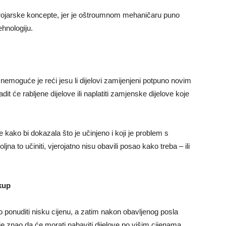
strojarske koncepte, jer je oštroumnom mehaničaru puno
ehnologiju.
nemoguće je reći jesu li dijelovi zamijenjeni potpuno novim
 će rabljene dijelove ili naplatiti zamjenske dijelove koje
kako bi dokazala što je učinjeno i koji je problem s
a to učiniti, vjerojatno nisu obavili posao kako treba – ili
kup
 ponuditi nisku cijenu, a zatim nakon obavljenog posla
je znao da će morati nabaviti dijelove po višim cijenama.