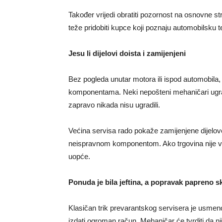
Također vrijedi obratiti pozornost na osnovne 
teže pridobiti kupce koji poznaju automobilsku t
Jesu li dijelovi doista i zamijenjeni
Bez pogleda unutar motora ili ispod automobila, 
komponentama. Neki nepošteni mehaničari ugradit
zapravo nikada nisu ugradili.
Većina servisa rado pokaže zamijenjene dijelove 
neispravnom komponentom. Ako trgovina nije voljn
uopće.
Ponuda je bila jeftina, a popravak papreno s
Klasičan trik prevarantskog servisera je usmeno
izdati ogroman račun. Mehaničar će tvrditi da ni