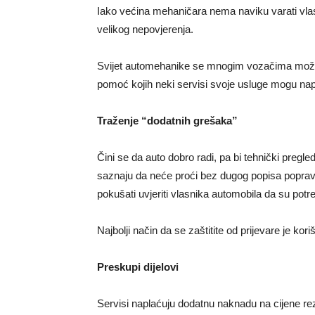
Iako većina mehaničara nema naviku varati vlas
velikog nepovjerenja.
Svijet automehanike se mnogim vozačima može či
pomoć kojih neki servisi svoje usluge mogu naplat
Traženje “dodatnih grešaka”
Čini se da auto dobro radi, pa bi tehnički pregle
saznaju da neće proći bez dugog popisa popravak
pokušati uvjeriti vlasnika automobila da su potre
Najbolji način da se zaštitite od prijevare je kor
Preskupi dijelovi
Servisi naplaćuju dodatnu naknadu na cijene reze