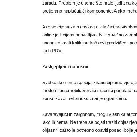
zaradu. Problem je u tome što malo ljudi zna koj
pretjerano naplaćujući komponente. A ako mehanič
Ako se cijena zamjenskog dijela čini previsokom
online je li cijena prihvatljiva. Nije suvišno zam
unaprijed znati koliki su troškovi predviđeni, potre
rad i PDV.
Zaslijepljen znanošću
Svatko tko nema specijaliziranu diplomu vjerojat
moderni automobili. Servisni radnici ponekad nam
korisnikovo mehaničko znanje ograničeno.
Zavaravajući ih žargonom, mogu vlasnika automob
iako ih nema. Ne treba se bojati tražiti objaš
objasniti zašto je potrebno obaviti posao, bolje 