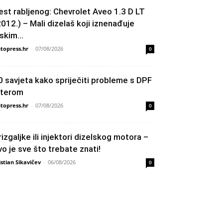
est rabljenog: Chevrolet Aveo 1.3 D LT
2012.) – Mali dizelaš koji iznenađuje
skim...
topress.hr
-
07/08/2026
0
0 savjeta kako spriječiti probleme s DPF
ilterom
topress.hr
-
07/08/2026
0
rizgaljke ili injektori dizelskog motora –
vo je sve što trebate znati!
istian Sikavičev
-
06/08/2026
0