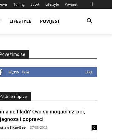
ervis
Tuning
Sport
Lifestyle
Povijest
T
LIFESTYLE
POVIJEST
Povežimo se
86,315
Fans
LIKE
Zadnje objave
lima ne hladi? Ovo su mogući uzroci,
ijagnoza i popravci
istian Sikavičev
-
07/08/2026
0