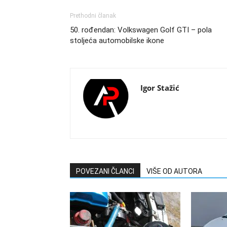
Prethodni članak
50. rođendan: Volkswagen Golf GTI – pola
stoljeća automobilske ikone
Igor Stažić
POVEZANI ČLANCI
VIŠE OD AUTORA