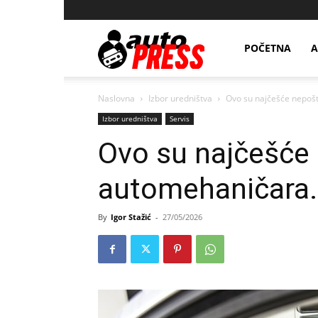
AutopressHR
POČETNA
A
Naslovna
Izbor uredništva
Ovo su najčešće nepošt
Izbor uredništva
Servis
Ovo su najčešće
automehaničara. 
By
Igor Stažić
-
27/05/2026