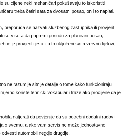
e su cijene neki mehaničari pokušavaju to iskoristiti
aru treba četiri sata za dvosatni posao, on i to naplati.
, preporuča se nazvati službenog zastupnika ili provjeriti
oliti servisera da pripremi ponudu za planirani posao,
bno je provjeriti jesu li u to uključeni svi rezervni dijelovi,
no ne razumije sitnije detalje o tome kako funkcioniraju
jerno koriste tehnički vokabular i fraze ako procijene da je
ila natjerati da povjeruje da su potrebni dodatni radovi,
njenja o svemu, a ako vam servis ne može jednostavno
je odvesti automobil negdje drugdje.