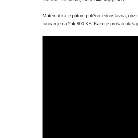
Matematika je pritom prili?no jednostavna, o
tuniran je na ?ak 900 KS. Kako je prošao okršaj,