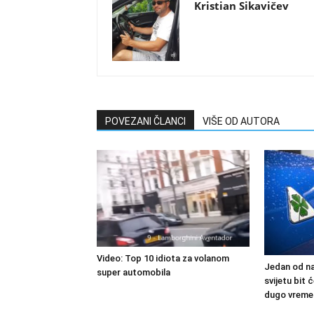
Kristian Sikavičev
POVEZANI ČLANCI
VIŠE OD AUTORA
Video: Top 10 idiota za volanom
Jedan od na
super automobila
svijetu bit
dugo vreme