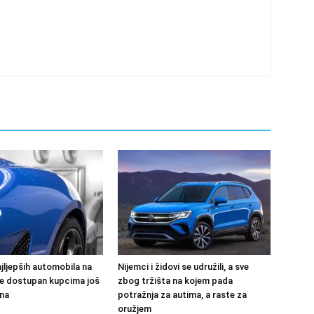
jljepših automobila na
Nijemci i židovi se udružili, a sve
 će dostupan kupcima još
zbog tržišta na kojem pada
na
potražnja za autima, a raste za
oružjem