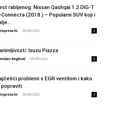
est rabljenog: Nissan Qashqai 1.2 DIG-T
-Connecta (2018.) – Popularni SUV koji i
lje...
topress.hr
-
06/08/2026
0
animljivosti: Isuzu Piazza
mislav Keglević
-
06/08/2026
0
ajčešći problemi s EGR ventilom i kako
h popraviti
topress.hr
-
06/08/2026
0