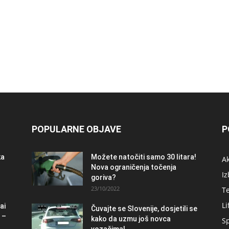
POPULARNE OBJAVE
P
ka
Možete natočiti samo 30 litara!
A
Nova ograničenja točenja
Iz
goriva?
23/10/2022
T
Li
ai
Čuvajte se Slovenije, dosjetili se
 –
kako da uzmu još novca
S
vozačima!