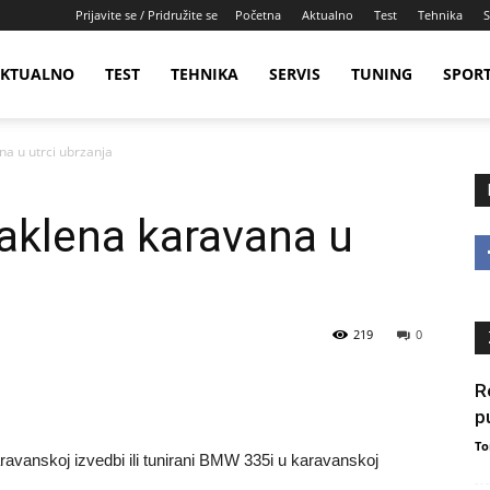
Prijavite se / Pridružite se
Početna
Aktualno
Test
Tehnika
S
KTUALNO
TEST
TEHNIKA
SERVIS
TUNING
SPOR
na u utrci ubrzanja
aklena karavana u
219
0
R
p
To
ravanskoj izvedbi ili tunirani BMW 335i u karavanskoj