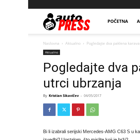
AutopressHR
POČETNA
A
Naslovna
Aktualno
Pogledajte dva paklena karava
Aktualno
Pogledajte dva p
utrci ubrzanja
By
Kristian Sikavičev
-
04/05/2017
Bi li izabrali serijski Mercedes-AMG C63 S u ka
izvedbi? Uostalom, što mislite koji je brži?