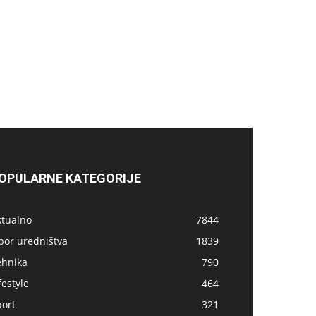
OPULARNE KATEGORIJE
ktualno
7844
bor uredništva
1839
ehnika
790
festyle
464
port
321