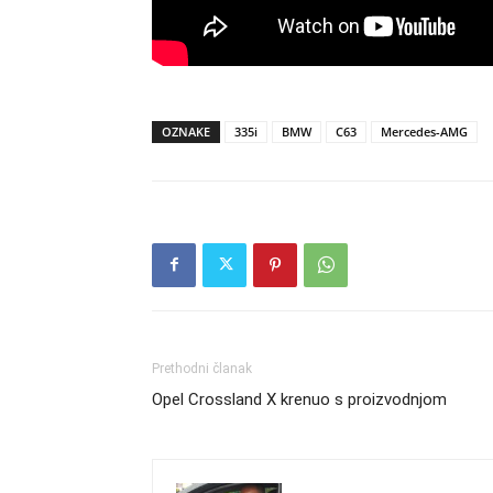
OZNAKE
335i
BMW
C63
Mercedes-AMG
Prethodni članak
Opel Crossland X krenuo s proizvodnjom