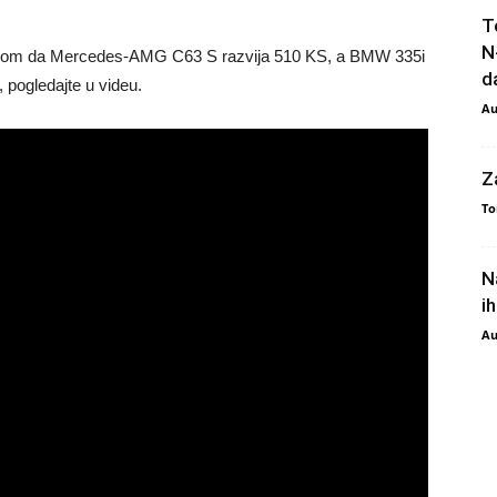
T
N
bzirom da Mercedes-AMG C63 S razvija 510 KS, a BMW 335i
da
 pogledajte u videu.
Au
Z
To
N
i
Au