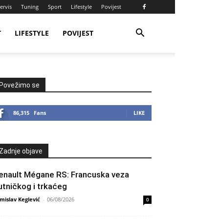
ervis
Tuning
Sport
Lifestyle
Povijest
T
LIFESTYLE
POVIJEST
Povežimo se
86,315
Fans
LIKE
Zadnje objave
enault Mégane RS: Francuska veza
utničkog i trkaćeg
mislav Keglević
-
06/08/2026
0