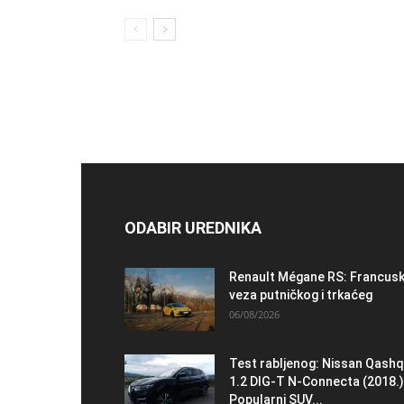
ODABIR UREDNIKA
Renault Mégane RS: Francus
veza putničkog i trkaćeg
06/08/2026
Test rabljenog: Nissan Qashq
1.2 DIG-T N-Connecta (2018.)
Popularni SUV...