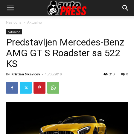
AutopressHR
Naslovna
Aktualno
Aktualno
Predstavljen Mercedes-Benz
AMG GT S Roadster sa 522
KS
By
Kristian Sikavičev
-
15/05/2018
313
0