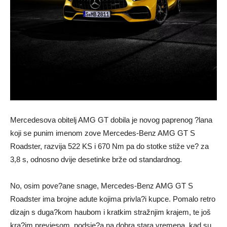
Mercedesova obitelj AMG GT dobila je novog paprenog ?lana
koji se punim imenom zove Mercedes-Benz AMG GT S
Roadster, razvija 522 KS i 670 Nm pa do stotke stiže ve? za
3,8 s, odnosno dvije desetinke brže od standardnog.
No, osim pove?ane snage, Mercedes-Benz AMG GT S
Roadster ima brojne adute kojima privla?i kupce. Pomalo retro
dizajn s duga?kom haubom i kratkim stražnjim krajem, te još
kra?im prevjesom, podsje?a na dobra stara vremena, kad su