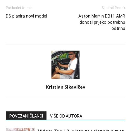
Prethodni članak
Sljedeći članak
DS planira novi model
Aston Martin DB11 AMR
donosi prijeko potrebnu
oštrinu
Kristian Sikavičev
POVEZANI ČLANCI
VIŠE OD AUTORA