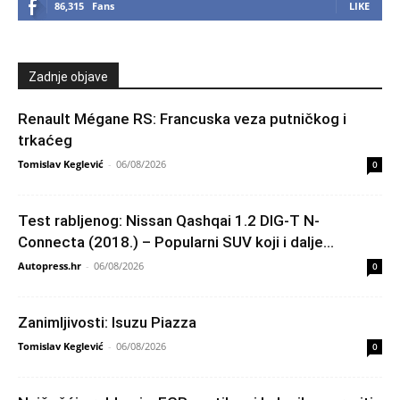
86,315
Fans
LIKE
Zadnje objave
Renault Mégane RS: Francuska veza putničkog i
trkaćeg
Tomislav Keglević
-
06/08/2026
0
Test rabljenog: Nissan Qashqai 1.2 DIG-T N-
Connecta (2018.) – Popularni SUV koji i dalje...
Autopress.hr
-
06/08/2026
0
Zanimljivosti: Isuzu Piazza
Tomislav Keglević
-
06/08/2026
0