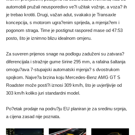
automobili pružali neusporedivo ve?i užitak vožnje, a voza? ih
je trebao krotiti. Drugi, važan adut, svakako je Transaxle
koncepcija, s motorom ugra?enim sprijeda, a mjenja?em i
pogonom straga. Time je postignut raspored mase od 47:53
posto, što je iznimno blizu idealnom omjeru.
Za suveren prijenos snage na podlogu zaduženi su zatvara?
diferencijala i stražnje gume širine 295 mm, a rafalna šaltanja
omogu?ava 7-stupajski automatski mjenja? s dvostrukom
spojkom. Najve?a brzina koju Mercedes-Benz AMG GT S
Roadster može posti?i iznosi 309 km/h, što je uvjerljivije od
303 km/h koliko juri standardni model.
Po?etak prodaje na podru?ju EU planiran je za sredinu srpnja,
a cijena zasad nije poznata.