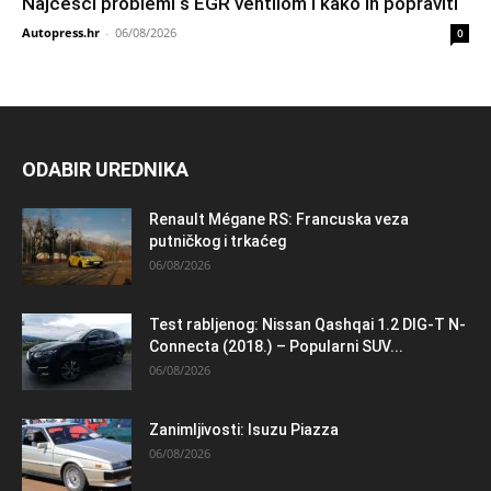
Najčešći problemi s EGR ventilom i kako ih popraviti
Autopress.hr
-
06/08/2026
0
ODABIR UREDNIKA
Renault Mégane RS: Francuska veza
putničkog i trkaćeg
06/08/2026
Test rabljenog: Nissan Qashqai 1.2 DIG-T N-
Connecta (2018.) – Popularni SUV...
06/08/2026
Zanimljivosti: Isuzu Piazza
06/08/2026