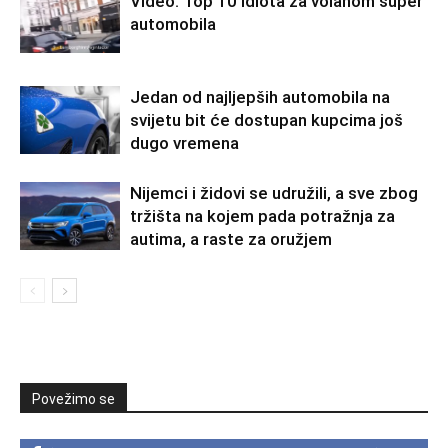
Video: Top 10 idiota za volanom super
automobila
Jedan od najljepših automobila na
svijetu bit će dostupan kupcima još
dugo vremena
Nijemci i židovi se udružili, a sve zbog
tržišta na kojem pada potražnja za
autima, a raste za oružjem
Povežimo se