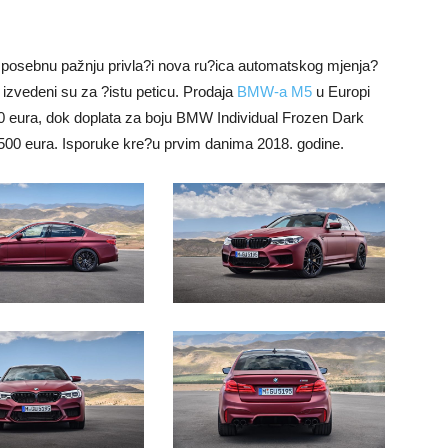
 a posebnu pažnju privla?i nova ru?ica automatskog mjenja?
 izvedeni su za ?istu peticu. Prodaja
BMW-a M5
u Europi
00 eura, dok doplata za boju BMW Individual Frozen Dark
.500 eura. Isporuke kre?u prvim danima 2018. godine.