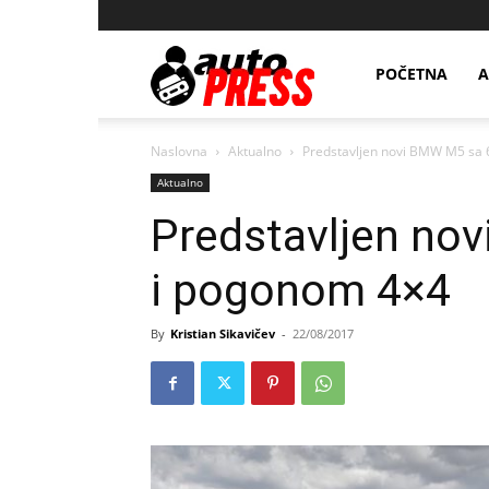
AutopressHR
POČETNA
A
Naslovna
Aktualno
Predstavljen novi BMW M5 sa 
Aktualno
Predstavljen no
i pogonom 4×4
By
Kristian Sikavičev
-
22/08/2017