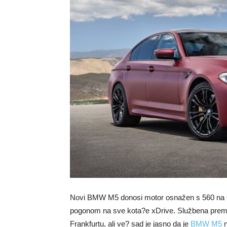
Novi BMW M5 donosi motor osnažen s 560 na 600 
pogonom na sve kota?e xDrive. Službena premi
Frankfurtu, ali ve? sad je jasno da je
BMW M5
n