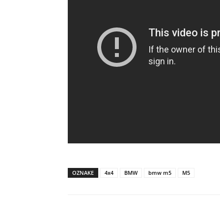
OZNAKE
4x4
BMW
bmw m5
M5