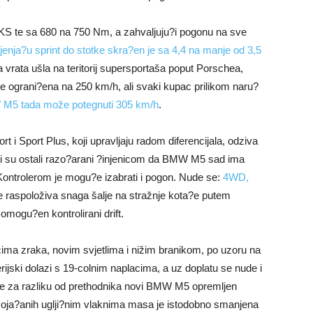
 KS te sa 680 na 750 Nm, a zahvaljuju?i pogonu na sve
jenja?u sprint do stotke skra?en je sa 4,4 na manje od 3,5
a vrata ušla na teritorij supersportaša poput Porschea,
e je ograni?ena na 250 km/h, ali svaki kupac prilikom naru?
M5 tada može potegnuti 305 km/h
.
t i Sport Plus, koji upravljaju radom diferencijala, odziva
oji su ostali razo?arani ?injenicom da BMW M5 sad ima
Kontrolerom je mogu?e izabrati i pogon. Nude se:
4WD,
e raspoloživa snaga šalje na stražnje kota?e putem
omogu?en kontrolirani drift.
cima zraka, novim svjetlima i nižim branikom, po uzoru na
ijski dolazi s 19-colnim naplacima, a uz doplatu se nude i
 je za razliku od prethodnika novi BMW M5 opremljen
oja?anih uglji?nim vlaknima masa je istodobno smanjena