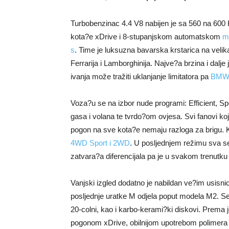
Turbobenzinac 4.4 V8 nabijen je sa 560 na 600
kota?e xDrive i 8-stupanjskom automatskom
m
s
. Time je luksuzna bavarska krstarica na velik
Ferrarija i Lamborghinija. Najve?a brzina i dalj
ivanja može tražiti uklanjanje limitatora pa
BMW 
Voza?u se na izbor nude programi: Efficient, Spor
gasa i volana te tvrdo?om ovjesa. Svi fanovi k
pogon na sve kota?e nemaju razloga za brigu. 
4WD Sport i 2WD
. U posljednjem režimu sva s
zatvara?a diferencijala pa je u svakom trenutku 
Vanjski izgled dodatno je nabildan ve?im usisni
posljednje uratke M odjela poput modela M2. Ser
20-colni, kao i karbo-kerami?ki diskovi. Prema
pogonom xDrive, obilnijom upotrebom polimera 