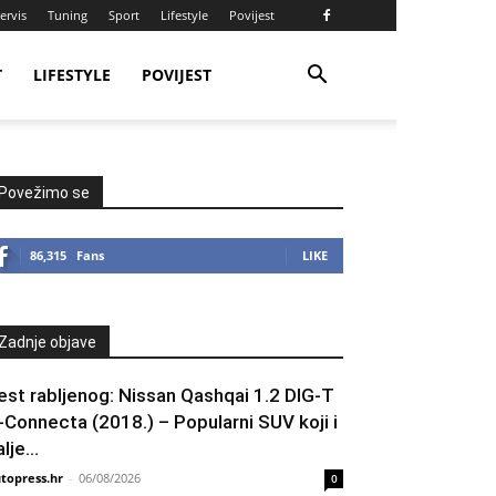
ervis
Tuning
Sport
Lifestyle
Povijest
T
LIFESTYLE
POVIJEST
Povežimo se
86,315
Fans
LIKE
Zadnje objave
est rabljenog: Nissan Qashqai 1.2 DIG-T
-Connecta (2018.) – Popularni SUV koji i
lje...
topress.hr
-
06/08/2026
0