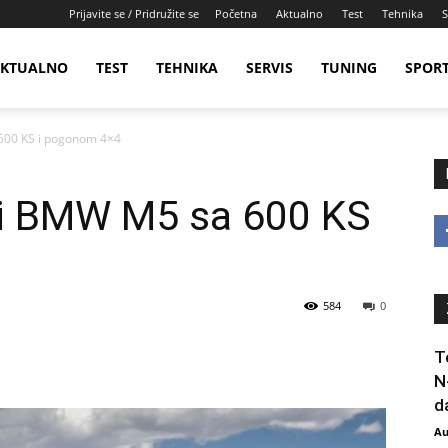
Prijavite se / Pridružite se
Početna
Aktualno
Test
Tehnika
S
KTUALNO
TEST
TEHNIKA
SERVIS
TUNING
SPOR
600 KS i pogonom 4×4
vi BMW M5 sa 600 KS
584
0
T
N
da
Au