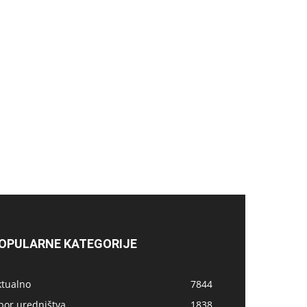
OPULARNE KATEGORIJE
ktualno
7844
bor uredništva
1838