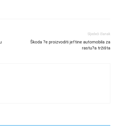
Sljedeći članak
u
Škoda ?e proizvoditi jeftine automobila za
rastu?a tržišta