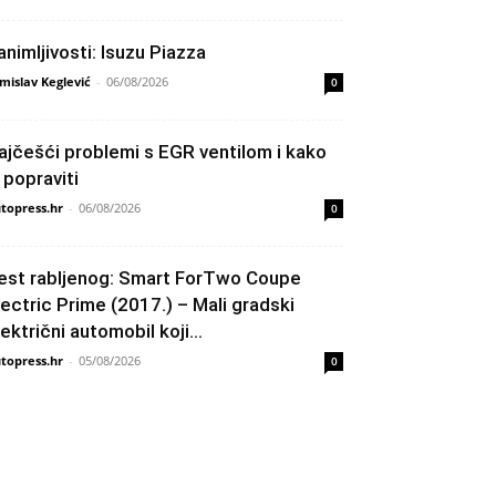
animljivosti: Isuzu Piazza
mislav Keglević
-
06/08/2026
0
ajčešći problemi s EGR ventilom i kako
h popraviti
topress.hr
-
06/08/2026
0
est rabljenog: Smart ForTwo Coupe
lectric Prime (2017.) – Mali gradski
lektrični automobil koji...
topress.hr
-
05/08/2026
0