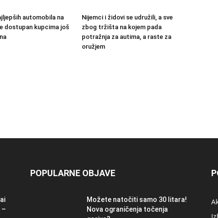
jljepših automobila na
Nijemci i židovi se udružili, a sve
 će dostupan kupcima još
zbog tržišta na kojem pada
na
potražnja za autima, a raste za
oružjem
POPULARNE OBJAVE
P
ai
Možete natočiti samo 30 litara!
A
 –
Nova ograničenja točenja
Iz