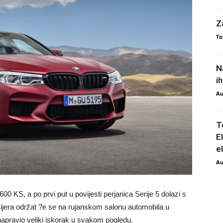
Z
To
N
i
Au
T
E
e
Au
KS, a po prvi put u povijesti perjanica Serije 5 dolazi s
jera održat ?e se na rujanskom salonu automobila u
apravio veliki iskorak u svakom pogledu.