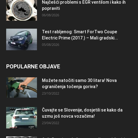
Najčešći problemi s EGR ventilom i kako ih
popraviti
06/08/2026
Test rabljenog: Smart ForTwo Coupe
Electric Prime (2017.) – Mali gradski...
05/08/2026
POPULARNE OBJAVE
Možete natočiti samo 30 litara! Nova
ograničenja točenja goriva?
23/10/2022
Čuvajte se Slovenije, dosjetili se kako da
uzmu još novca vozačima!
23/04/2022