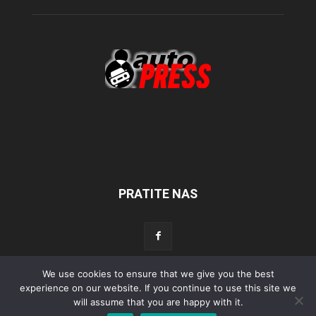
PRATITE NAS
We use cookies to ensure that we give you the best
Početna
Aktualno
Test
Tehnika
Servis
Tuning
Sport
experience on our website. If you continue to use this site we
will assume that you are happy with it.
Lifestyle
Povijest