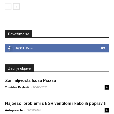
Povežimo se
86,315
Fans
LIKE
Zadnje objave
Zanimljivosti: Isuzu Piazza
Tomislav Keglević
-
06/08/2026
0
Najčešći problemi s EGR ventilom i kako ih popraviti
Autopress.hr
-
06/08/2026
0