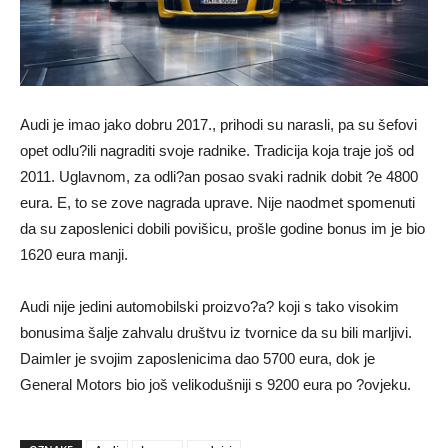
Audi je imao jako dobru 2017., prihodi su narasli, pa su šefovi
opet odlu?ili nagraditi svoje radnike. Tradicija koja traje još od
2011. Uglavnom, za odli?an posao svaki radnik dobit ?e 4800
eura. E, to se zove nagrada uprave. Nije naodmet spomenuti
da su zaposlenici dobili povišicu, prošle godine bonus im je bio
1620 eura manji.
Audi nije jedini automobilski proizvo?a? koji s tako visokim
bonusima šalje zahvalu društvu iz tvornice da su bili marljivi.
Daimler je svojim zaposlenicima dao 5700 eura, dok je
General Motors bio još velikodušniji s 9200 eura po ?ovjeku.