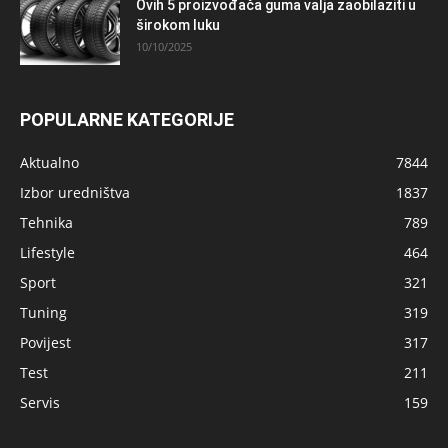
Ovih 5 proizvođača guma valja zaobilaziti u
širokom luku
10/10/2025
POPULARNE KATEGORIJE
Aktualno
7844
Izbor uredništva
1837
Tehnika
789
Lifestyle
464
Sport
321
Tuning
319
Povijest
317
Test
211
Servis
159