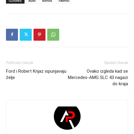
OZNAKE
Audi
bonus
radnici
Prethodni članak
Sljedeći članak
Ford i Robert Knjaz ispunjavaju
Ovako izgleda kad se
želje
Mercedes-AMG SLC 43 nagazi
do kraja