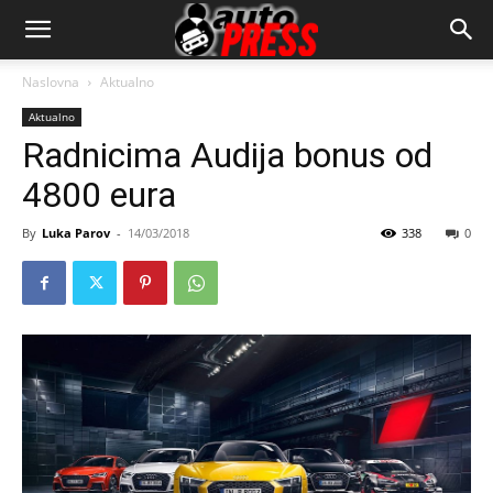
AutopressHR
Naslovna
Aktualno
Aktualno
Radnicima Audija bonus od
4800 eura
By
Luka Parov
-
14/03/2018
338
0