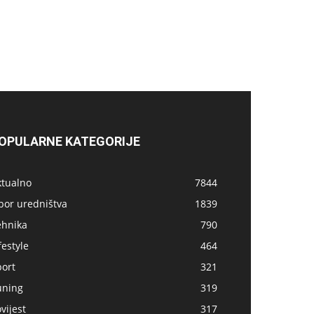
OPULARNE KATEGORIJE
ktualno
7844
bor uredništva
1839
ehnika
790
festyle
464
port
321
uning
319
vijest
317