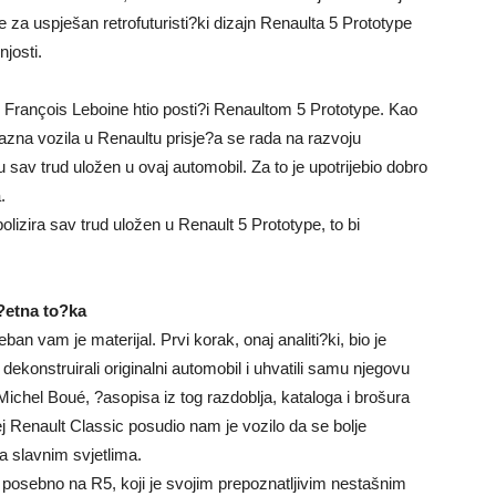
 za uspješan retrofuturisti?ki dizajn Renaulta 5 Prototype
njosti.
 je François Leboine htio posti?i Renaultom 5 Prototype. Kao
azna vozila u Renaultu prisje?a se rada na razvoju
ju sav trud uložen u ovaj automobil. Za to je upotrijebio dobro
.
lizira sav trud uložen u Renault 5 Prototype, to bi
?etna to?ka
ban vam je materijal. Prvi korak, onaj analiti?ki, bio je
i dekonstruirali originalni automobil i uhvatili samu njegovu
io Michel Boué, ?asopisa iz tog razdoblja, kataloga i brošura
j Renault Classic posudio nam je vozilo da se bolje
 slavnim svjetlima.
 posebno na R5, koji je svojim prepoznatljivim nestašnim