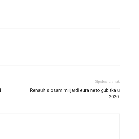
Sljedeći članak
i
Renault s osam milijardi eura neto gubitka u
2020.