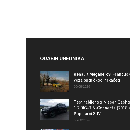
ODABIR UREDNIKA
Renault Mégane RS: Francus
veza putničkog i trkaćeg
06/08/2026
Test rabljenog: Nissan Qashq
1.2 DIG-T N-Connecta (2018.)
Popularni SUV...
06/08/2026