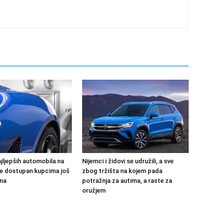
jljepših automobila na
Nijemci i židovi se udružili, a sve
 će dostupan kupcima još
zbog tržišta na kojem pada
na
potražnja za autima, a raste za
oružjem