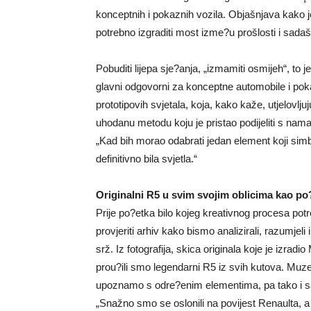
konceptnih i pokaznih vozila. Objašnjava kako je
potrebno izgraditi most izme?u prošlosti i sadaš
Pobuditi lijepa sje?anja, „izmamiti osmijeh“, to
glavni odgovorni za konceptne automobile i pok
prototipovih svjetala, koja, kako kaže, utjelovlju
uhodanu metodu koju je pristao podijeliti s nama
„Kad bih morao odabrati jedan element koji simbo
definitivno bila svjetla.“
Originalni R5 u svim svojim oblicima kao po
Prije po?etka bilo kojeg kreativnog procesa potre
provjeriti arhiv kako bismo analizirali, razumjeli 
srž. Iz fotografija, skica originala koje je izrad
prou?ili smo legendarni R5 iz svih kutova. Muze
upoznamo s odre?enim elementima, pa tako i sa
„Snažno smo se oslonili na povijest Renaulta, a