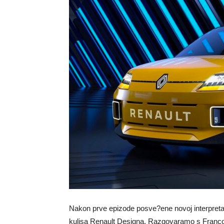
Nakon prve epizode posve?ene novoj interpreta
kulisa Renault Designa. Razgovaramo s Franço