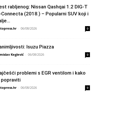
est rabljenog: Nissan Qashqai 1.2 DIG-T
-Connecta (2018.) – Popularni SUV koji i
lje...
topress.hr
-
06/08/2026
0
animljivosti: Isuzu Piazza
mislav Keglević
-
06/08/2026
0
ajčešći problemi s EGR ventilom i kako
h popraviti
topress.hr
-
06/08/2026
0