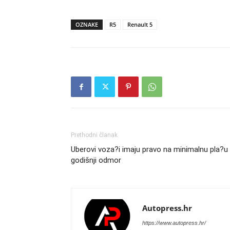
OZNAKE
R5
Renault 5
Prethodni članak
Uberovi voza?i imaju pravo na minimalnu pla?u 
godišnji odmor
Autopress.hr
https://www.autopress.hr/