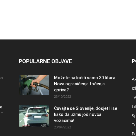
POPULARNE OBJAVE
P
ka
Možete natočiti samo 30 litara!
A
Nova ograničenja točenja
Iz
goriva?
23/10/2022
T
Li
ai
Čuvajte se Slovenije, dosjetili se
 –
kako da uzmu još novca
S
vozačima!
T
23/04/2022
Po