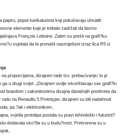
a papiru, poput karikaturista koji pokušavaju uhvatiti
osnovne elemente koje je trebalo zadržati da bismo
bjašnjava François Leboine. Zatim su prešli na grafi?ku
 izme?u svjetala da bi pronašli nasmiješeni izraz lica R5 iz
nja
a na proporcijama, dizajneri rade tzv. prebacivanje; to je
 u drugi svijet. „Dizajneri ovdje iskorištavaju sav grafi?ki
mood boardom i zakonitostima dizajna današnjih predmeta da
.“ U radu na Renaultu 5 Prototype, dizajneri su bili nadahnuti
voda, pa ?ak i elektronikom.
na, svjetla prototipa postala su pravi tehnološki i futuristi?
esto dodavala sko?ila su u budu?nost. Pretvorena su u
ojnik.