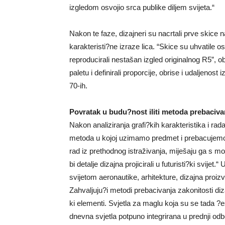
izgledom osvojio srca publike diljem svijeta.“
Nakon te faze, dizajneri su nacrtali prve skice n
karakteristi?ne izraze lica. “Skice su uhvatile 
reproducirali nestašan izgled originalnog R5”, o
paletu i definirali proporcije, obrise i udaljenost
70-ih.
Povratak u budu?nost iliti metoda prebaciva
Nakon analiziranja grafi?kih karakteristika i rad
metoda u kojoj uzimamo predmet i prebacujemo ga
rad iz prethodnog istraživanja, miješaju ga s 
bi detalje dizajna projicirali u futuristi?ki svijet
svijetom aeronautike, arhitekture, dizajna proiz
Zahvaljuju?i metodi prebacivanja zakonitosti dizaj
ki elementi. Svjetla za maglu koja su se tada ?
dnevna svjetla potpuno integrirana u prednji odb