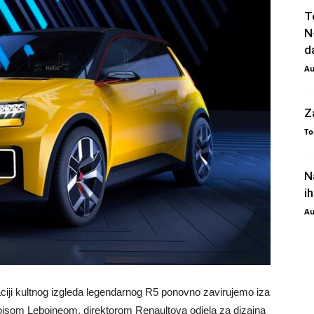
T
N
da
Au
Z
To
N
i
Au
ciji kultnog izgleda legendarnog R5 ponovno zavirujemo iza
isom Leboineom, direktorom Renaultova odjela za dizajna