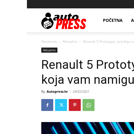
AutopressHR
POČETNA
A
Naslovna
Aktualno
Renault 5 Prototype: prednja s
Aktualno
Renault 5 Prototy
koja vam namigu
By
Autopress.hr
-
24/02/2021