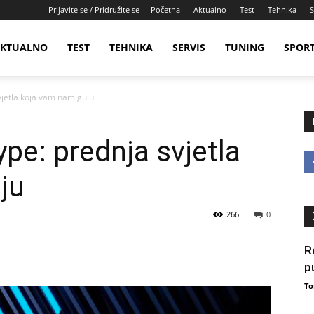
Prijavite se / Pridružite se
Početna
Aktualno
Test
Tehnika
S
KTUALNO
TEST
TEHNIKA
SERVIS
TUNING
SPOR
vjetla koja vam namiguju
pe: prednja svjetla
ju
266
0
R
p
To