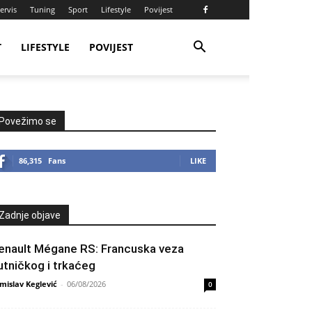
ervis
Tuning
Sport
Lifestyle
Povijest
T
LIFESTYLE
POVIJEST
Povežimo se
86,315
Fans
LIKE
Zadnje objave
enault Mégane RS: Francuska veza
utničkog i trkaćeg
mislav Keglević
-
06/08/2026
0