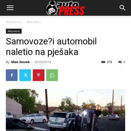
AutopressHR
Naslovna
Aktualno
Aktualno
Samovoze?i automobil
naletio na pješaka
By
Miso Novak
-
20/03/2018
274
0