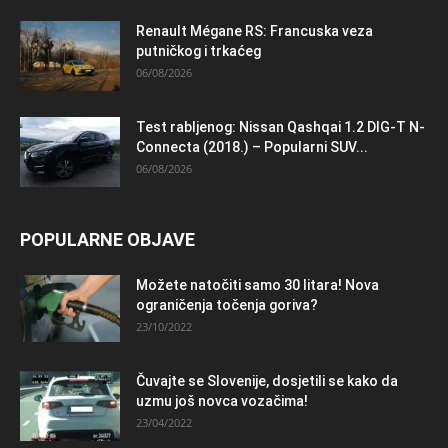
Renault Mégane RS: Francuska veza
putničkog i trkaćeg
06/08/2026
Test rabljenog: Nissan Qashqai 1.2 DIG-T N-
Connecta (2018.) – Popularni SUV...
06/08/2026
POPULARNE OBJAVE
Možete natočiti samo 30 litara! Nova
ograničenja točenja goriva?
23/10/2022
Čuvajte se Slovenije, dosjetili se kako da
uzmu još novca vozačima!
23/04/2022