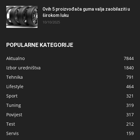
Ovih 5 proizvođača guma valja zaobilaziti u
širokom luku
10/10/2025
POPULARNE KATEGORIJE
Aktualno
7844
Izbor uredništva
1840
Tehnika
791
Lifestyle
464
Sport
321
Tuning
319
Povijest
317
Test
212
Servis
159