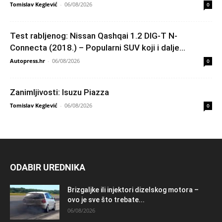
Tomislav Keglević
-
06/08/2026
0
Test rabljenog: Nissan Qashqai 1.2 DIG-T N-
Connecta (2018.) – Popularni SUV koji i dalje...
Autopress.hr
-
06/08/2026
0
Zanimljivosti: Isuzu Piazza
Tomislav Keglević
-
06/08/2026
0
ODABIR UREDNIKA
Brizgaljke ili injektori dizelskog motora –
ovo je sve što trebate...
06/08/2026