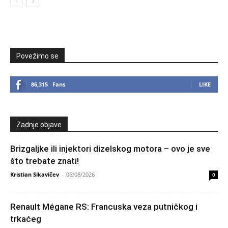
Povežimo se
86,315
Fans
LIKE
Zadnje objave
Brizgaljke ili injektori dizelskog motora – ovo je sve
što trebate znati!
Kristian Sikavičev
-
06/08/2026
0
Renault Mégane RS: Francuska veza putničkog i
trkaćeg