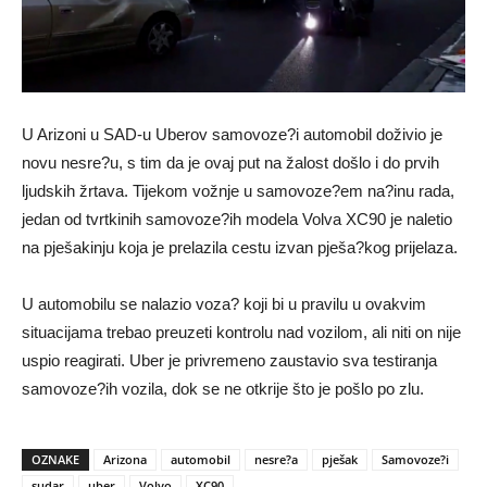
U Arizoni u SAD-u Uberov samovoze?i automobil doživio je
novu nesre?u, s tim da je ovaj put na žalost došlo i do prvih
ljudskih žrtava. Tijekom vožnje u samovoze?em na?inu rada,
jedan od tvrtkinih samovoze?ih modela Volva XC90 je naletio
na pješakinju koja je prelazila cestu izvan pješa?kog prijelaza.
U automobilu se nalazio voza? koji bi u pravilu u ovakvim
situacijama trebao preuzeti kontrolu nad vozilom, ali niti on nije
uspio reagirati. Uber je privremeno zaustavio sva testiranja
samovoze?ih vozila, dok se ne otkrije što je pošlo po zlu.
OZNAKE
Arizona
automobil
nesre?a
pješak
Samovoze?i
sudar
uber
Volvo
XC90