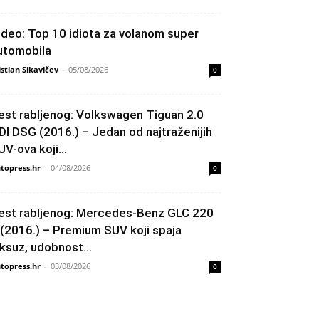
ideo: Top 10 idiota za volanom super
utomobila
istian Sikavičev
-
05/08/2026
0
est rabljenog: Volkswagen Tiguan 2.0
DI DSG (2016.) – Jedan od najtraženijih
UV-ova koji...
topress.hr
-
04/08/2026
0
est rabljenog: Mercedes-Benz GLC 220
 (2016.) – Premium SUV koji spaja
uksuz, udobnost...
topress.hr
-
03/08/2026
0