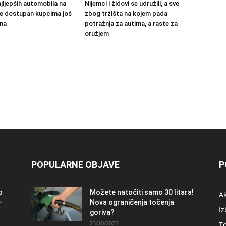
jljepših automobila na
Nijemci i židovi se udružili, a sve
 će dostupan kupcima još
zbog tržišta na kojem pada
na
potražnja za autima, a raste za
oružjem
POPULARNE OBJAVE
P
o
Možete natočiti samo 30 litara!
A
–
Nova ograničenja točenja
Iz
goriva?
23/10/2022
T