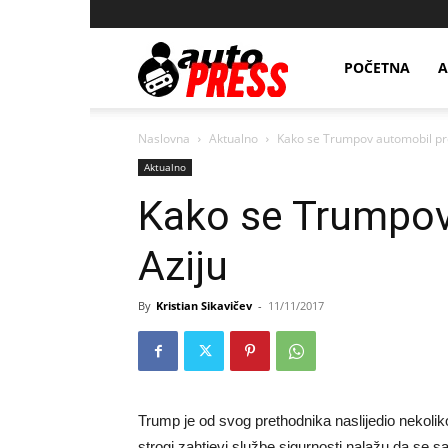
AutopressHR
POČETNA
A
Naslovna
Aktualno
Kako se Trumpov automobil pre
Aktualno
Kako se Trumpov
Aziju
By
Kristian Sikavičev
-
11/11/2017
Trump je od svog prethodnika naslijedio nekoliko
strogi zahtjevi službe sigurnosti nalažu da se sa