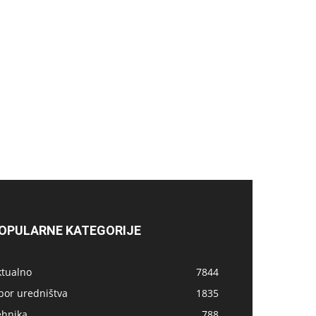
OPULARNE KATEGORIJE
ktualno
7844
bor uredništva
1835
ehnika
788