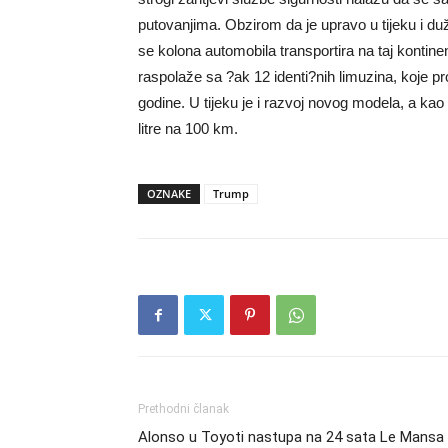
putovanjima. Obzirom da je upravo u tijeku i duži 
se kolona automobila transportira na taj konti
raspolaže sa ?ak 12 identi?nih limuzina, koje p
godine. U tijeku je i razvoj novog modela, a kao
litre na 100 km.
OZNAKE
Trump
Prethodni članak
Alonso u Toyoti nastupa na 24 sata Le Mansa