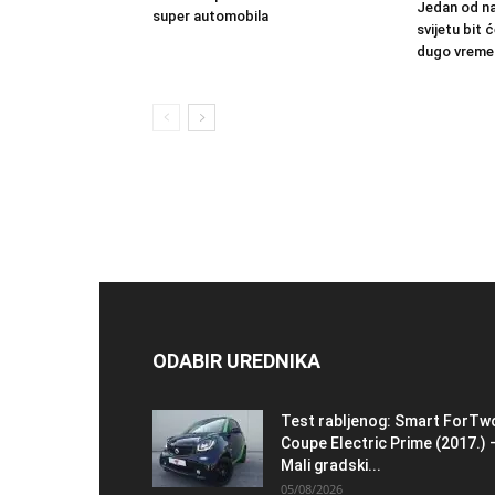
Jedan od na
super automobila
svijetu bit
dugo vreme
ODABIR UREDNIKA
Test rabljenog: Smart ForTw
Coupe Electric Prime (2017.) 
Mali gradski...
05/08/2026