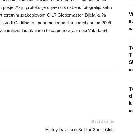
posjet Aziji, protokol je objavio i službenu fotografiju kako
V
nent teretnim zrakoplovom C-17 Globemaster. Bijela ku?a
a
roizvodi Cadillac, a spomenuti modeli u uporabi su od 2009.
Kr
 zanimljivost istaknimo i to da potrošnja iznosi ?ak do 64
T
T
S
Au
T
d
l
Au
Sljedeći članak
Harley-Davidson Softail Sport Glide