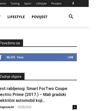
ervis
Tuning
Sport
Lifestyle
Povijest
T
LIFESTYLE
POVIJEST
Povežimo se
86,315
Fans
LIKE
Zadnje objave
est rabljenog: Smart ForTwo Coupe
lectric Prime (2017.) – Mali gradski
lektrični automobil koji...
topress.hr
-
05/08/2026
0