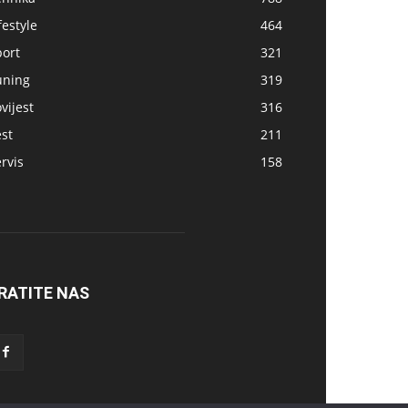
festyle
464
port
321
uning
319
vijest
316
st
211
rvis
158
RATITE NAS