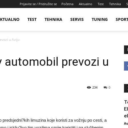
Prijavite se / Pridružite se
Početna
Aktualno
Test
Tehnika
S
KTUALNO
TEST
TEHNIKA
SERVIS
TUNING
SPOR
vozi u Aziju
 automobil prevozi u
234
0
T
E
e
 predsjedni?kih limuzina koje koristi za vožnju po cesti, a
Au
mo i isklju?ivo tim vozilima smije koristiti i na službenim