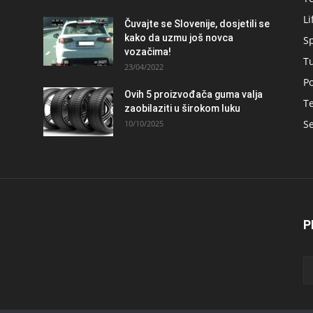
Li
Čuvajte se Slovenije, dosjetili se
kako da uzmu još novca
S
vozačima!
T
23/04/2022
Po
Ovih 5 proizvođača guma valja
Te
zaobilaziti u širokom luku
Se
10/10/2025
P