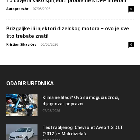
10 savjeta kako spriječiti probleme s DPF filterom
Autopress.hr
-
07/08/2026
0
Brizgaljke ili injektori dizelskog motora – ovo je sve
što trebate znati!
Kristian Sikavičev
-
06/08/2026
0
ODABIR UREDNIKA
Klima ne hladi? Ovo su mogući uzroci,
dijagnoza i popravci
07/08/2026
Test rabljenog: Chevrolet Aveo 1.3 D LT
(2012.) – Mali dizelaš...