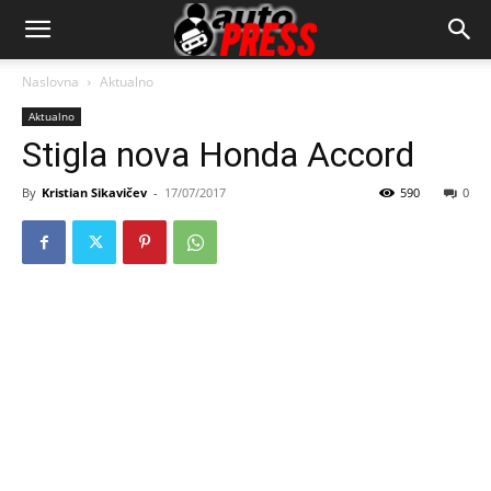
AutopressHR
Naslovna
Aktualno
Aktualno
Stigla nova Honda Accord
By
Kristian Sikavičev
-
17/07/2017
590
0