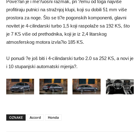
Pove?an je i me?uosni razmak, pri ?emu od toga najviše
profitiraju putnici na stražnjoj klupi, koji su dobili 51 mm više
prostora za noge. Što se ti?e pogonskih komponenti, glavni
novitet je 4-cilindarski turbo 1,5 koji raspolaže sa 192 KS, što
je 7 KS više od prethodnika, koji je iz 2,4 litarskog
atmosferskog motora izvla?io 185 KS.
U ponudi ?e još biti i 4-cilindarski turbo 2.0 sa 252 KS, a novi je
i 10 stupanjski automatski mjenja?.
OZNAKE
Accord
Honda