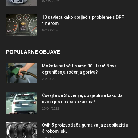
07/08/2026
10 savjeta kako spriječiti probleme s DPF
filterom
07/08/2026
POPULARNE OBJAVE
Možete natočiti samo 30 litara! Nova
ograničenja točenja goriva?
23/10/2022
Čuvajte se Slovenije, dosjetili se kako da
uzmu još novca vozačima!
23/04/2022
Ovih 5 proizvođača guma valja zaobilaziti u
širokom luku
10/10/2025