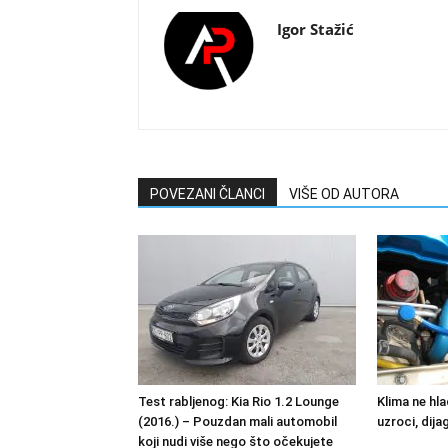
Igor Stažić
POVEZANI ČLANCI
VIŠE OD AUTORA
Test rabljenog: Kia Rio 1.2 Lounge
Klima ne hl
(2016.) – Pouzdan mali automobil
uzroci, dija
koji nudi više nego što očekujete