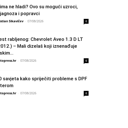
lima ne hladi? Ovo su mogući uzroci,
ijagnoza i popravci
istian Sikavičev
-
07/08/2026
0
est rabljenog: Chevrolet Aveo 1.3 D LT
2012.) – Mali dizelaš koji iznenađuje
skim...
topress.hr
-
07/08/2026
0
0 savjeta kako spriječiti probleme s DPF
ilterom
topress.hr
-
07/08/2026
0