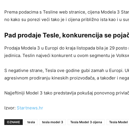
Prema podacima s Tesline web stranice, cijena Modela 3 Standa
no kako su porezi veći tako je i cijena približno ista kao i u s
Pad prodaje Tesle, konkurencija se poja
Prodaja Modela 3 u Europi do kraja listopada bila je 29 posto
jedinica. Teslin najveći konkurent u ovom segmentu je Volkswa
S negativne strane, Tesla ove godine gubi zamah u Europi. Ukup
agresivnom prodiranju kineskih proizvođača, a također i nega
Najjeftiniji Model 3 tako predstavlja pokušaj ponovnog privla
Izvor:
Startnews.hr
OZNAKE
tesla
tesla model 3
Tesla Model 3 cijena
Tesla Model 