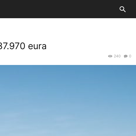
 37.970 eura
240
0