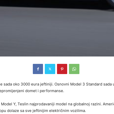
 je sada oko 3000 eura jeftiniji. Osnovni Model 3 Standard sada
nepromijenjeni domet i performanse.
a Model Y, Teslin najprodavaniji model na globalnoj razini. Ame
u dolaze sa sve jeftinijim električnim vozilima.