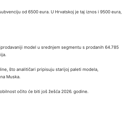
ubvenciju od 6500 eura. U Hrvatskoj je taj iznos i 9500 eura,
o najprodavaniji model u srednjem segmentu s prodanih 64.785
ija.
 što analitičari pripisuju starijoj paleti modela,
lona Muska.
bilnost očito će biti još žešća 2026. godine.