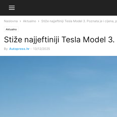
Naslovna
Aktualno
Stiže najjeftiniji Tesla Model 3. Poznata je i cijena,
Aktualno
Stiže najjeftiniji Tesla Model 3
By
Autopress.hr
-
13/12/2025