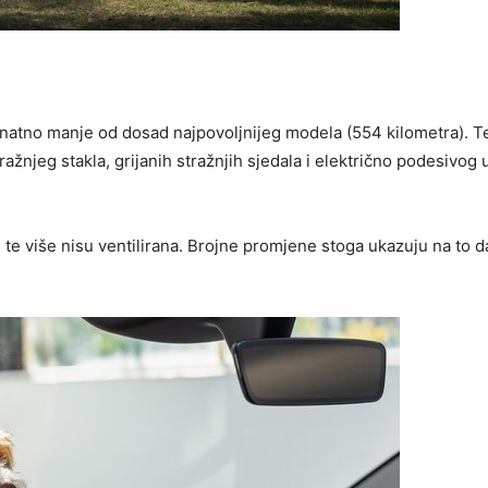
natno manje od dosad najpovoljnijeg modela (554 kilometra). Te
tražnjeg stakla, grijanih stražnjih sjedala i električno podesivo
 više nisu ventilirana. Brojne promjene stoga ukazuju na to da