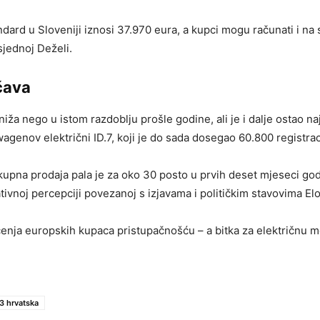
rd u Sloveniji iznosi 37.970 eura, a kupci mogu računati i na s
usjednoj Deželi.
čava
 niža nego u istom razdoblju prošle godine, ali je i dalje osta
genov električni ID.7, koji je do sada dosegao 60.800 registrac
na prodaja pala je za oko 30 posto u prvih deset mjeseci godine,
tivnoj percepciji povezanoj s izjavama i političkim stavovima E
čenja europskih kupaca pristupačnošću – a bitka za električnu mo
3 hrvatska