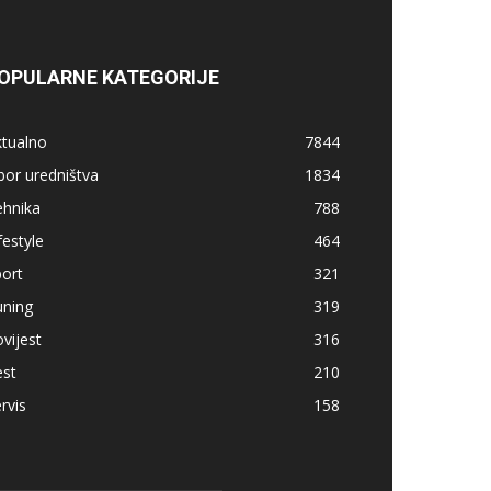
OPULARNE KATEGORIJE
ktualno
7844
bor uredništva
1834
ehnika
788
festyle
464
ort
321
uning
319
vijest
316
est
210
rvis
158