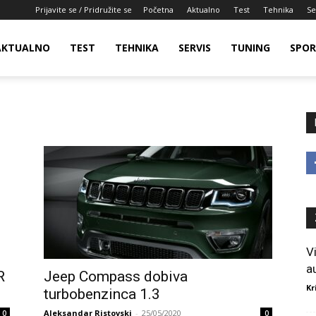
Prijavite se / Pridružite se
Početna
Aktualno
Test
Tehnika
Se
AKTUALNO
TEST
TEHNIKA
SERVIS
TUNING
SPO
V
a
R
Jeep Compass dobiva
Kr
turbobenzinca 1.3
Aleksandar Ristovski
-
25/05/2020
0
0