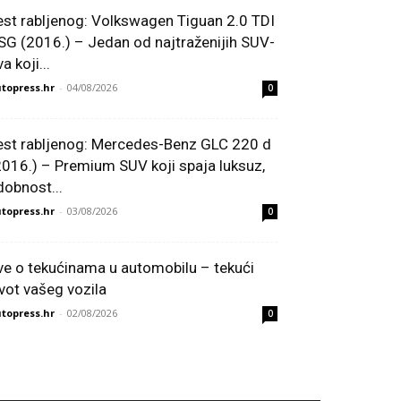
est rabljenog: Volkswagen Tiguan 2.0 TDI
SG (2016.) – Jedan od najtraženijih SUV-
a koji...
topress.hr
-
04/08/2026
0
est rabljenog: Mercedes-Benz GLC 220 d
2016.) – Premium SUV koji spaja luksuz,
dobnost...
topress.hr
-
03/08/2026
0
ve o tekućinama u automobilu – tekući
ivot vašeg vozila
topress.hr
-
02/08/2026
0