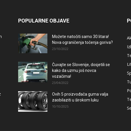
POPULARNE OBJAVE
P
m
Možete natočiti samo 30 litara!
A
Nova ograničenja točenja goriva?
Iz
23/10/2022
T
Li
Čuvajte se Slovenije, dosjetili se
kako da uzmu još novca
Sp
vozačima!
T
23/04/2022
Po
z
Ovih 5 proizvođača guma valja
T
zaobilaziti u širokom luku
10/10/2025
Se