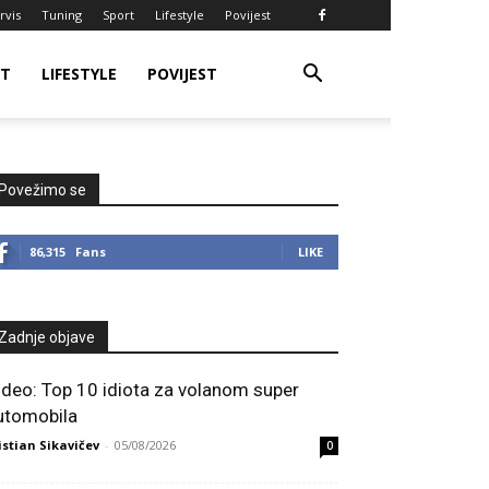
rvis
Tuning
Sport
Lifestyle
Povijest
RT
LIFESTYLE
POVIJEST
Povežimo se
86,315
Fans
LIKE
Zadnje objave
ideo: Top 10 idiota za volanom super
utomobila
istian Sikavičev
-
05/08/2026
0