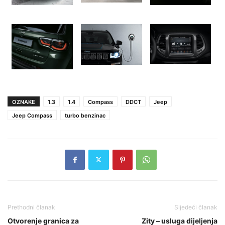
OZNAKE
1.3
1.4
Compass
DDCT
Jeep
Jeep Compass
turbo benzinac
Prethodni članak
Sljedeći članak
Otvorenje granica za
Zity – usluga dijeljenja