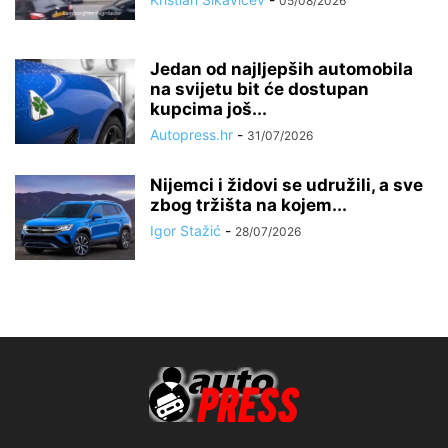
05/08/2026
Jedan od najljepših automobila
na svijetu bit će dostupan
kupcima još...
Autopress.hr
-
31/07/2026
Nijemci i židovi se udružili, a sve
zbog tržišta na kojem...
Igor Stažić
-
28/07/2026