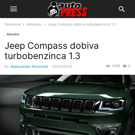
Naslovna
Aktualno
Jeep Compass dobiva turbobenzinca 1.3
Aktualno
Jeep Compass dobiva
turbobenzinca 1.3
1088
0
By
Aleksandar Ristovski
-
25/05/2020