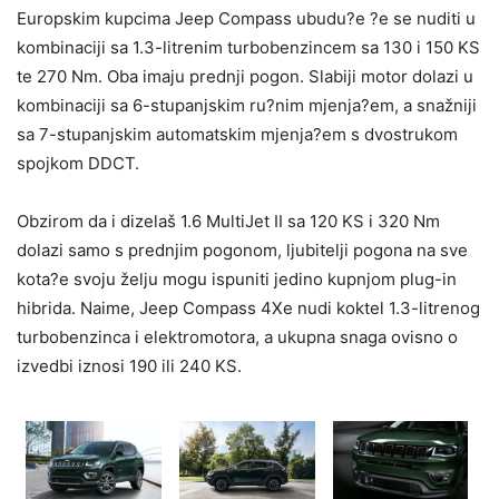
Europskim kupcima Jeep Compass ubudu?e ?e se nuditi u
kombinaciji sa 1.3-litrenim turbobenzincem sa 130 i 150 KS
te 270 Nm. Oba imaju prednji pogon. Slabiji motor dolazi u
kombinaciji sa 6-stupanjskim ru?nim mjenja?em, a snažniji
sa 7-stupanjskim automatskim mjenja?em s dvostrukom
spojkom DDCT.
Obzirom da i dizelaš 1.6 MultiJet II sa 120 KS i 320 Nm
dolazi samo s prednjim pogonom, ljubitelji pogona na sve
kota?e svoju želju mogu ispuniti jedino kupnjom plug-in
hibrida. Naime, Jeep Compass 4Xe nudi koktel 1.3-litrenog
turbobenzinca i elektromotora, a ukupna snaga ovisno o
izvedbi iznosi 190 ili 240 KS.