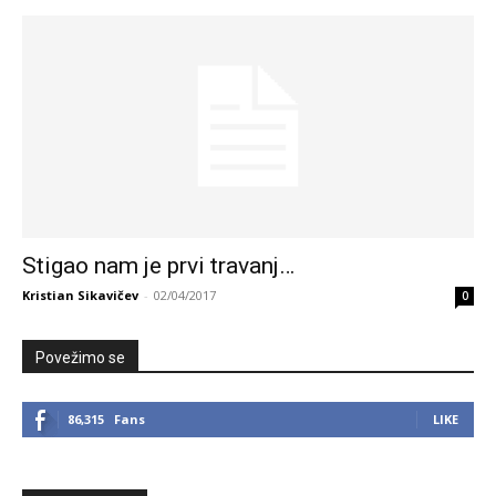
Stigao nam je prvi travanj…
Kristian Sikavičev
-
02/04/2017
0
Povežimo se
86,315
Fans
LIKE