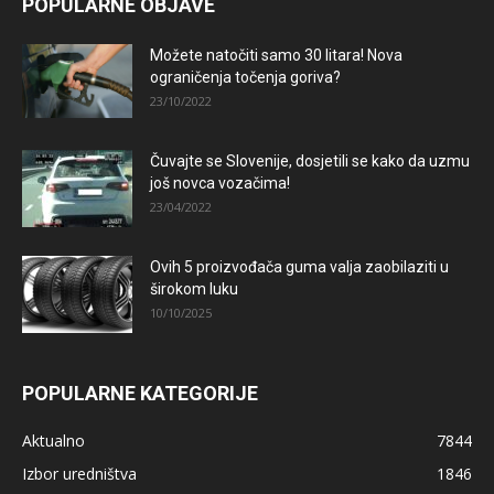
POPULARNE OBJAVE
Možete natočiti samo 30 litara! Nova
ograničenja točenja goriva?
23/10/2022
Čuvajte se Slovenije, dosjetili se kako da uzmu
još novca vozačima!
23/04/2022
Ovih 5 proizvođača guma valja zaobilaziti u
širokom luku
10/10/2025
POPULARNE KATEGORIJE
Aktualno
7844
Izbor uredništva
1846