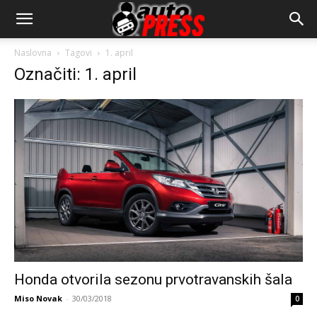
AutopressHR
Naslovna
Tagovi
1. april
Označiti: 1. april
Honda otvorila sezonu prvotravanskih šala
Miso Novak
-
30/03/2018
0