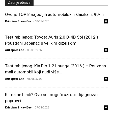
Zadnje objave
Ovo je TOP 8 najboljih automobilskih klasika iz 90-ih
Kristian Sikavičev
-
10/08/2026
0
Test rabljenog: Toyota Auris 2.0 D-4D Sol (2012.) –
Pouzdani Japanac s velikim dizelskim...
Autopress.hr
-
09/08/2026
0
Test rabljenog: Kia Rio 1.2 Lounge (2016.) – Pouzdan
mali automobil koji nudi više...
Autopress.hr
-
08/08/2026
0
Klima ne hladi? Ovo su mogući uzroci, dijagnoza i
popravci
Kristian Sikavičev
-
07/08/2026
0