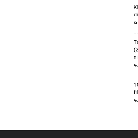
K
d
Kr
T
(
ni
Au
1
f
Au