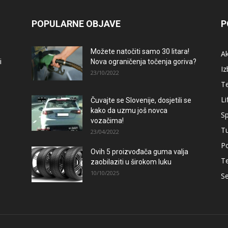
POPULARNE OBJAVE
P
Možete natočiti samo 30 litara!
A
i
Nova ograničenja točenja goriva?
Iz
23/10/2022
T
Li
Čuvajte se Slovenije, dosjetili se
kako da uzmu još novca
Sp
vozačima!
T
23/04/2022
Po
Ovih 5 proizvođača guma valja
T
zaobilaziti u širokom luku
10/10/2025
Se