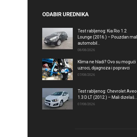
ODABIR UREDNIKA
Test rabljenog: Kia Rio 1.2
Lounge (2016.) – Pouzdan mal
automobil...
08/08/2026
Klima ne hladi? Ovo su mogući
uzroci, dijagnoza i popravci
07/08/2026
Test rabljenog: Chevrolet Aveo
1.3 D LT (2012.) – Mali dizelaš...
07/08/2026