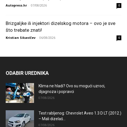
Autopress.hr
-
07/08/2026
0
Brizgaljke ili injektori dizelskog motora – ovo je sve
što trebate znati!
Kristian Sikavičev
-
06/08/2026
0
ODABIR UREDNIKA
Klima ne hladi? Ovo su mogući uzroci,
dijagnoza i popravci
07/08/2026
Test rabljenog: Chevrolet Aveo 1.3 D LT (2012.)
– Mali dizelaš...
07/08/2026