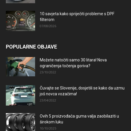
10 savjeta kako spriječiti probleme s DPF
filterom
07/08/2026
POPULARNE OBJAVE
Možete natočiti samo 30 litara! Nova
ograničenja točenja goriva?
23/10/2022
Čuvajte se Slovenije, dosjetili se kako da uzmu
još novca vozačima!
23/04/2022
Ovih 5 proizvođača guma valja zaobilaziti u
širokom luku
10/10/2025