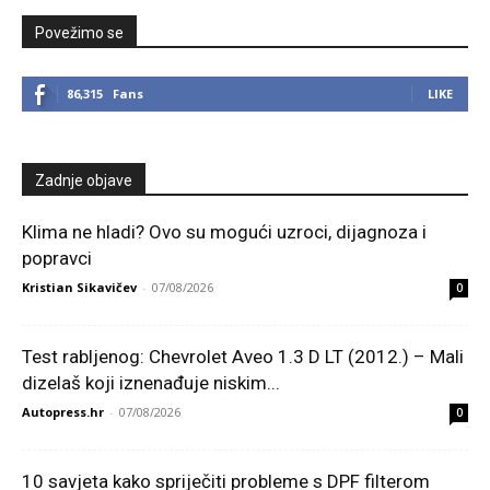
Povežimo se
86,315
Fans
LIKE
Zadnje objave
Klima ne hladi? Ovo su mogući uzroci, dijagnoza i
popravci
Kristian Sikavičev
-
07/08/2026
0
Test rabljenog: Chevrolet Aveo 1.3 D LT (2012.) – Mali
dizelaš koji iznenađuje niskim...
Autopress.hr
-
07/08/2026
0
10 savjeta kako spriječiti probleme s DPF filterom