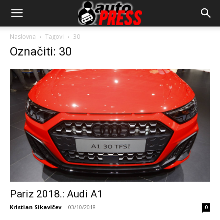
AutopressHR
Naslovna
Tagovi
30
Označiti: 30
Pariz 2018.: Audi A1
Kristian Sikavičev
-
03/10/2018
0