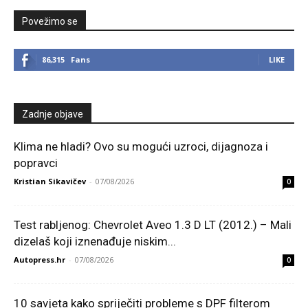
Povežimo se
86,315
Fans
LIKE
Zadnje objave
Klima ne hladi? Ovo su mogući uzroci, dijagnoza i
popravci
Kristian Sikavičev
-
07/08/2026
0
Test rabljenog: Chevrolet Aveo 1.3 D LT (2012.) – Mali
dizelaš koji iznenađuje niskim...
Autopress.hr
-
07/08/2026
0
10 savjeta kako spriječiti probleme s DPF filterom