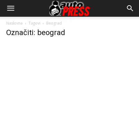
AutopressHR
Naslovna
Tagovi
Beograd
Označiti: beograd