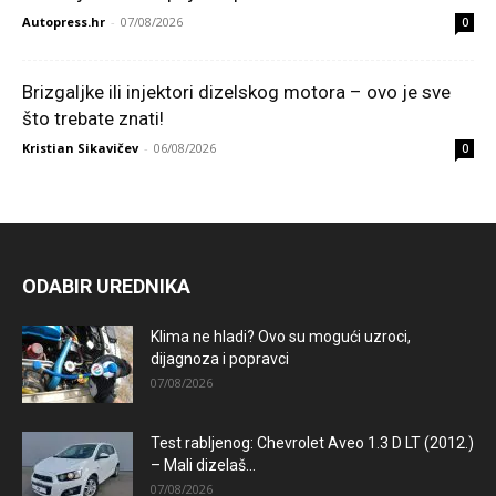
Autopress.hr
-
07/08/2026
0
Brizgaljke ili injektori dizelskog motora – ovo je sve
što trebate znati!
Kristian Sikavičev
-
06/08/2026
0
ODABIR UREDNIKA
Klima ne hladi? Ovo su mogući uzroci,
dijagnoza i popravci
07/08/2026
Test rabljenog: Chevrolet Aveo 1.3 D LT (2012.)
– Mali dizelaš...
07/08/2026