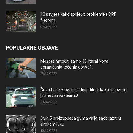
10 savjeta kako spriječiti probleme s DPF
filterom
07/08/2026
POPULARNE OBJAVE
Možete natočiti samo 30 litara! Nova
ograničenja točenja goriva?
23/10/2022
Čuvajte se Slovenije, dosjetili se kako da uzmu
još novca vozačima!
23/04/2022
Ovih 5 proizvođača guma valja zaobilaziti u
širokom luku
10/10/2025