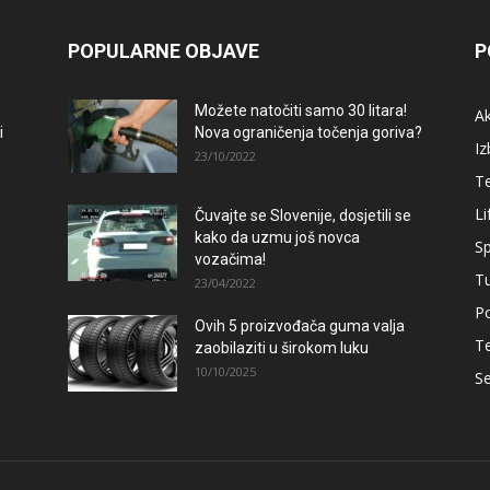
POPULARNE OBJAVE
P
Možete natočiti samo 30 litara!
A
i
Nova ograničenja točenja goriva?
Iz
23/10/2022
T
Li
Čuvajte se Slovenije, dosjetili se
kako da uzmu još novca
Sp
vozačima!
T
23/04/2022
Po
Ovih 5 proizvođača guma valja
T
zaobilaziti u širokom luku
10/10/2025
Se