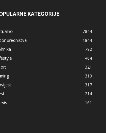
OPULARNE KATEGORIJE
ktualno
7844
bor uredništva
1844
ehnika
792
festyle
464
ort
321
uning
319
vijest
317
est
214
rvis
161