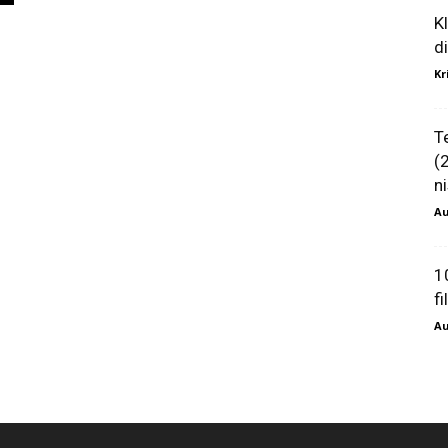
K
d
Kr
T
(
ni
Au
1
f
Au