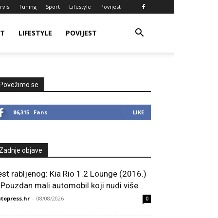
rvis
Tuning
Sport
Lifestyle
Povijest
RT
LIFESTYLE
POVIJEST
Povežimo se
86,315
Fans
LIKE
Zadnje objave
est rabljenog: Kia Rio 1.2 Lounge (2016.)
 Pouzdan mali automobil koji nudi više...
topress.hr
-
08/08/2026
0