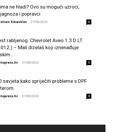
lima ne hladi? Ovo su mogući uzroci,
ijagnoza i popravci
istian Sikavičev
-
07/08/2026
0
est rabljenog: Chevrolet Aveo 1.3 D LT
2012.) – Mali dizelaš koji iznenađuje
skim...
topress.hr
-
07/08/2026
0
0 savjeta kako spriječiti probleme s DPF
ilterom
topress.hr
-
07/08/2026
0