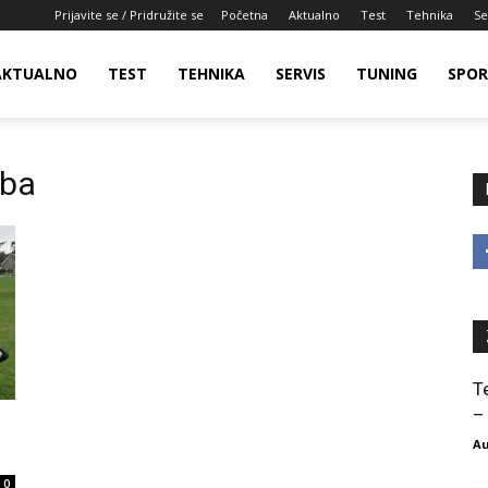
Prijavite se / Pridružite se
Početna
Aktualno
Test
Tehnika
Se
AKTUALNO
TEST
TEHNIKA
SERVIS
TUNING
SPO
aba
T
–
Au
0