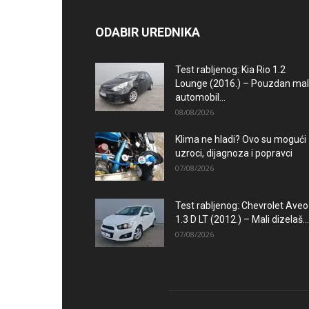
ODABIR UREDNIKA
Test rabljenog: Kia Rio 1.2
Lounge (2016.) – Pouzdan mal
automobil...
08/08/2026
Klima ne hladi? Ovo su mogući
uzroci, dijagnoza i popravci
07/08/2026
Test rabljenog: Chevrolet Aveo
1.3 D LT (2012.) – Mali dizelaš...
07/08/2026