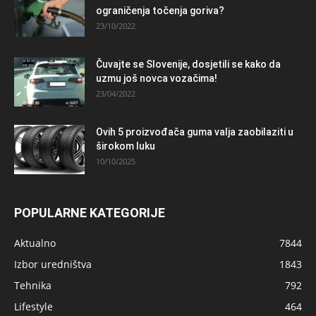
ograničenja točenja goriva?
23/10/2022
Čuvajte se Slovenije, dosjetili se kako da
uzmu još novca vozačima!
23/04/2022
Ovih 5 proizvođača guma valja zaobilaziti u
širokom luku
10/10/2025
POPULARNE KATEGORIJE
Aktualno
7844
Izbor uredništva
1843
Tehnika
792
Lifestyle
464