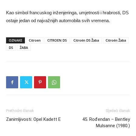
Kao simbol francuskog inženjeringa, umjetnosti i hrabrosti, DS
ostaje jedan od najvažnijih automobila svih vremena.
OZNAKE
Citroen
CITROEN DS
Citroën DS Žaba
Citroën Žaba
DS
ŽABA
Prethodni članak
Sljedeći članak
Zanimljivosti: Opel Kadett E
45. Rođendan – Bentley
Mulsanne (1980.)