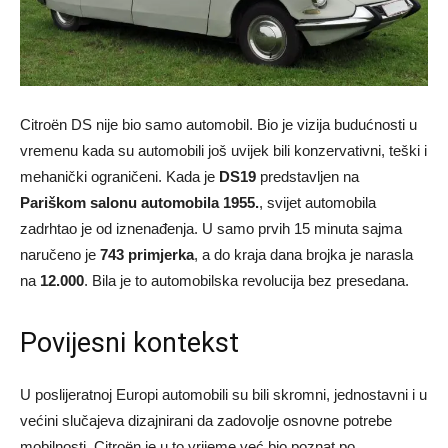
Citroën DS nije bio samo automobil. Bio je vizija budućnosti u
vremenu kada su automobili još uvijek bili konzervativni, teški i
mehanički ograničeni. Kada je
DS19
predstavljen na
Pariškom salonu automobila 1955.
, svijet automobila
zadrhtao je od iznenađenja. U samo prvih 15 minuta sajma
naručeno je
743 primjerka
, a do kraja dana brojka je narasla
na
12.000
. Bila je to automobilska revolucija bez presedana.
Povijesni kontekst
U poslijeratnoj Europi automobili su bili skromni, jednostavni i u
većini slučajeva dizajnirani da zadovolje osnovne potrebe
mobilnosti. Citroën je u to vrijeme već bio poznat po