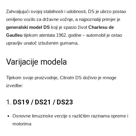
Zahvaljujući svojoj stabilnosti i udobnosti, DS je ubrzo postao
omiljeno vozilo za državne vožnje, a najpoznatiji primjer je
generalski model DS
koji je spasio život
Charlesu de
Gaulleu
tijekom atentata 1962. godine – automobil je ostao
upravljiv unatoč izbušenim gumama.
Varijacije modela
Tijekom svoje proizvodnje, Citroën DS doživio je mnoge
izvedbe:
1.
DS19 / DS21 / DS23
Osnovne limuzinske verzije s različitim razinama opreme i
motorima