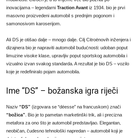
inovacijama – legendarni
Traction Avant
iz 1934. bio je prvi
masovno proizvedeni automobil s prednjim pogonom i
samonosivom karoserijom.
Ali DS je otišao dalje – mnogo dalje. Cilj Citroënovih inženjera i
dizajnera bio je napraviti automobil budućnosti: udoban poput
limuzine visoke klase, upravljiv poput sportskog automobila i
vizualno izvan svakog standarda. A rezultat je bio DS – vozilo
koje je redefiniralo pojam automobila.
Ime “DS” – božanska igra riječi
Naziv
“DS”
(izgovara se “déesse” na francuskom) znači
“božica”
. Bio je to pametan marketinški trik, ali i precizna
metafora za ono što je automobil predstavljao. Elegantan,
neobičan, čudesno tehnološki napredan – automobil koji je