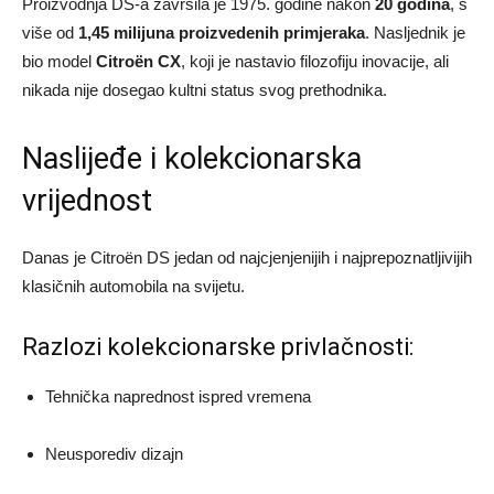
Proizvodnja DS-a završila je 1975. godine nakon
20 godina
, s
više od
1,45 milijuna proizvedenih primjeraka
. Nasljednik je
bio model
Citroën CX
, koji je nastavio filozofiju inovacije, ali
nikada nije dosegao kultni status svog prethodnika.
Naslijeđe i kolekcionarska
vrijednost
Danas je Citroën DS jedan od najcjenjenijih i najprepoznatljivijih
klasičnih automobila na svijetu.
Razlozi kolekcionarske privlačnosti:
Tehnička naprednost ispred vremena
Neusporediv dizajn