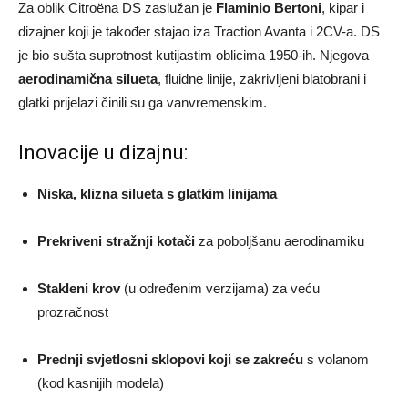
Za oblik Citroëna DS zaslužan je
Flaminio Bertoni
, kipar i
dizajner koji je također stajao iza Traction Avanta i 2CV-a. DS
je bio sušta suprotnost kutijastim oblicima 1950-ih. Njegova
aerodinamična silueta
, fluidne linije, zakrivljeni blatobrani i
glatki prijelazi činili su ga vanvremenskim.
Inovacije u dizajnu:
Niska, klizna silueta s glatkim linijama
Prekriveni stražnji kotači
za poboljšanu aerodinamiku
Stakleni krov
(u određenim verzijama) za veću
prozračnost
Prednji svjetlosni sklopovi koji se zakreću
s volanom
(kod kasnijih modela)