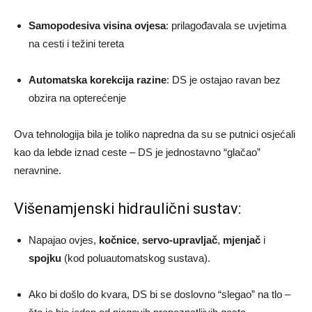
Samopodesiva visina ovjesa
: prilagođavala se uvjetima
na cesti i težini tereta
Automatska korekcija razine
: DS je ostajao ravan bez
obzira na opterećenje
Ova tehnologija bila je toliko napredna da su se putnici osjećali
kao da lebde iznad ceste – DS je jednostavno “glačao”
neravnine.
Višenamjenski hidraulični sustav:
Napajao ovjes,
kočnice
,
servo-upravljač
,
mjenjač
i
spojku
(kod poluautomatskog sustava).
Ako bi došlo do kvara, DS bi se doslovno “slegao” na tlo –