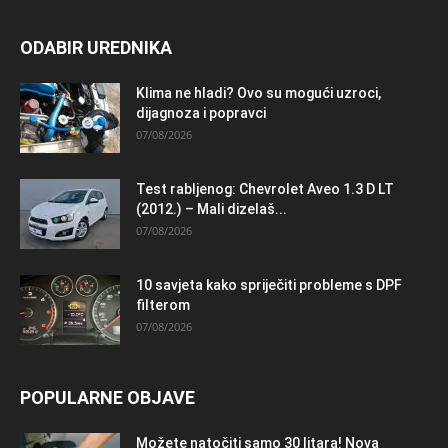
ODABIR UREDNIKA
Klima ne hladi? Ovo su mogući uzroci,
dijagnoza i popravci
07/08/2026
Test rabljenog: Chevrolet Aveo 1.3 D LT
(2012.) – Mali dizelaš...
07/08/2026
10 savjeta kako spriječiti probleme s DPF
filterom
07/08/2026
POPULARNE OBJAVE
Možete natočiti samo 30 litara! Nova