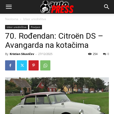
AutopressHR
Naslovna
Izbor uredništva
Izbor uredništva
Povijest
70. Rođendan: Citroën DS –
Avangarda na kotačima
By
Kristian Sikavičev
-
27/12/2025
254
0