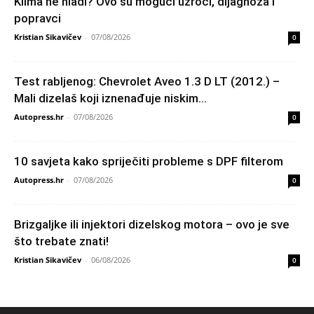
Klima ne hladi? Ovo su mogući uzroci, dijagnoza i
popravci
Kristian Sikavičev
-
07/08/2026
0
Test rabljenog: Chevrolet Aveo 1.3 D LT (2012.) –
Mali dizelaš koji iznenađuje niskim...
Autopress.hr
-
07/08/2026
0
10 savjeta kako spriječiti probleme s DPF filterom
Autopress.hr
-
07/08/2026
0
Brizgaljke ili injektori dizelskog motora – ovo je sve
što trebate znati!
Kristian Sikavičev
-
06/08/2026
0