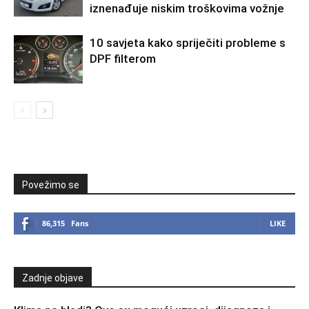
iznenađuje niskim troškovima vožnje
10 savjeta kako spriječiti probleme s
DPF filterom
Povežimo se
86,315
Fans
LIKE
Zadnje objave