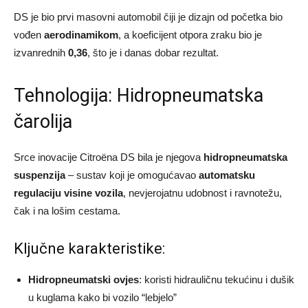
DS je bio prvi masovni automobil čiji je dizajn od početka bio
vođen
aerodinamikom
, a koeficijent otpora zraku bio je
izvanrednih
0,36
, što je i danas dobar rezultat.
Tehnologija: Hidropneumatska
čarolija
Srce inovacije Citroëna DS bila je njegova
hidropneumatska
suspenzija
– sustav koji je omogućavao
automatsku
regulaciju visine vozila
, nevjerojatnu udobnost i ravnotežu,
čak i na lošim cestama.
Ključne karakteristike:
Hidropneumatski ovjes
: koristi hidrauličnu tekućinu i dušik
u kuglama kako bi vozilo “lebjelo”