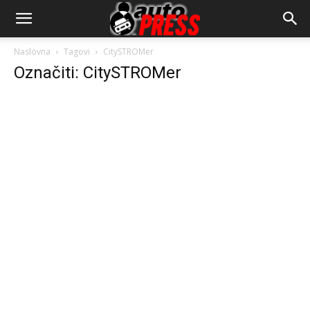
AutopressHR
Naslovna
Tagovi
CitySTROMer
Označiti: CitySTROMer