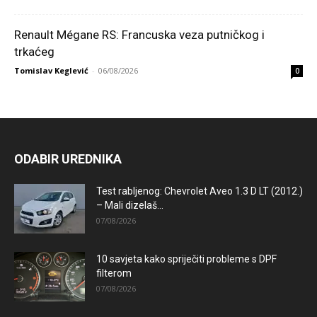
Renault Mégane RS: Francuska veza putničkog i
trkaćeg
Tomislav Keglević
-
06/08/2026
0
ODABIR UREDNIKA
Test rabljenog: Chevrolet Aveo 1.3 D LT (2012.)
– Mali dizelaš...
07/08/2026
10 savjeta kako spriječiti probleme s DPF
filterom
07/08/2026