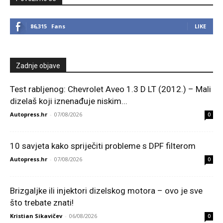
86,315
Fans
LIKE
Zadnje objave
Test rabljenog: Chevrolet Aveo 1.3 D LT (2012.) – Mali
dizelaš koji iznenađuje niskim...
Autopress.hr
-
07/08/2026
0
10 savjeta kako spriječiti probleme s DPF filterom
Autopress.hr
-
07/08/2026
0
Brizgaljke ili injektori dizelskog motora – ovo je sve
što trebate znati!
Kristian Sikavičev
-
06/08/2026
0