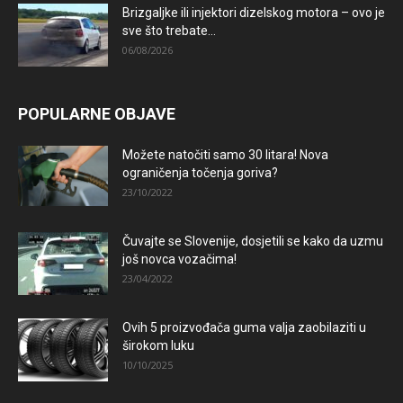
Brizgaljke ili injektori dizelskog motora – ovo je
sve što trebate...
06/08/2026
POPULARNE OBJAVE
Možete natočiti samo 30 litara! Nova
ograničenja točenja goriva?
23/10/2022
Čuvajte se Slovenije, dosjetili se kako da uzmu
još novca vozačima!
23/04/2022
Ovih 5 proizvođača guma valja zaobilaziti u
širokom luku
10/10/2025