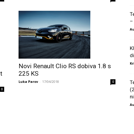
T
–
Au
K
d
Kr
Novi Renault Clio RS dobiva 1.8 s
225 KS
t
Luka Parov
-
17/04/2018
T
0
(
0
ni
Au