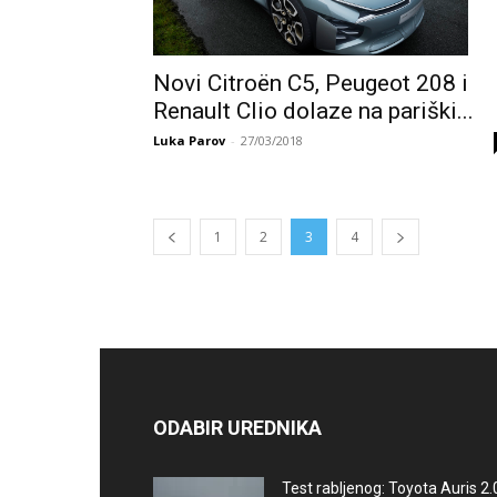
Novi Citroën C5, Peugeot 208 i
Renault Clio dolaze na pariški...
Luka Parov
-
27/03/2018
1
2
3
4
ODABIR UREDNIKA
Test rabljenog: Toyota Auris 2.