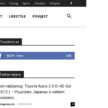
rvis
Tuning
Sport
Lifestyle
Povijest
RT
LIFESTYLE
POVIJEST
Povežimo se
86,315
Fans
LIKE
Zadnje objave
est rabljenog: Toyota Auris 2.0 D-4D Sol
2012.) – Pouzdani Japanac s velikim
zelskim...
topress.hr
-
09/08/2026
0