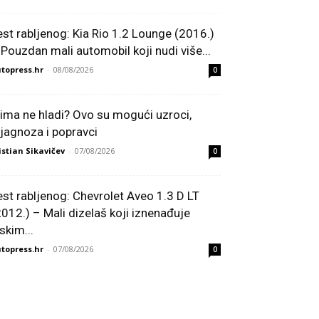
est rabljenog: Kia Rio 1.2 Lounge (2016.)
 Pouzdan mali automobil koji nudi više...
topress.hr
-
08/08/2026
0
lima ne hladi? Ovo su mogući uzroci,
ijagnoza i popravci
istian Sikavičev
-
07/08/2026
0
est rabljenog: Chevrolet Aveo 1.3 D LT
2012.) – Mali dizelaš koji iznenađuje
skim...
topress.hr
-
07/08/2026
0