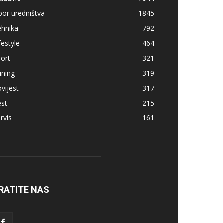
bor uredništva
1845
ehnika
792
festyle
464
ort
321
uning
319
vijest
317
est
215
rvis
161
RATITE NAS