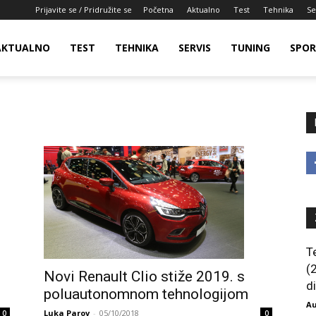
Prijavite se / Pridružite se
Početna
Aktualno
Test
Tehnika
Se
AKTUALNO
TEST
TEHNIKA
SERVIS
TUNING
SPO
T
(
Novi Renault Clio stiže 2019. s
di
poluautonomnom tehnologijom
Au
Luka Parov
-
05/10/2018
0
0