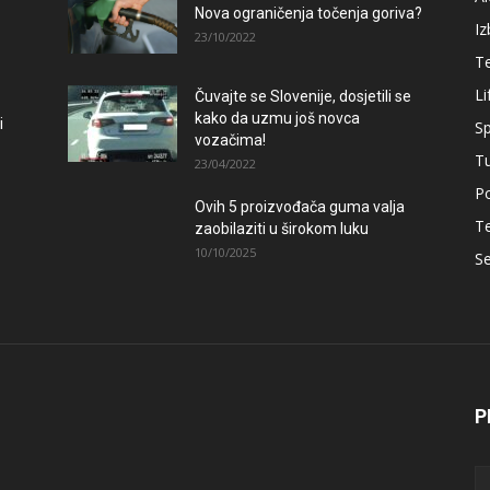
Nova ograničenja točenja goriva?
Iz
23/10/2022
T
Li
Čuvajte se Slovenije, dosjetili se
kako da uzmu još novca
i
Sp
vozačima!
T
23/04/2022
Po
Ovih 5 proizvođača guma valja
T
zaobilaziti u širokom luku
10/10/2025
Se
P