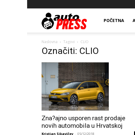
AutopressHR
POČETNA
Naslovna
Tagovi
CLIO
Označiti: CLIO
Zna?ajno usporen rast prodaje
novih automobila u Hrvatskoj
Kristian Sikavičev
-
05/12/2018