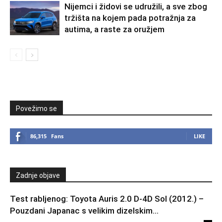
Nijemci i židovi se udružili, a sve zbog
tržišta na kojem pada potražnja za
autima, a raste za oružjem
Povežimo se
86,315
Fans
LIKE
Zadnje objave
Test rabljenog: Toyota Auris 2.0 D-4D Sol (2012.) –
Pouzdani Japanac s velikim dizelskim...