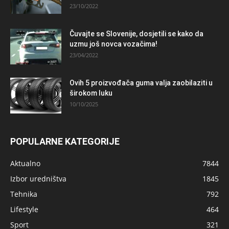
23/10/2022
Čuvajte se Slovenije, dosjetili se kako da
uzmu još novca vozačima!
23/04/2022
Ovih 5 proizvođača guma valja zaobilaziti u
širokom luku
10/10/2025
POPULARNE KATEGORIJE
Aktualno
7844
Izbor uredništva
1845
Tehnika
792
Lifestyle
464
Sport
321