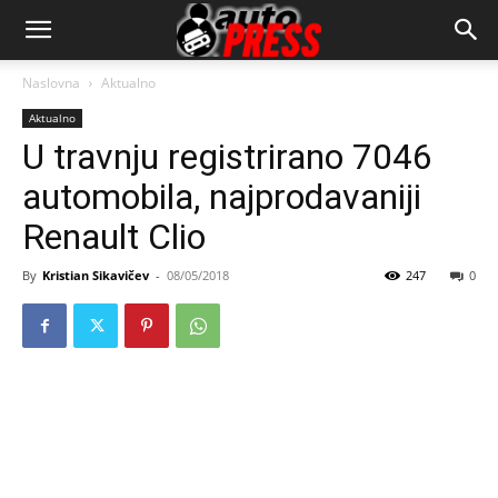
AutopressHR
Naslovna
Aktualno
Aktualno
U travnju registrirano 7046
automobila, najprodavaniji
Renault Clio
By
Kristian Sikavičev
-
08/05/2018
247
0