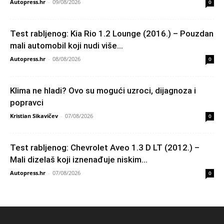
Autopress.hr
-
09/08/2026
0
Test rabljenog: Kia Rio 1.2 Lounge (2016.) – Pouzdan
mali automobil koji nudi više...
Autopress.hr
-
08/08/2026
0
Klima ne hladi? Ovo su mogući uzroci, dijagnoza i
popravci
Kristian Sikavičev
-
07/08/2026
0
Test rabljenog: Chevrolet Aveo 1.3 D LT (2012.) –
Mali dizelaš koji iznenađuje niskim...
Autopress.hr
-
07/08/2026
0