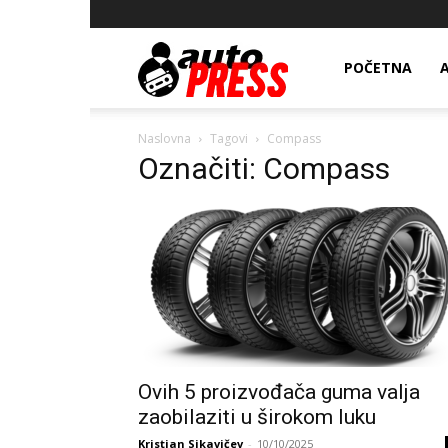
AutopressHR
POČETNA
Naslovna
Tagovi
Compass
Označiti: Compass
Ovih 5 proizvođača guma valja
zaobilaziti u širokom luku
Kristian Sikavičev
-
10/10/2025