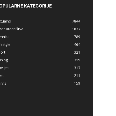
OPULARNE KATEGORIJE
ktualno
7844
bor uredništva
1837
ehnika
789
festyle
464
ort
321
uning
319
vijest
317
est
211
rvis
159