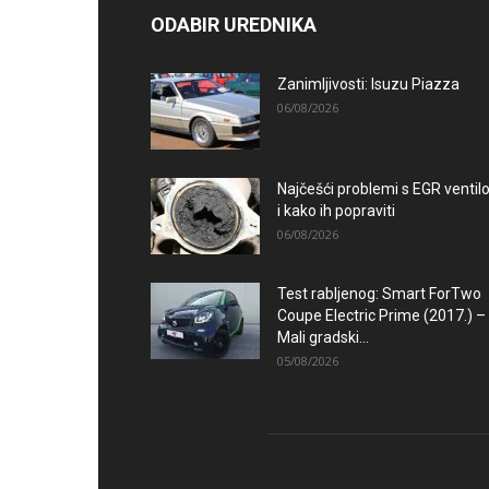
ODABIR UREDNIKA
Zanimljivosti: Isuzu Piazza
06/08/2026
Najčešći problemi s EGR venti
i kako ih popraviti
06/08/2026
Test rabljenog: Smart ForTwo
Coupe Electric Prime (2017.) –
Mali gradski...
05/08/2026