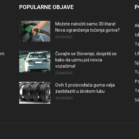
POPULARNE OBJAVE
P
Možete natočiti samo 30 litara!
A
Nova ograničenja točenja goriva?
Iz
23/10/2022
T
Li
lom
Čuvajte se Slovenije, dosjetili se
kako da uzmu još novca
Sp
vozačima!
T
23/04/2022
Po
Ovih 5 proizvođača guma valja
T
zaobilaziti u širokom luku
10/10/2025
Se