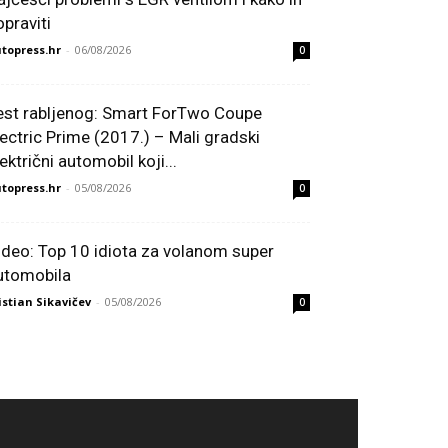
opraviti
topress.hr
-
06/08/2026
0
est rabljenog: Smart ForTwo Coupe
lectric Prime (2017.) – Mali gradski
ektrični automobil koji...
topress.hr
-
05/08/2026
0
ideo: Top 10 idiota za volanom super
utomobila
istian Sikavičev
-
05/08/2026
0