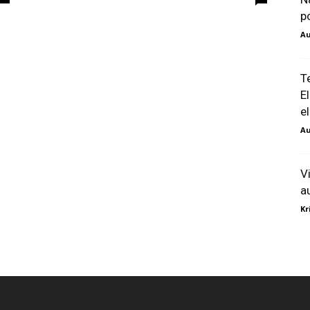
p
Au
T
E
el
Au
V
a
Kr