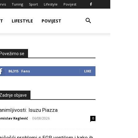
rvis
Tuning
Sport
Lifestyle
Povijest
RT
LIFESTYLE
POVIJEST
Povežimo se
86,315
Fans
LIKE
Zadnje objave
animljivosti: Isuzu Piazza
mislav Keglević
-
06/08/2026
0
ajčešći problemi s EGR ventilom i kako ih