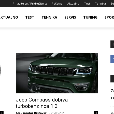
Prijavite se / Pridružite se
Početna
Aktualno
Test
Tehnika
Se
AKTUALNO
TEST
TEHNIKA
SERVIS
TUNING
SPO
Z
To
Jeep Compass dobiva
turbobenzinca 1.3
Aleksandar Ristovski
-
25/05/2020
0
0
N