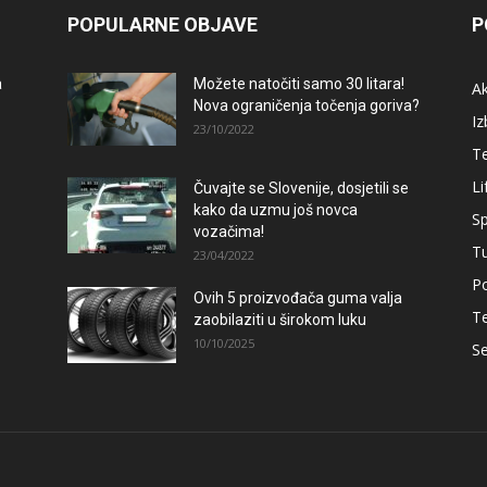
POPULARNE OBJAVE
P
a
Možete natočiti samo 30 litara!
A
Nova ograničenja točenja goriva?
Iz
23/10/2022
T
Li
Čuvajte se Slovenije, dosjetili se
–
kako da uzmu još novca
Sp
vozačima!
T
23/04/2022
Po
Ovih 5 proizvođača guma valja
T
zaobilaziti u širokom luku
10/10/2025
Se