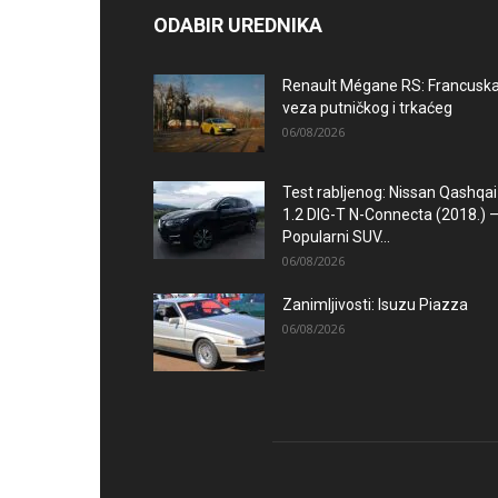
ODABIR UREDNIKA
Renault Mégane RS: Francusk
veza putničkog i trkaćeg
06/08/2026
Test rabljenog: Nissan Qashqai
1.2 DIG-T N-Connecta (2018.) 
Popularni SUV...
06/08/2026
Zanimljivosti: Isuzu Piazza
06/08/2026