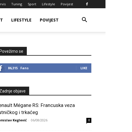
rvis
Tuning
Sport
Lifestyle
Povijest
RT
LIFESTYLE
POVIJEST
Povežimo se
86,315
Fans
LIKE
Zadnje objave
enault Mégane RS: Francuska veza
utničkog i trkaćeg
mislav Keglević
-
06/08/2026
0