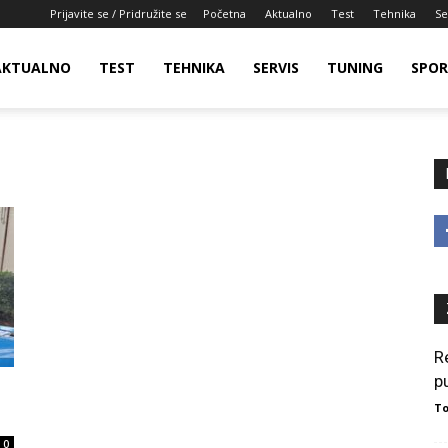
Prijavite se / Pridružite se
Početna
Aktualno
Test
Tehnika
Se
AKTUALNO
TEST
TEHNIKA
SERVIS
TUNING
SPO
R
p
To
0