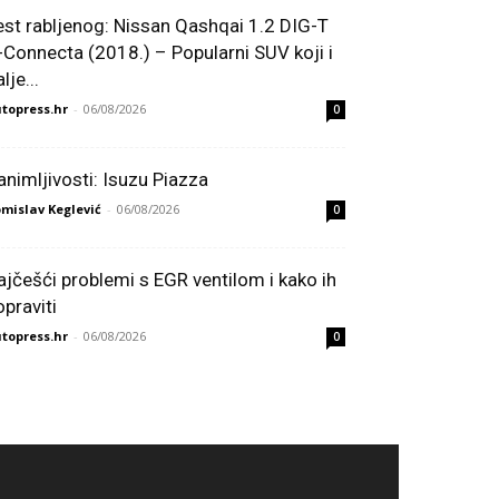
est rabljenog: Nissan Qashqai 1.2 DIG-T
-Connecta (2018.) – Popularni SUV koji i
lje...
topress.hr
-
06/08/2026
0
animljivosti: Isuzu Piazza
mislav Keglević
-
06/08/2026
0
ajčešći problemi s EGR ventilom i kako ih
opraviti
topress.hr
-
06/08/2026
0