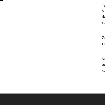
T
N
da
Au
Z
To
N
p
Au