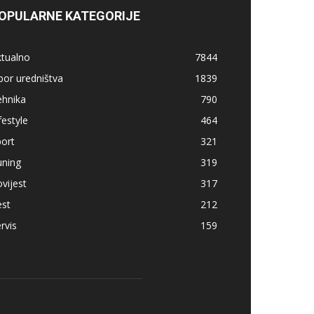
OPULARNE KATEGORIJE
ktualno
7844
bor uredništva
1839
ehnika
790
festyle
464
ort
321
uning
319
vijest
317
est
212
rvis
159