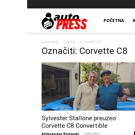
AutopressHR
POČETNA
Naslovna
Tagovi
Corvette C8
Označiti: Corvette C8
Sylvester Stallone preuzeo
Corvette C8 Convertible
Aleksandar Ristovski
-
15/02/2021