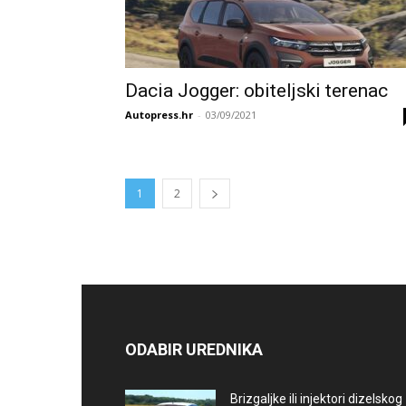
Dacia Jogger: obiteljski terenac
Autopress.hr
-
03/09/2021
1
2
ODABIR UREDNIKA
Brizgaljke ili injektori dizelskog