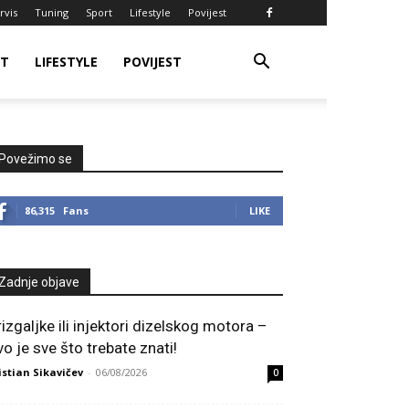
rvis
Tuning
Sport
Lifestyle
Povijest
RT
LIFESTYLE
POVIJEST
Povežimo se
86,315
Fans
LIKE
Zadnje objave
rizgaljke ili injektori dizelskog motora –
vo je sve što trebate znati!
istian Sikavičev
-
06/08/2026
0