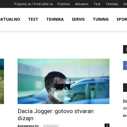
Prijavite se / Pridružite se
Početna
Aktualno
Test
Tehnika
Se
AKTUALNO
TEST
TEHNIKA
SERVIS
TUNING
SPO
B
o
Dacia Jogger: gotovo stvaran
Kr
dizajn
Autopress.hr
-
12/06/2022
0