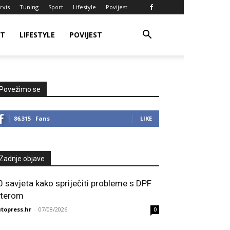
rvis
Tuning
Sport
Lifestyle
Povijest
RT
LIFESTYLE
POVIJEST
Povežimo se
86,315
Fans
LIKE
Zadnje objave
0 savjeta kako spriječiti probleme s DPF
ilterom
topress.hr
-
07/08/2026
0