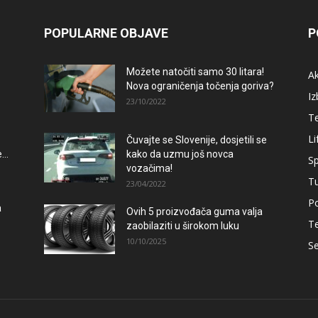
POPULARNE OBJAVE
P
Možete natočiti samo 30 litara!
A
Nova ograničenja točenja goriva?
Iz
23/10/2022
T
Li
Čuvajte se Slovenije, dosjetili se
..
kako da uzmu još novca
Sp
vozačima!
T
23/04/2022
Po
a
Ovih 5 proizvođača guma valja
T
zaobilaziti u širokom luku
10/10/2025
Se