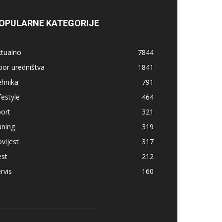
OPULARNE KATEGORIJE
ktualno
7844
bor uredništva
1841
ehnika
791
festyle
464
ort
321
uning
319
vijest
317
est
212
rvis
160