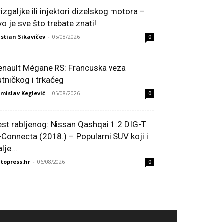
rizgaljke ili injektori dizelskog motora –
vo je sve što trebate znati!
istian Sikavičev
-
06/08/2026
0
enault Mégane RS: Francuska veza
utničkog i trkaćeg
mislav Keglević
-
06/08/2026
0
est rabljenog: Nissan Qashqai 1.2 DIG-T
-Connecta (2018.) – Popularni SUV koji i
lje...
topress.hr
-
06/08/2026
0