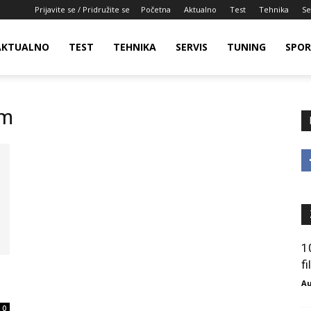
Prijavite se / Pridružite se
Početna
Aktualno
Test
Tehnika
Se
AKTUALNO
TEST
TEHNIKA
SERVIS
TUNING
SPO
am
1
f
Au
0