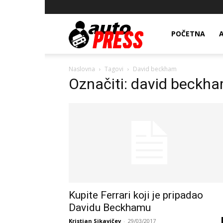
AutopressHR
POČETNA
Naslovna
Tagovi
David beckham
Označiti: david beckh
Kupite Ferrari koji je pripadao
Davidu Beckhamu
Kristian Sikavičev
-
29/03/2017