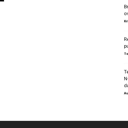
B
o
Kr
R
p
To
T
N
da
Au