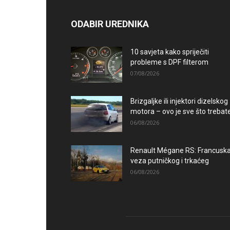
ODABIR UREDNIKA
10 savjeta kako spriječiti
probleme s DPF filterom
07/08/2026
Brizgaljke ili injektori dizelskog
motora – ovo je sve što trebate.
06/08/2026
Renault Mégane RS: Francusk
veza putničkog i trkaćeg
06/08/2026