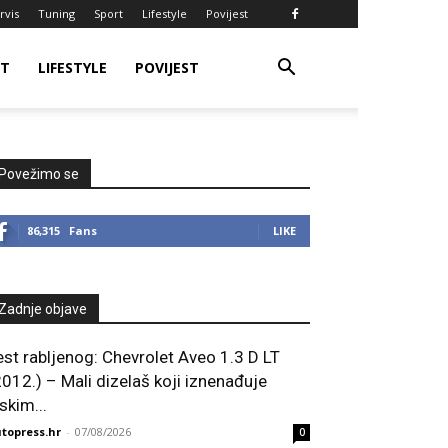
rvis
Tuning
Sport
Lifestyle
Povijest
RT
LIFESTYLE
POVIJEST
Povežimo se
86,315
Fans
LIKE
Zadnje objave
est rabljenog: Chevrolet Aveo 1.3 D LT
2012.) – Mali dizelaš koji iznenađuje
skim...
topress.hr
-
07/08/2026
0