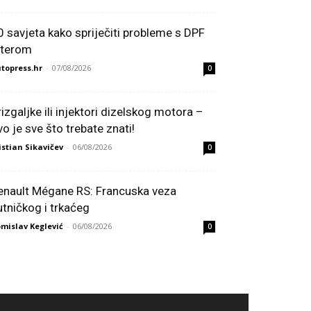
0 savjeta kako spriječiti probleme s DPF
ilterom
topress.hr
-
07/08/2026
0
rizgaljke ili injektori dizelskog motora –
vo je sve što trebate znati!
istian Sikavičev
-
06/08/2026
0
enault Mégane RS: Francuska veza
utničkog i trkaćeg
mislav Keglević
-
06/08/2026
0