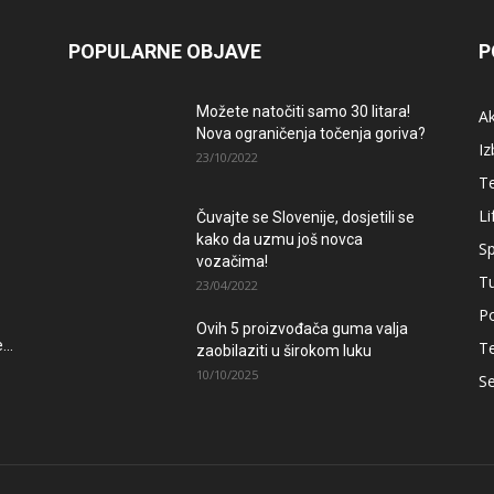
POPULARNE OBJAVE
P
Možete natočiti samo 30 litara!
A
Nova ograničenja točenja goriva?
Iz
23/10/2022
T
Li
Čuvajte se Slovenije, dosjetili se
kako da uzmu još novca
Sp
vozačima!
T
23/04/2022
Po
Ovih 5 proizvođača guma valja
..
T
zaobilaziti u širokom luku
10/10/2025
Se