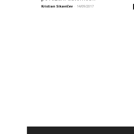
Kristian Sikavičev
-
14/09/2017