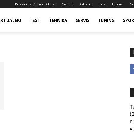
Prijavite se / Pridružite se
Početna
Aktualno
Test
Tehnika
Se
AKTUALNO
TEST
TEHNIKA
SERVIS
TUNING
SPO
T
(
ni
Au