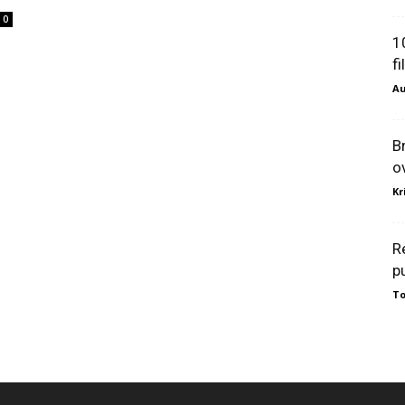
0
1
f
Au
B
o
Kr
R
p
To