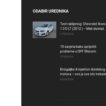
ODABIR UREDNIKA
Test rabljenog: Chevrolet Aveo
1.3 D LT (2012.) – Mali dizelaš...
07/08/2026
10 savjeta kako spriječiti
probleme s DPF filterom
07/08/2026
Brizgaljke ili injektori dizelskog
motora – ovo je sve što trebate.
06/08/2026