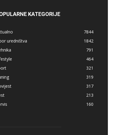
OPULARNE KATEGORIJE
ktualno
7844
bor uredništva
1842
ehnika
791
festyle
464
ort
321
uning
319
vijest
317
est
213
rvis
160